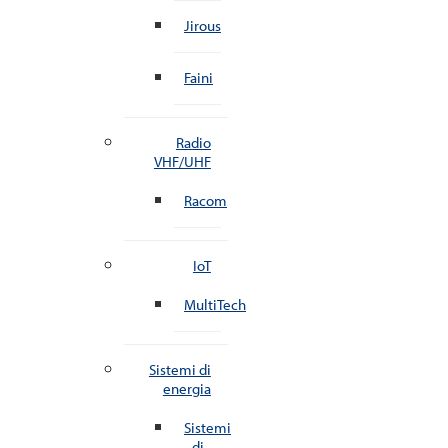
Jirous
Faini
Radio
VHF/UHF
Racom
IoT
MultiTech
Sistemi di
energia
Sistemi
di