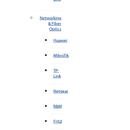
Networking
& Fiber
Optics
Huawei
MikroTik
TP-
Link
Netgear
R&M
Fritz!