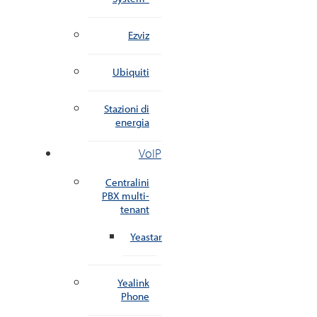
Ezviz
Ubiquiti
Stazioni di
energia
VoIP
Centralini
PBX multi-
tenant
Yeastar
Yealink
Phone