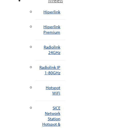
Wireless
Hiperlink
Hiperlink
Premium
Radiolink
24GHz
Radiolink IP
1-80GHz
Hotspot
WiFi
SICE
Network
Station
Hotspot &