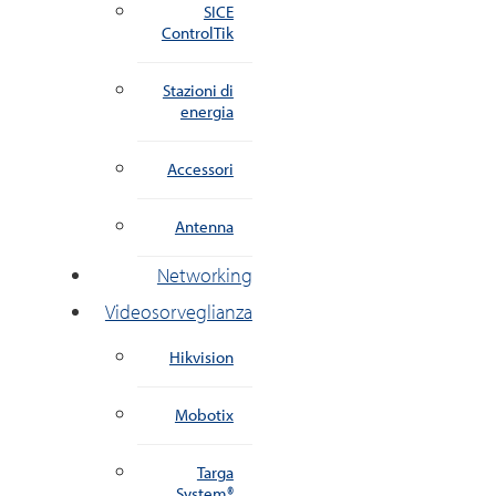
SICE
ControlTik
Stazioni di
energia
Accessori
Antenna
Networking
Videosorveglianza
Hikvision
Mobotix
Targa
System®