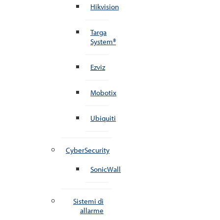
Hikvision
Targa
System®
Ezviz
Mobotix
Ubiquiti
CyberSecurity
SonicWall
Sistemi di
allarme