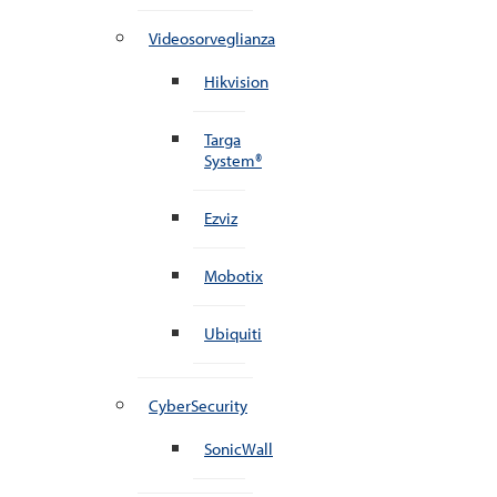
Videosorveglianza
Hikvision
Targa
System®
Ezviz
Mobotix
Ubiquiti
CyberSecurity
SonicWall