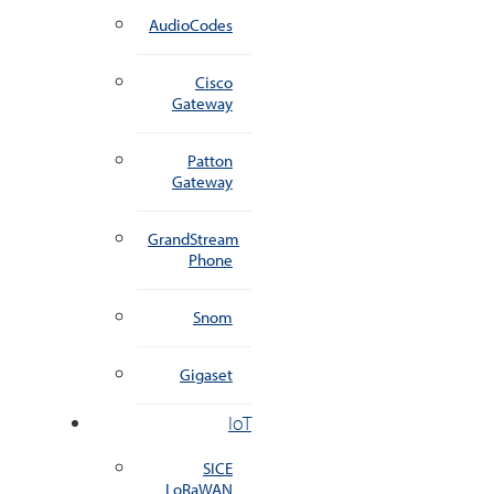
AudioCodes
Cisco
Gateway
Patton
Gateway
GrandStream
Phone
Snom
Gigaset
IoT
SICE
LoRaWAN