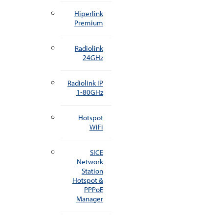
Hiperlink
Premium
Radiolink
24GHz
Radiolink IP
1-80GHz
Hotspot
WiFi
SICE
Network
Station
Hotspot &
PPPoE
Manager