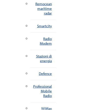
Remocean
maritime
radar
Smartcity
Radio
Modem
Stazioni di
energia
Defence
Professional
Mobile
Radio
WiMax