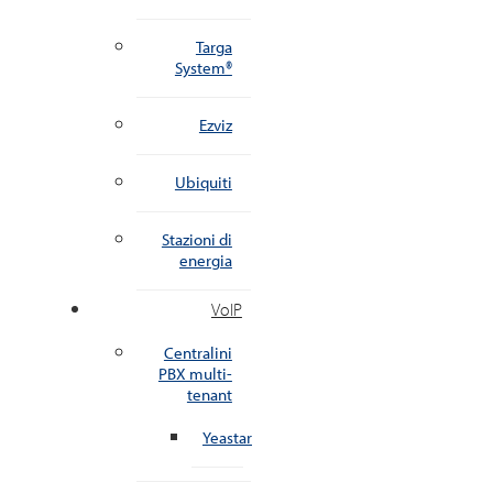
Targa
System®
Ezviz
Ubiquiti
Stazioni di
energia
VoIP
Centralini
PBX multi-
tenant
Yeastar