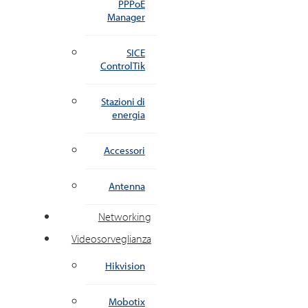
PPPoE
Manager
SICE
ControlTik
Stazioni di
energia
Accessori
Antenna
Networking
Videosorveglianza
Hikvision
Mobotix