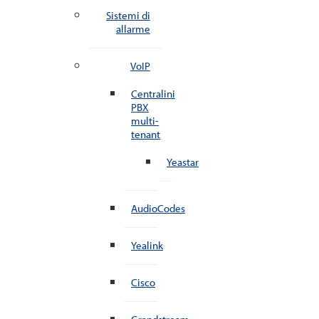
Sistemi di
allarme
VoIP
Centralini
PBX
multi-
tenant
Yeastar
AudioCodes
Yealink
Cisco