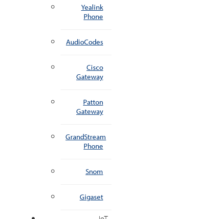
Yealink
Phone
AudioCodes
Cisco
Gateway
Patton
Gateway
GrandStream
Phone
Snom
Gigaset
IoT