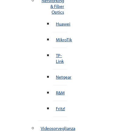
Networking
& Fiber
Optics
Huawei
MikroTik
TP-
Link
Netgear
R&M
Fritz!
Videosorveglianza