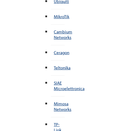
Ubiquiti
MikroTik
Cambium
Networks
Ceragon
Teltonika
SIAE
Microelettronica
Mimosa
Networks
TP-
Link