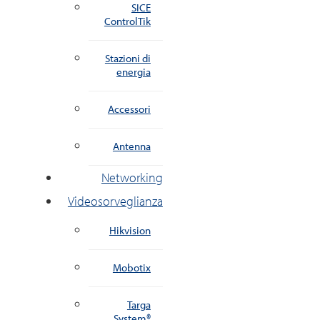
SICE
ControlTik
Stazioni di
energia
Accessori
Antenna
Networking
Videosorveglianza
Hikvision
Mobotix
Targa
System®