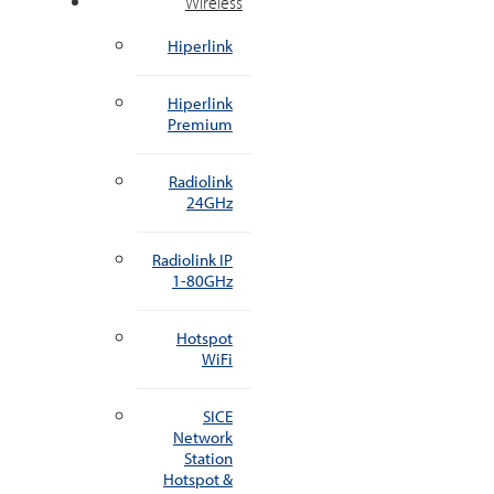
Wireless
Hiperlink
Hiperlink
Premium
Radiolink
24GHz
Radiolink IP
1-80GHz
Hotspot
WiFi
SICE
Network
Station
Hotspot &