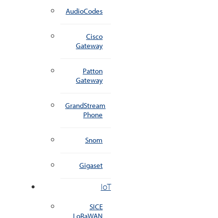
AudioCodes
Cisco
Gateway
Patton
Gateway
GrandStream
Phone
Snom
Gigaset
IoT
SICE
LoRaWAN