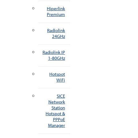
Hiperlink
Premium
Radiolink
24GHz
Radiolink IP
1-80GHz
Hotspot
WiFi
SICE
Network
Station
Hotspot &
PPPoE
Manager