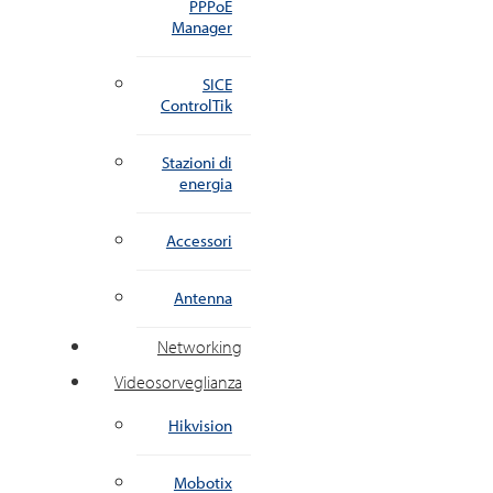
PPPoE
Manager
SICE
ControlTik
Stazioni di
energia
Accessori
Antenna
Networking
Videosorveglianza
Hikvision
Mobotix