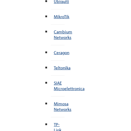
Ubiquiti
MikroTik
Cambium
Networks
Ceragon
Teltonika
SIAE
Microelettronica
Mimosa
Networks
TP-
Link