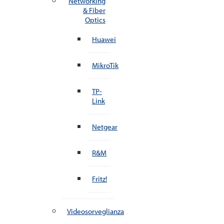
Networking
& Fiber
Optics
Huawei
MikroTik
TP-
Link
Netgear
R&M
Fritz!
Videosorveglianza