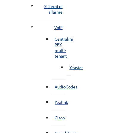
Sistemi di
allarme
VoIP
Centralini
PBX
multi-
tenant
Yeastar
AudioCodes
Yealink
Cisco