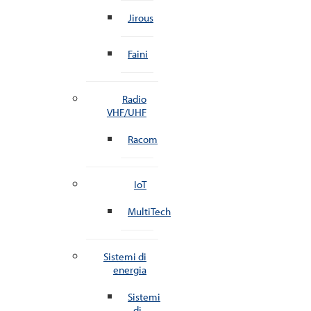
Jirous
Faini
Radio
VHF/UHF
Racom
IoT
MultiTech
Sistemi di
energia
Sistemi
di