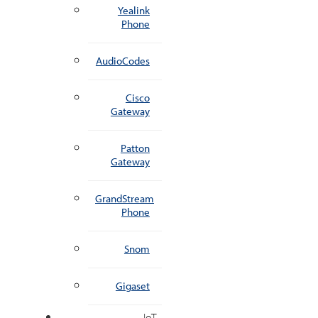
Yealink
Phone
AudioCodes
Cisco
Gateway
Patton
Gateway
GrandStream
Phone
Snom
Gigaset
IoT