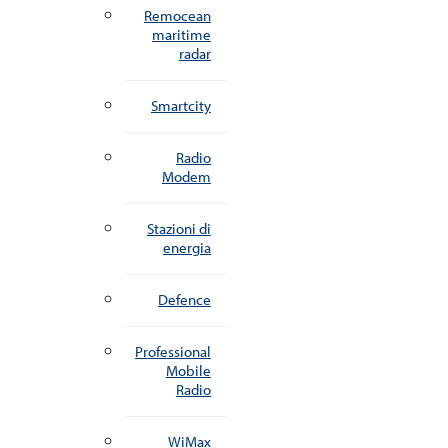
Remocean
maritime
radar
Smartcity
Radio
Modem
Stazioni di
energia
Defence
Professional
Mobile
Radio
WiMax