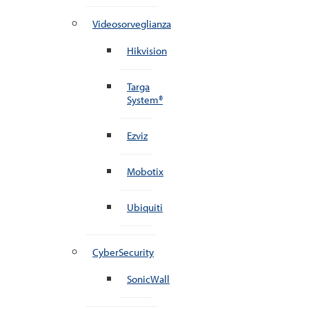
Videosorveglianza
Hikvision
Targa
System®
Ezviz
Mobotix
Ubiquiti
CyberSecurity
SonicWall