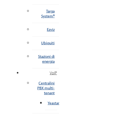
Targa
System®
Ezviz
Ubiquiti
Stazioni di
energia
VoIP
Centralini
PBX multi-
tenant
Yeastar