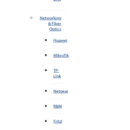
Networking
& Fiber
Optics
Huawei
MikroTik
TP-
Link
Netgear
R&M
Fritz!