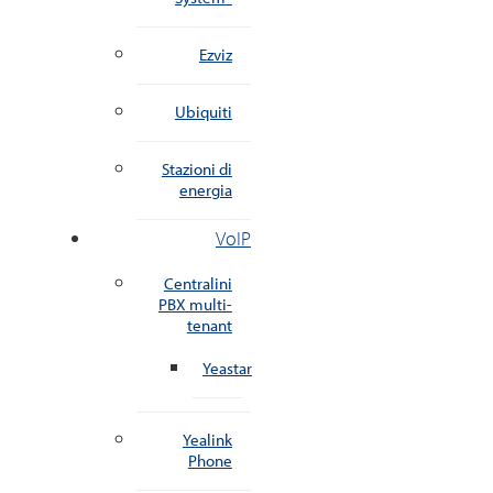
Ezviz
Ubiquiti
Stazioni di
energia
VoIP
Centralini
PBX multi-
tenant
Yeastar
Yealink
Phone