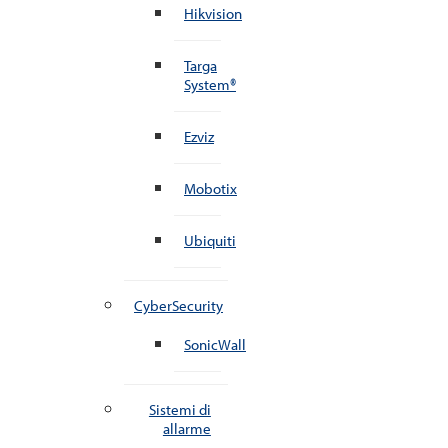
Hikvision
Targa
System®
Ezviz
Mobotix
Ubiquiti
CyberSecurity
SonicWall
Sistemi di
allarme