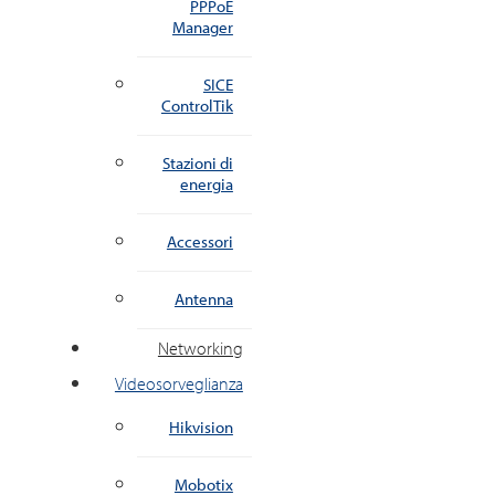
PPPoE
Manager
SICE
ControlTik
Stazioni di
energia
Accessori
Antenna
Networking
Videosorveglianza
Hikvision
Mobotix