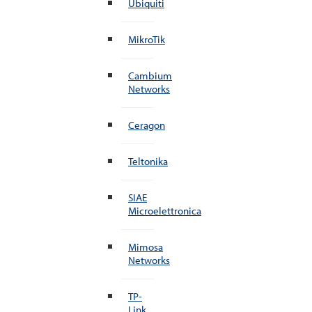
Ubiquiti
MikroTik
Cambium
Networks
Ceragon
Teltonika
SIAE
Microelettronica
Mimosa
Networks
TP-
Link