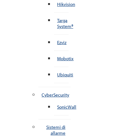
Hikvision
Targa
System®
Ezviz
Mobotix
Ubiquiti
CyberSecurity
SonicWall
Sistemi di
allarme