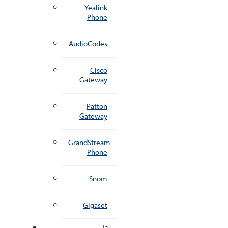
Yealink
Phone
AudioCodes
Cisco
Gateway
Patton
Gateway
GrandStream
Phone
Snom
Gigaset
IoT