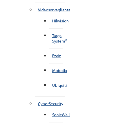
Videosorveglianza
Hikvision
Targa
System®
Ezviz
Mobotix
Ubiquiti
CyberSecurity
SonicWall