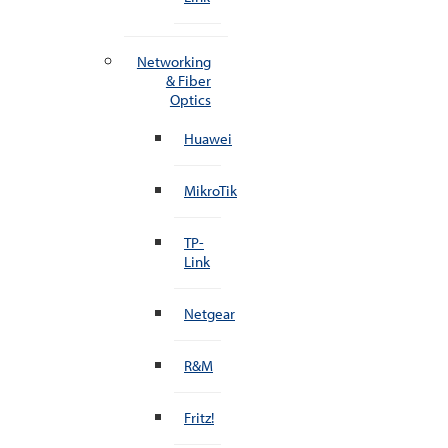
Networking
& Fiber
Optics
Huawei
MikroTik
TP-
Link
Netgear
R&M
Fritz!