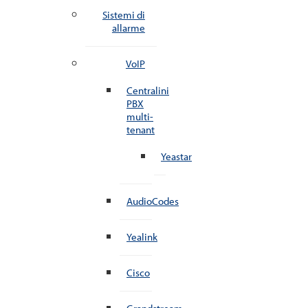
Sistemi di
allarme
VoIP
Centralini
PBX
multi-
tenant
Yeastar
AudioCodes
Yealink
Cisco