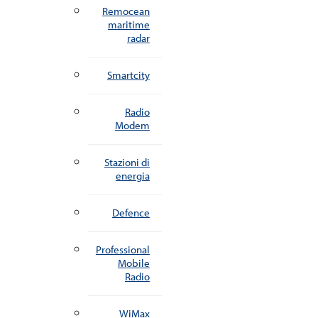
Remocean
maritime
radar
Smartcity
Radio
Modem
Stazioni di
energia
Defence
Professional
Mobile
Radio
WiMax