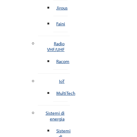
Jirous
Faini
Radio
VHF/UHF
Racom
IoT
MultiTech
Sistemi di
energia
Sistemi
di