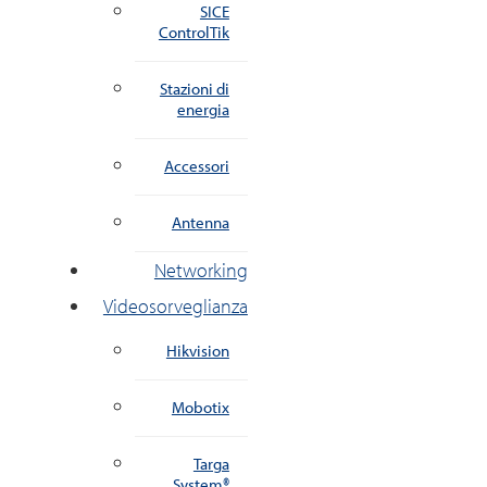
SICE
ControlTik
Stazioni di
energia
Accessori
Antenna
Networking
Videosorveglianza
Hikvision
Mobotix
Targa
System®