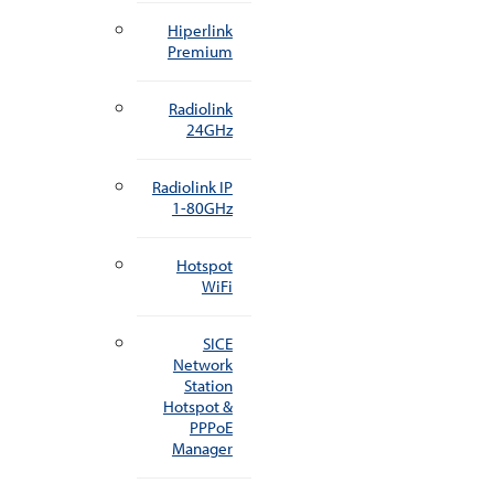
Hiperlink
Premium
Radiolink
24GHz
Radiolink IP
1-80GHz
Hotspot
WiFi
SICE
Network
Station
Hotspot &
PPPoE
Manager