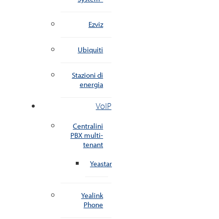
Ezviz
Ubiquiti
Stazioni di
energia
VoIP
Centralini
PBX multi-
tenant
Yeastar
Yealink
Phone