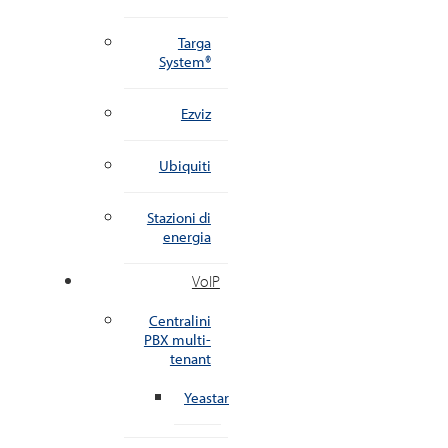
Targa
System®
Ezviz
Ubiquiti
Stazioni di
energia
VoIP
Centralini
PBX multi-
tenant
Yeastar