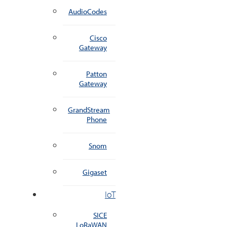
AudioCodes
Cisco
Gateway
Patton
Gateway
GrandStream
Phone
Snom
Gigaset
IoT
SICE
LoRaWAN