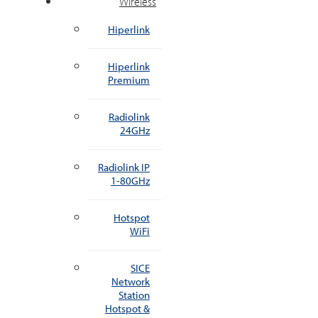
Wireless
Hiperlink
Hiperlink
Premium
Radiolink
24GHz
Radiolink IP
1-80GHz
Hotspot
WiFi
SICE
Network
Station
Hotspot &