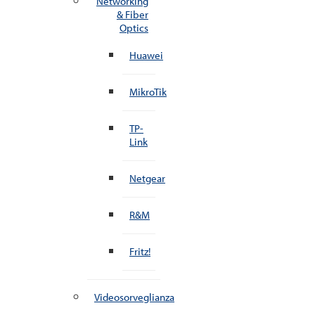
Networking
& Fiber
Optics
Huawei
MikroTik
TP-
Link
Netgear
R&M
Fritz!
Videosorveglianza