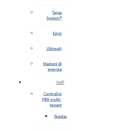
Targa
System®
Ezviz
Ubiquiti
Stazioni di
energia
VoIP
Centralini
PBX multi-
tenant
Yeastar