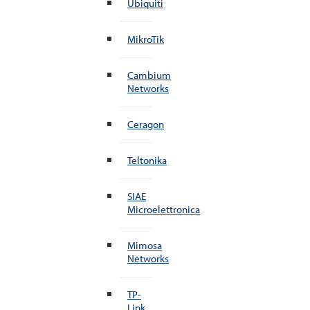
Ubiquiti
MikroTik
Cambium
Networks
Ceragon
Teltonika
SIAE
Microelettronica
Mimosa
Networks
TP-
Link