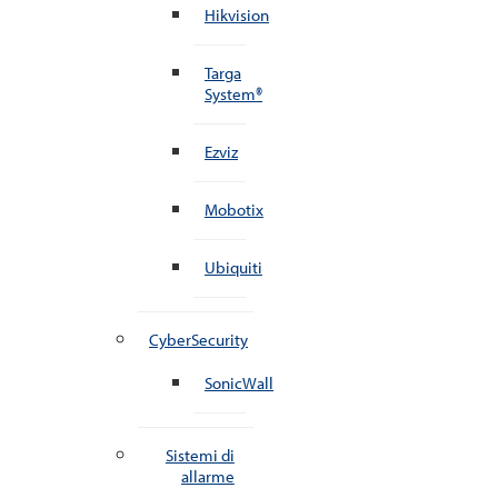
Hikvision
Targa
System®
Ezviz
Mobotix
Ubiquiti
CyberSecurity
SonicWall
Sistemi di
allarme