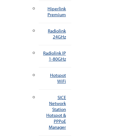
Hiperlink
Premium
Radiolink
24GHz
Radiolink IP
1-80GHz
Hotspot
WiFi
SICE
Network
Station
Hotspot &
PPPoE
Manager