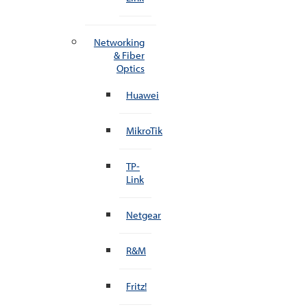
Networking
& Fiber
Optics
Huawei
MikroTik
TP-
Link
Netgear
R&M
Fritz!