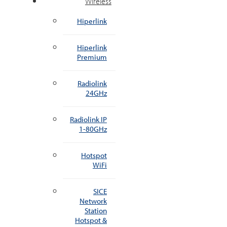
Wireless
Hiperlink
Hiperlink
Premium
Radiolink
24GHz
Radiolink IP
1-80GHz
Hotspot
WiFi
SICE
Network
Station
Hotspot &