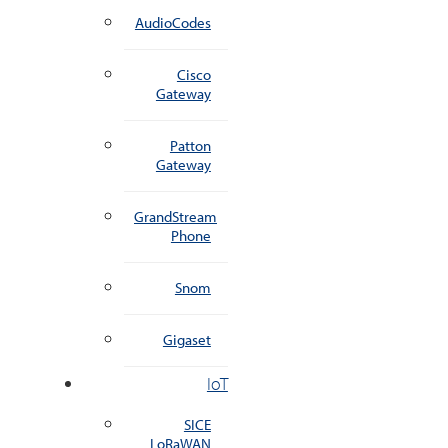
AudioCodes
Cisco
Gateway
Patton
Gateway
GrandStream
Phone
Snom
Gigaset
IoT
SICE
LoRaWAN