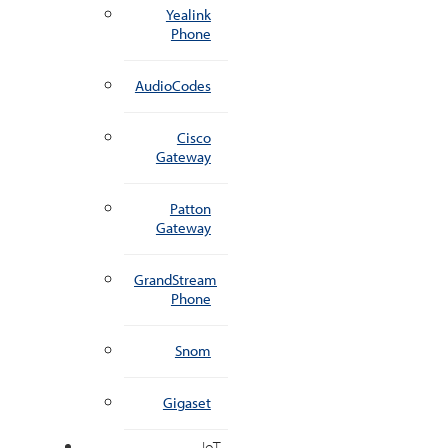
Yealink
Phone
AudioCodes
Cisco
Gateway
Patton
Gateway
GrandStream
Phone
Snom
Gigaset
IoT