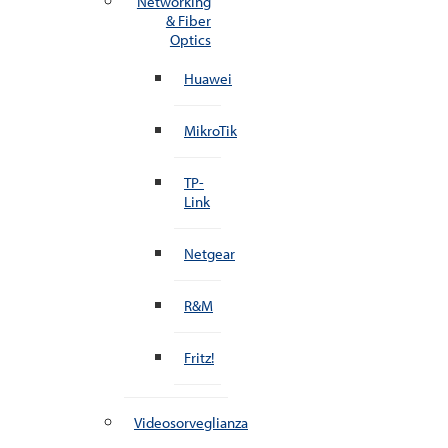
Networking
& Fiber
Optics
Huawei
MikroTik
TP-
Link
Netgear
R&M
Fritz!
Videosorveglianza