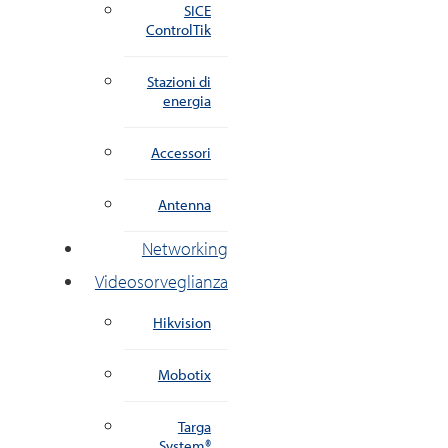
SICE
ControlTik
Stazioni di
energia
Accessori
Antenna
Networking
Videosorveglianza
Hikvision
Mobotix
Targa
System®