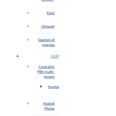
Ezviz
Ubiquiti
Stazioni di
energia
VoIP
Centralini
PBX multi-
tenant
Yeastar
Yealink
Phone