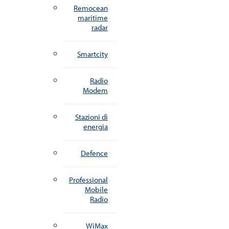
Remocean
maritime
radar
Smartcity
Radio
Modem
Stazioni di
energia
Defence
Professional
Mobile
Radio
WiMax