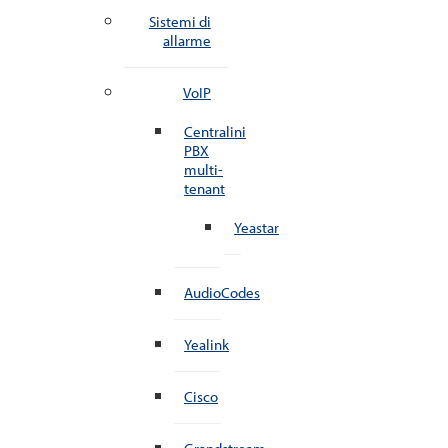
Sistemi di
allarme
VoIP
Centralini
PBX
multi-
tenant
Yeastar
AudioCodes
Yealink
Cisco