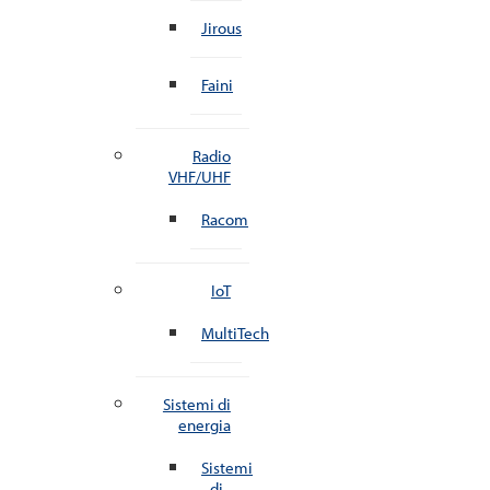
Jirous
Faini
Radio
VHF/UHF
Racom
IoT
MultiTech
Sistemi di
energia
Sistemi
di