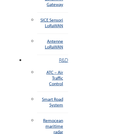
Gateway
SICE Sensori
LoRaWAN
Antenne
LoRaWAN
R&D
ATC – Air
Traffic
Control
Smart Road
System
Remocean
maritime
radar