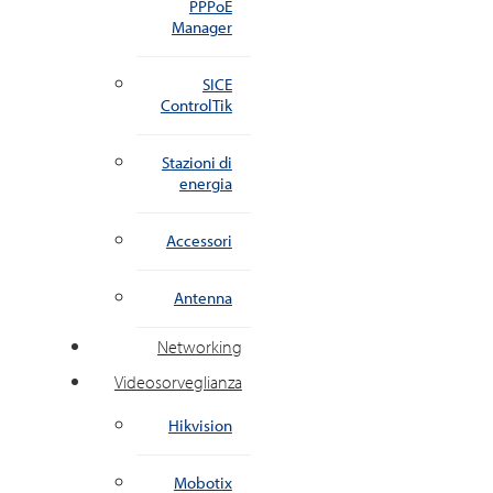
PPPoE
Manager
SICE
ControlTik
Stazioni di
energia
Accessori
Antenna
Networking
Videosorveglianza
Hikvision
Mobotix