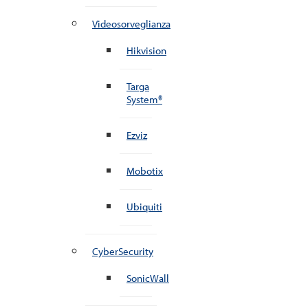
Videosorveglianza
Hikvision
Targa
System®
Ezviz
Mobotix
Ubiquiti
CyberSecurity
SonicWall