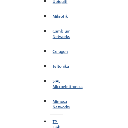
Ubiquiti
MikroTik
Cambium
Networks
Ceragon
Teltonika
SIAE
Microelettronica
Mimosa
Networks
TP-
Link