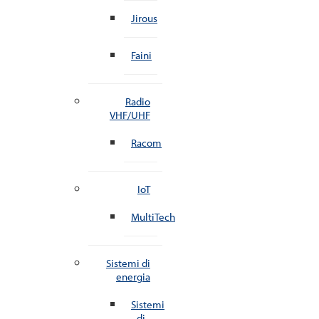
Jirous
Faini
Radio
VHF/UHF
Racom
IoT
MultiTech
Sistemi di
energia
Sistemi
di