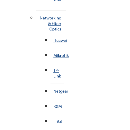
Networking
& Fiber
Optics
Huawei
MikroTik
TP-
Link
Netgear
R&M
Fritz!