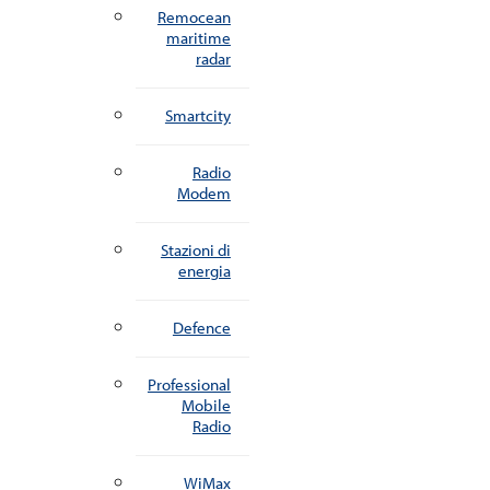
Remocean
maritime
radar
Smartcity
Radio
Modem
Stazioni di
energia
Defence
Professional
Mobile
Radio
WiMax