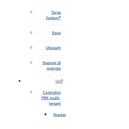
Targa
System®
Ezviz
Ubiquiti
Stazioni di
energia
VoIP
Centralini
PBX multi-
tenant
Yeastar