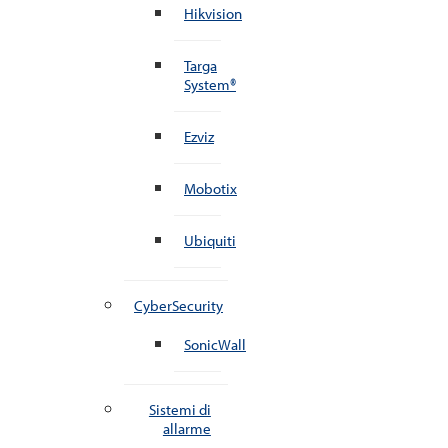
Hikvision
Targa
System®
Ezviz
Mobotix
Ubiquiti
CyberSecurity
SonicWall
Sistemi di
allarme