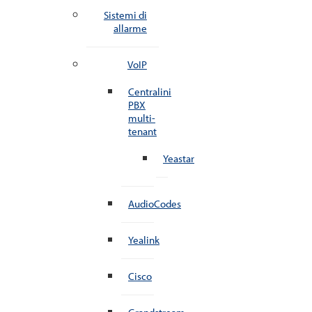
Sistemi di
allarme
VoIP
Centralini
PBX
multi-
tenant
Yeastar
AudioCodes
Yealink
Cisco