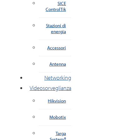
SICE
ControlTik
Stazioni di
energia
Accessori
Antenna
Networking
Videosorveglianza
Hikvision
Mobotix
Targa
System®