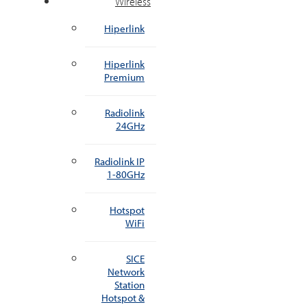
Wireless
Hiperlink
Hiperlink
Premium
Radiolink
24GHz
Radiolink IP
1-80GHz
Hotspot
WiFi
SICE
Network
Station
Hotspot &