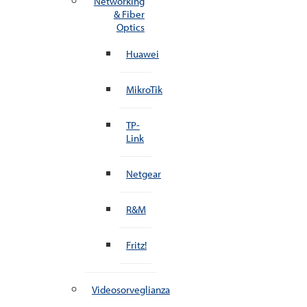
Networking
& Fiber
Optics
Huawei
MikroTik
TP-
Link
Netgear
R&M
Fritz!
Videosorveglianza