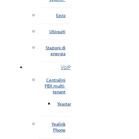
Ezviz
Ubiquiti
Stazioni di
energia
VoIP
Centralini
PBX multi-
tenant
Yeastar
Yealink
Phone