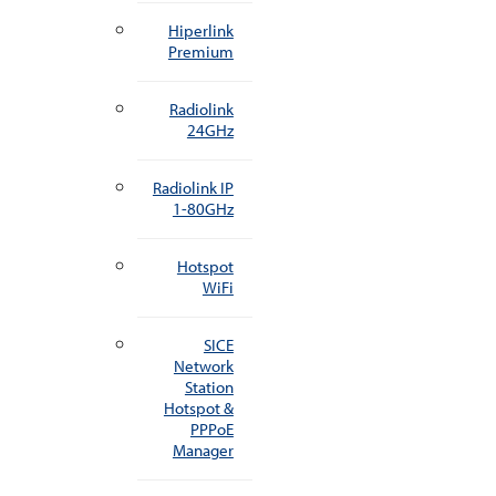
Hiperlink
Premium
Radiolink
24GHz
Radiolink IP
1-80GHz
Hotspot
WiFi
SICE
Network
Station
Hotspot &
PPPoE
Manager