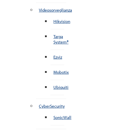
Videosorveglianza
Hikvision
Targa
System®
Ezviz
Mobotix
Ubiquiti
CyberSecurity
SonicWall