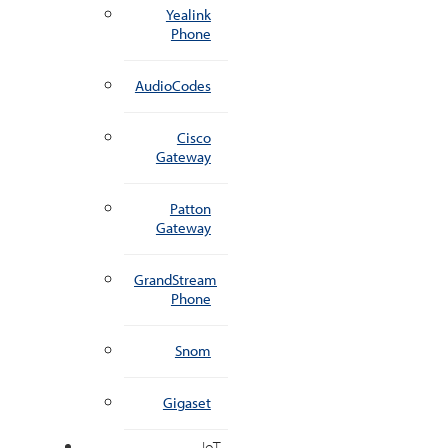
Yealink
Phone
AudioCodes
Cisco
Gateway
Patton
Gateway
GrandStream
Phone
Snom
Gigaset
IoT