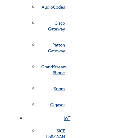
AudioCodes
Cisco
Gateway
Patton
Gateway
GrandStream
Phone
Snom
Gigaset
IoT
SICE
LoRaWAN