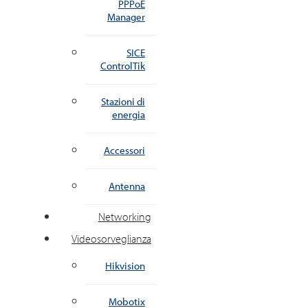
PPPoE
Manager
SICE
ControlTik
Stazioni di
energia
Accessori
Antenna
Networking
Videosorveglianza
Hikvision
Mobotix