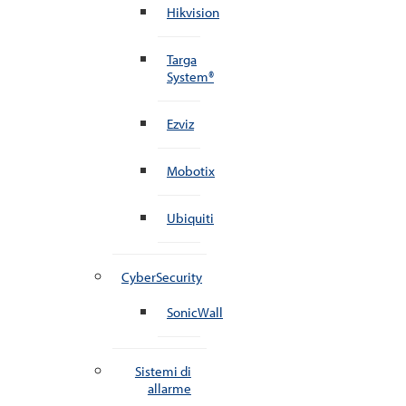
Hikvision
Targa
System®
Ezviz
Mobotix
Ubiquiti
CyberSecurity
SonicWall
Sistemi di
allarme