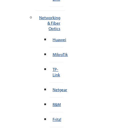
Networking
& Fiber
Optics
Huawei
MikroTik
TP-
Link
Netgear
R&M
Fritz!