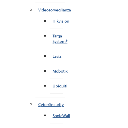
Videosorveglianza
Hikvision
Targa
System®
Ezviz
Mobotix
Ubiquiti
CyberSecurity
SonicWall