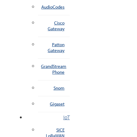
AudioCodes
Cisco
Gateway
Patton
Gateway
GrandStream
Phone
Snom
Gigaset
IoT
SICE
LoRaWAN