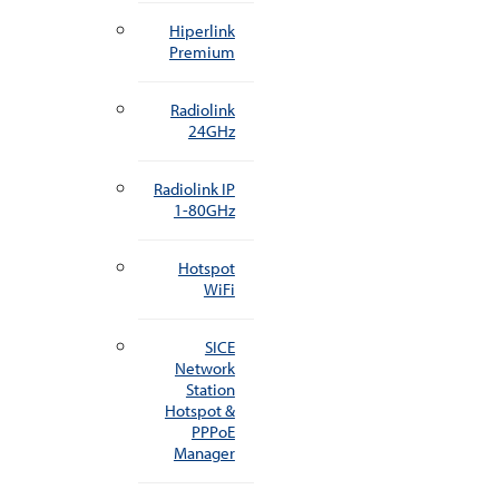
Hiperlink
Premium
Radiolink
24GHz
Radiolink IP
1-80GHz
Hotspot
WiFi
SICE
Network
Station
Hotspot &
PPPoE
Manager