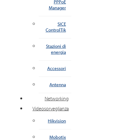
PPPoE
Manager
SICE
ControlTik
Stazioni di
energia
Accessori
Antenna
Networking
Videosorveglianza
Hikvision
Mobotix