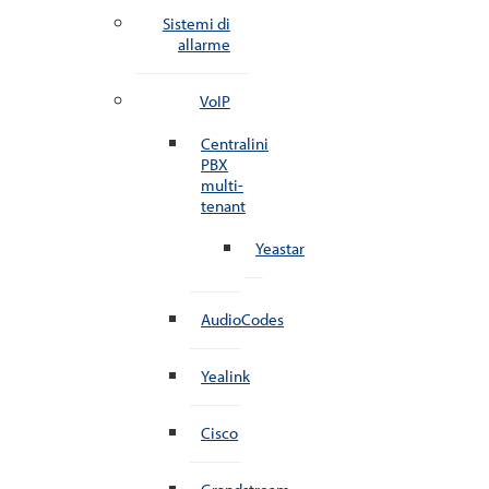
Sistemi di
allarme
VoIP
Centralini
PBX
multi-
tenant
Yeastar
AudioCodes
Yealink
Cisco