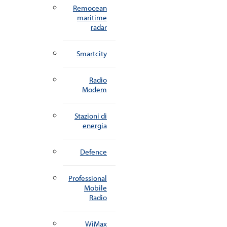
Remocean
maritime
radar
Smartcity
Radio
Modem
Stazioni di
energia
Defence
Professional
Mobile
Radio
WiMax