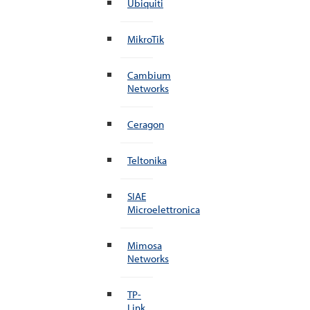
Ubiquiti
MikroTik
Cambium
Networks
Ceragon
Teltonika
SIAE
Microelettronica
Mimosa
Networks
TP-
Link