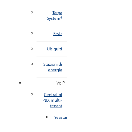
Targa
System®
Ezviz
Ubiquiti
Stazioni di
energia
VoIP
Centralini
PBX multi-
tenant
Yeastar