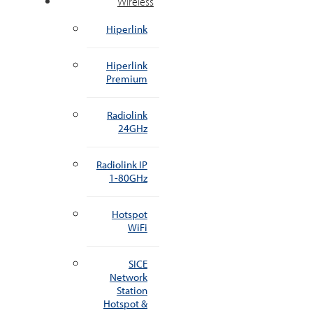
Wireless
Hiperlink
Hiperlink
Premium
Radiolink
24GHz
Radiolink IP
1-80GHz
Hotspot
WiFi
SICE
Network
Station
Hotspot &