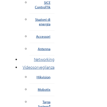
SICE
ControlTik
Stazioni di
energia
Accessori
Antenna
Networking
Videosorveglianza
Hikvision
Mobotix
Targa
System®