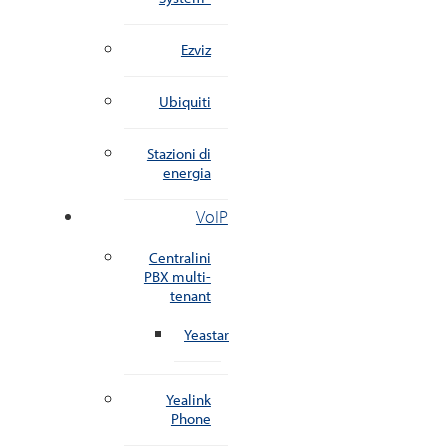
Ezviz
Ubiquiti
Stazioni di
energia
VoIP
Centralini
PBX multi-
tenant
Yeastar
Yealink
Phone