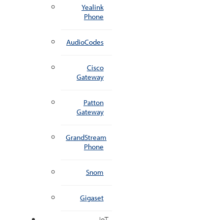
Yealink
Phone
AudioCodes
Cisco
Gateway
Patton
Gateway
GrandStream
Phone
Snom
Gigaset
IoT