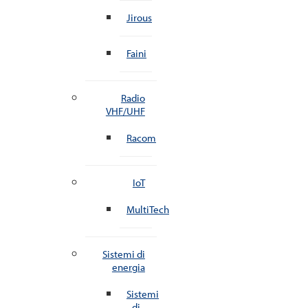
Jirous
Faini
Radio
VHF/UHF
Racom
IoT
MultiTech
Sistemi di
energia
Sistemi
di