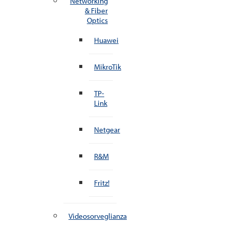
Networking
& Fiber
Optics
Huawei
MikroTik
TP-
Link
Netgear
R&M
Fritz!
Videosorveglianza