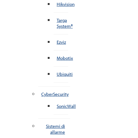
Hikvision
Targa
System®
Ezviz
Mobotix
Ubiquiti
CyberSecurity
SonicWall
Sistemi di
allarme