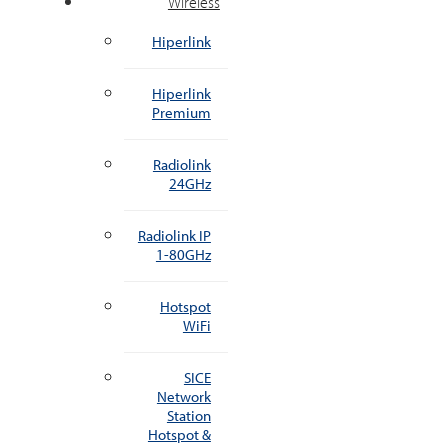
Wireless
Hiperlink
Hiperlink
Premium
Radiolink
24GHz
Radiolink IP
1-80GHz
Hotspot
WiFi
SICE
Network
Station
Hotspot &