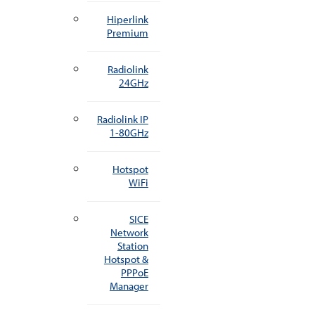
Hiperlink
Premium
Radiolink
24GHz
Radiolink IP
1-80GHz
Hotspot
WiFi
SICE
Network
Station
Hotspot &
PPPoE
Manager