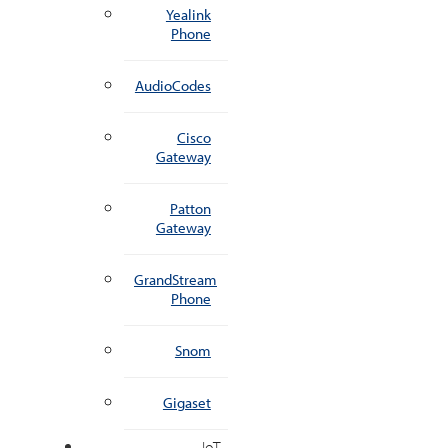
Yealink
Phone
AudioCodes
Cisco
Gateway
Patton
Gateway
GrandStream
Phone
Snom
Gigaset
IoT