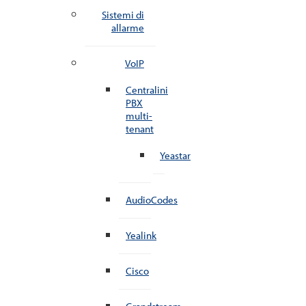
Sistemi di
allarme
VoIP
Centralini
PBX
multi-
tenant
Yeastar
AudioCodes
Yealink
Cisco