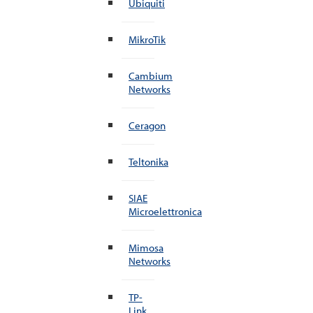
Ubiquiti
MikroTik
Cambium
Networks
Ceragon
Teltonika
SIAE
Microelettronica
Mimosa
Networks
TP-
Link