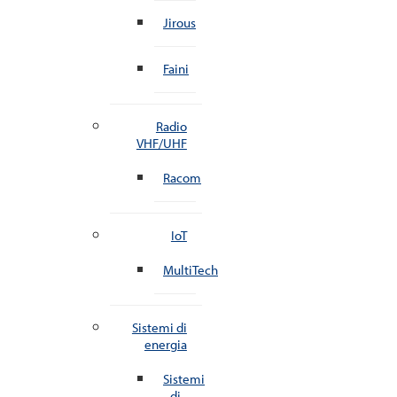
Jirous
Faini
Radio
VHF/UHF
Racom
IoT
MultiTech
Sistemi di
energia
Sistemi
di