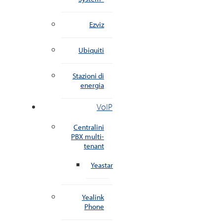
Ezviz
Ubiquiti
Stazioni di
energia
VoIP
Centralini
PBX multi-
tenant
Yeastar
Yealink
Phone