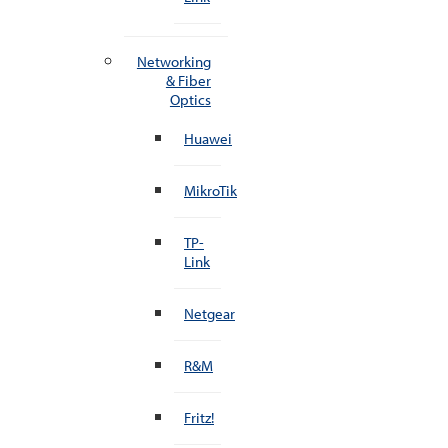
Networking
& Fiber
Optics
Huawei
MikroTik
TP-
Link
Netgear
R&M
Fritz!