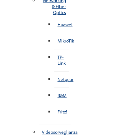
Networking
& Fiber
Optics
Huawei
MikroTik
TP-
Link
Netgear
R&M
Fritz!
Videosorveglianza