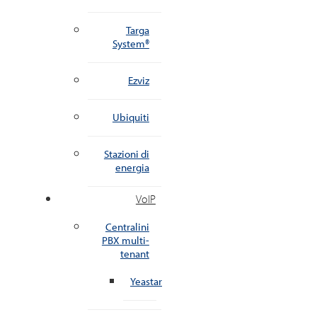
Targa
System®
Ezviz
Ubiquiti
Stazioni di
energia
VoIP
Centralini
PBX multi-
tenant
Yeastar