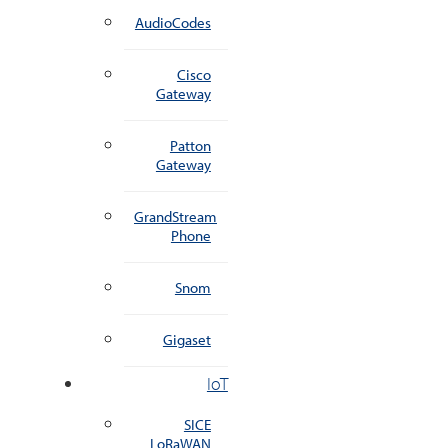
AudioCodes
Cisco
Gateway
Patton
Gateway
GrandStream
Phone
Snom
Gigaset
IoT
SICE
LoRaWAN