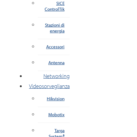
SICE
ControlTik
Stazioni di
energia
Accessori
Antenna
Networking
Videosorveglianza
Hikvision
Mobotix
Targa
System®