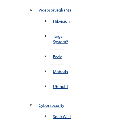
Videosorveglianza
Hikvision
Targa
System®
Ezviz
Mobotix
Ubiquiti
CyberSecurity
SonicWall