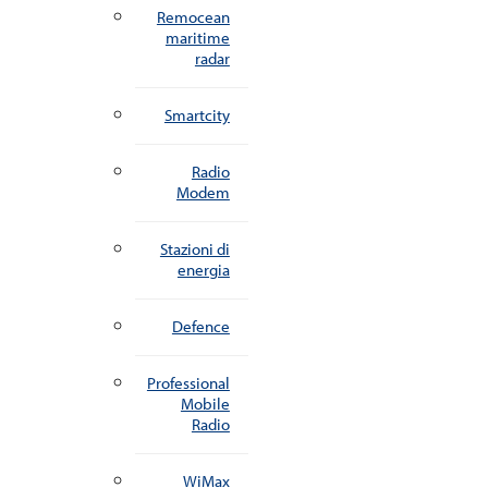
Remocean
maritime
radar
Smartcity
Radio
Modem
Stazioni di
energia
Defence
Professional
Mobile
Radio
WiMax