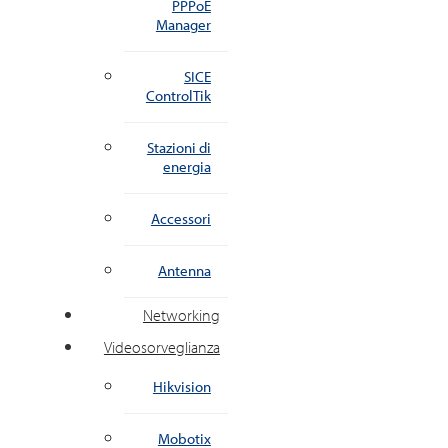
PPPoE
Manager
SICE
ControlTik
Stazioni di
energia
Accessori
Antenna
Networking
Videosorveglianza
Hikvision
Mobotix