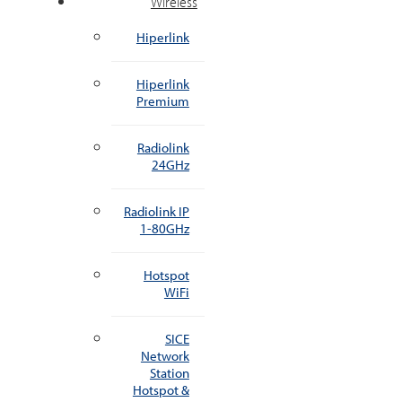
Wireless
Hiperlink
Hiperlink
Premium
Radiolink
24GHz
Radiolink IP
1-80GHz
Hotspot
WiFi
SICE
Network
Station
Hotspot &