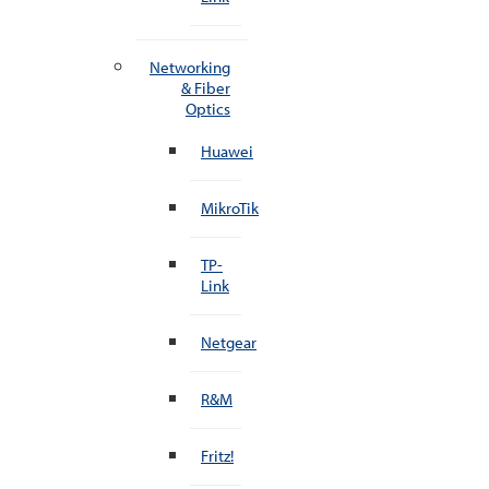
Networking
& Fiber
Optics
Huawei
MikroTik
TP-
Link
Netgear
R&M
Fritz!