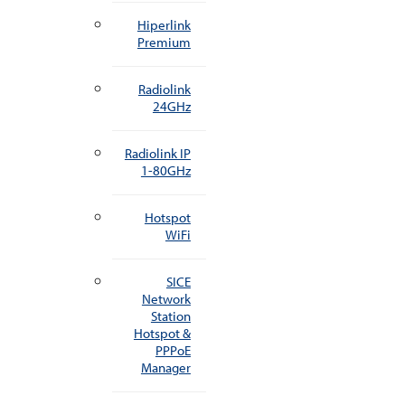
Hiperlink
Premium
Radiolink
24GHz
Radiolink IP
1-80GHz
Hotspot
WiFi
SICE
Network
Station
Hotspot &
PPPoE
Manager