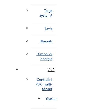
Targa
System®
Ezviz
Ubiquiti
Stazioni di
energia
VoIP
Centralini
PBX multi-
tenant
Yeastar