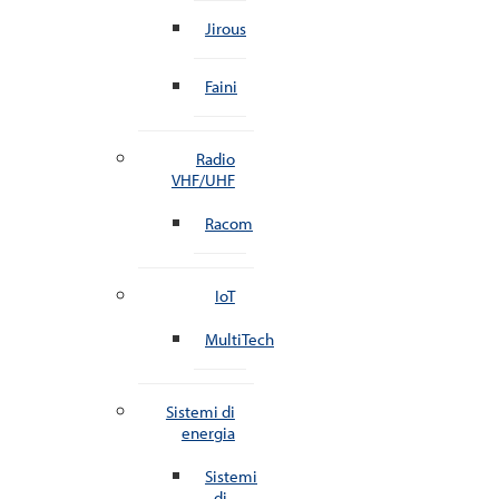
Jirous
Faini
Radio
VHF/UHF
Racom
IoT
MultiTech
Sistemi di
energia
Sistemi
di