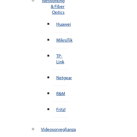
Networking
& Fiber
Optics
Huawei
MikroTik
TP-
Link
Netgear
R&M
Fritz!
Videosorveglianza