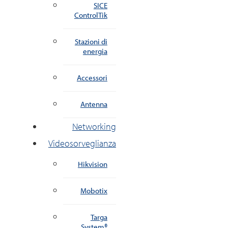
SICE
ControlTik
Stazioni di
energia
Accessori
Antenna
Networking
Videosorveglianza
Hikvision
Mobotix
Targa
System®