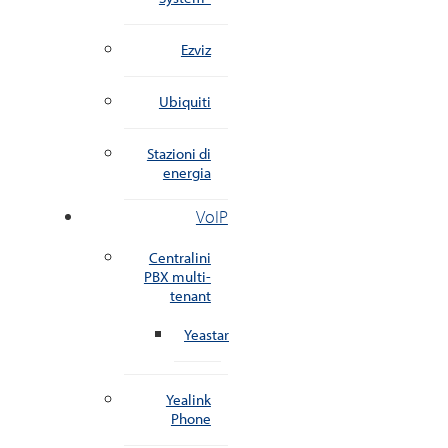
Ezviz
Ubiquiti
Stazioni di
energia
VoIP
Centralini
PBX multi-
tenant
Yeastar
Yealink
Phone