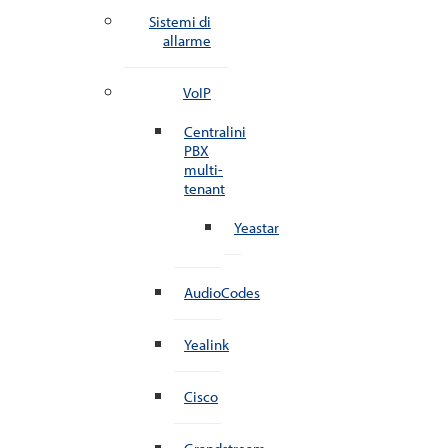
Sistemi di
allarme
VoIP
Centralini
PBX
multi-
tenant
Yeastar
AudioCodes
Yealink
Cisco