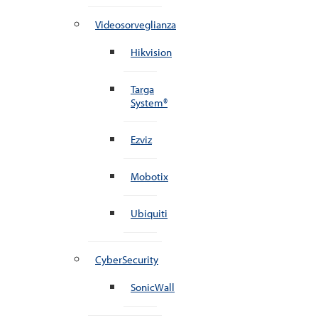
Videosorveglianza
Hikvision
Targa
System®
Ezviz
Mobotix
Ubiquiti
CyberSecurity
SonicWall