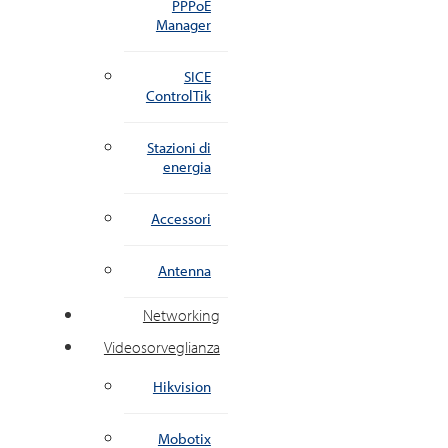
PPPoE
Manager
SICE
ControlTik
Stazioni di
energia
Accessori
Antenna
Networking
Videosorveglianza
Hikvision
Mobotix