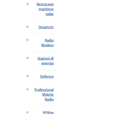
Remocean
maritime
radar
Smartcity
Radio
Modem
Stazioni di
energia
Defence
Professional
Mobile
Radio
WiMax