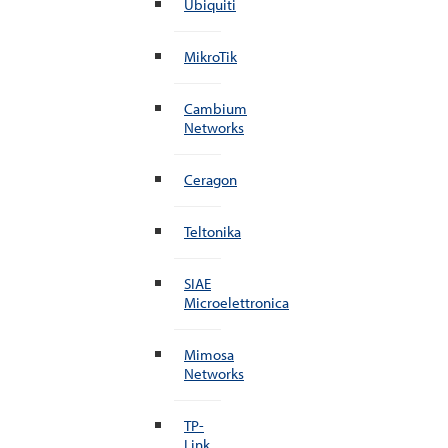
Ubiquiti
MikroTik
Cambium
Networks
Ceragon
Teltonika
SIAE
Microelettronica
Mimosa
Networks
TP-
Link