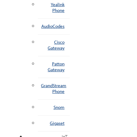
Yealink
Phone
AudioCodes
Cisco
Gateway
Patton
Gateway
GrandStream
Phone
Snom
Gigaset
IoT