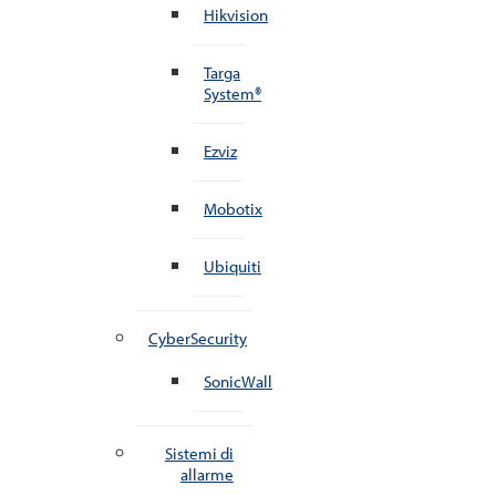
Hikvision
Targa
System®
Ezviz
Mobotix
Ubiquiti
CyberSecurity
SonicWall
Sistemi di
allarme