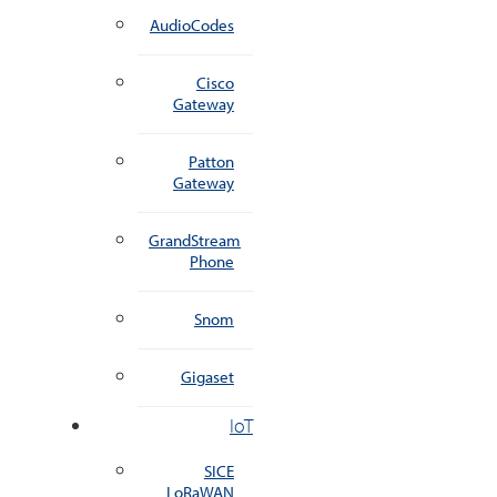
AudioCodes
Cisco
Gateway
Patton
Gateway
GrandStream
Phone
Snom
Gigaset
IoT
SICE
LoRaWAN