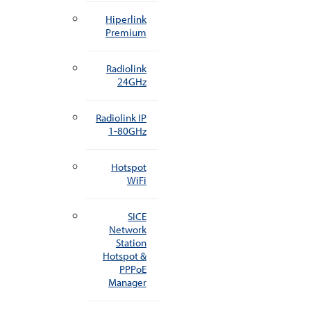
Hiperlink
Premium
Radiolink
24GHz
Radiolink IP
1-80GHz
Hotspot
WiFi
SICE
Network
Station
Hotspot &
PPPoE
Manager