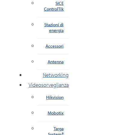
SICE
ControlTik
Stazioni di
energia
Accessori
Antenna
Networking
Videosorveglianza
Hikvision
Mobotix
Targa
System®