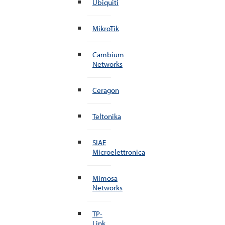
Ubiquiti
MikroTik
Cambium
Networks
Ceragon
Teltonika
SIAE
Microelettronica
Mimosa
Networks
TP-
Link