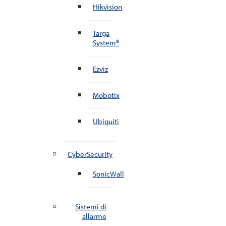
Hikvision
Targa
System®
Ezviz
Mobotix
Ubiquiti
CyberSecurity
SonicWall
Sistemi di
allarme