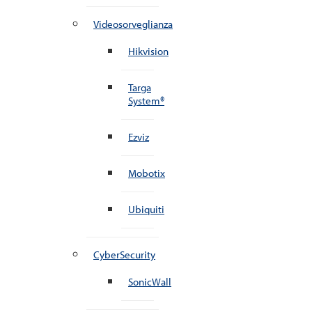
Videosorveglianza
Hikvision
Targa
System®
Ezviz
Mobotix
Ubiquiti
CyberSecurity
SonicWall