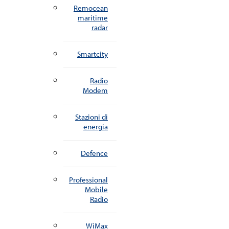
Remocean
maritime
radar
Smartcity
Radio
Modem
Stazioni di
energia
Defence
Professional
Mobile
Radio
WiMax