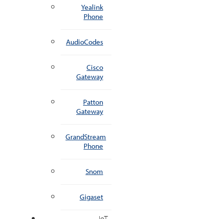
Yealink
Phone
AudioCodes
Cisco
Gateway
Patton
Gateway
GrandStream
Phone
Snom
Gigaset
IoT