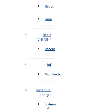
Jirous
Faini
Radio
VHF/UHF
Racom
IoT
MultiTech
Sistemi di
energia
Sistemi
di