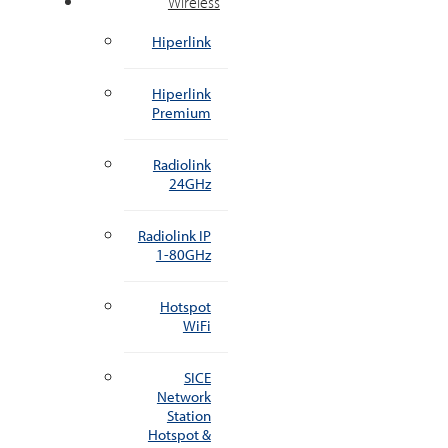
Wireless
Hiperlink
Hiperlink
Premium
Radiolink
24GHz
Radiolink IP
1-80GHz
Hotspot
WiFi
SICE
Network
Station
Hotspot &