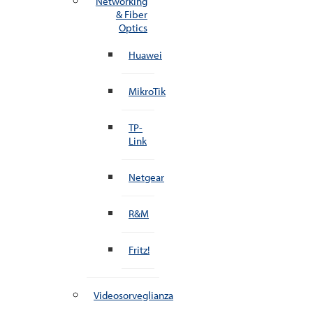
Networking
& Fiber
Optics
Huawei
MikroTik
TP-
Link
Netgear
R&M
Fritz!
Videosorveglianza