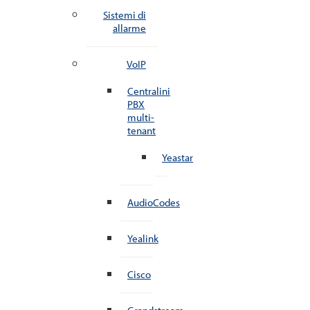
Sistemi di
allarme
VoIP
Centralini
PBX
multi-
tenant
Yeastar
AudioCodes
Yealink
Cisco