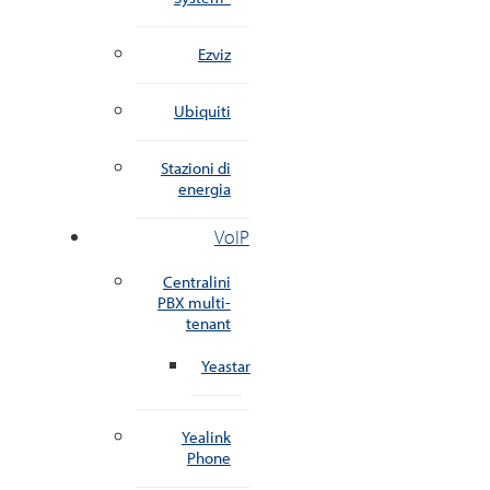
Ezviz
Ubiquiti
Stazioni di
energia
VoIP
Centralini
PBX multi-
tenant
Yeastar
Yealink
Phone