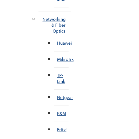
Networking
& Fiber
Optics
Huawei
MikroTik
TP-
Link
Netgear
R&M
Fritz!