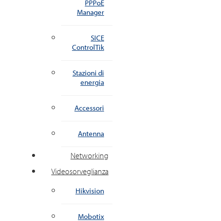
PPPoE
Manager
SICE
ControlTik
Stazioni di
energia
Accessori
Antenna
Networking
Videosorveglianza
Hikvision
Mobotix