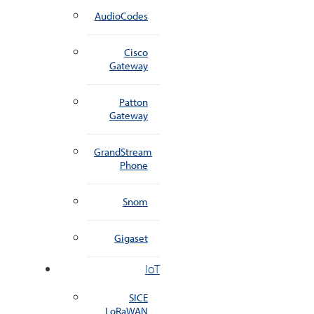
AudioCodes
Cisco
Gateway
Patton
Gateway
GrandStream
Phone
Snom
Gigaset
IoT
SICE
LoRaWAN