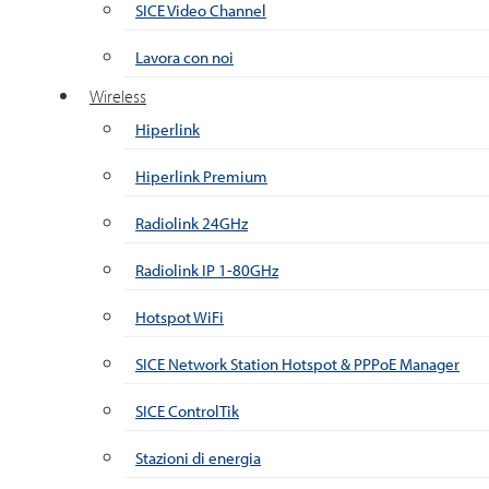
SICE Video Channel
Lavora con noi
Wireless
Hiperlink
Hiperlink Premium
Radiolink 24GHz
Radiolink IP 1-80GHz
Hotspot WiFi
SICE Network Station Hotspot & PPPoE Manager
SICE ControlTik
Stazioni di energia