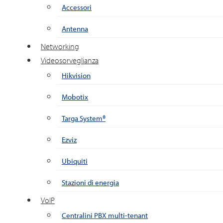
Accessori
Antenna
Networking
Videosorveglianza
Hikvision
Mobotix
Targa System®
Ezviz
Ubiquiti
Stazioni di energia
VoIP
Centralini PBX multi-tenant