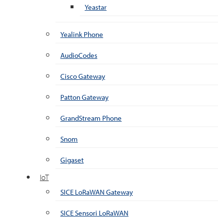
Yeastar
Yealink Phone
AudioCodes
Cisco Gateway
Patton Gateway
GrandStream Phone
Snom
Gigaset
IoT
SICE LoRaWAN Gateway
SICE Sensori LoRaWAN