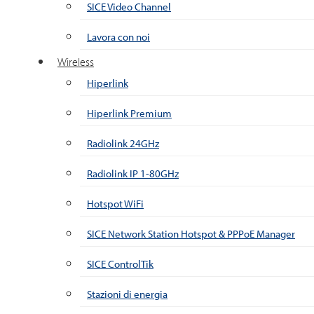
SICE Video Channel
Lavora con noi
Wireless
Hiperlink
Hiperlink Premium
Radiolink 24GHz
Radiolink IP 1-80GHz
Hotspot WiFi
SICE Network Station Hotspot & PPPoE Manager
SICE ControlTik
Stazioni di energia