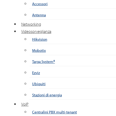
Accessori
Antenna
Networking
Videosorveglianza
Hikvision
Mobotix
Targa System®
Ezviz
Ubiquiti
Stazioni di energia
VoIP
Centralini PBX multi-tenant