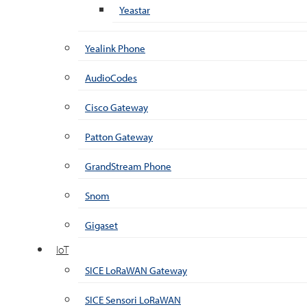
Yeastar
Yealink Phone
AudioCodes
Cisco Gateway
Patton Gateway
GrandStream Phone
Snom
Gigaset
IoT
SICE LoRaWAN Gateway
SICE Sensori LoRaWAN