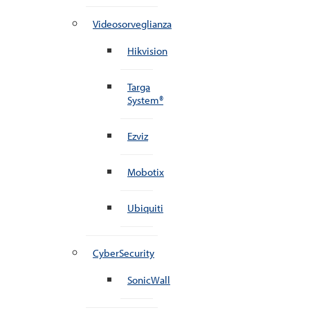
Videosorveglianza
Hikvision
Targa
System®
Ezviz
Mobotix
Ubiquiti
CyberSecurity
SonicWall