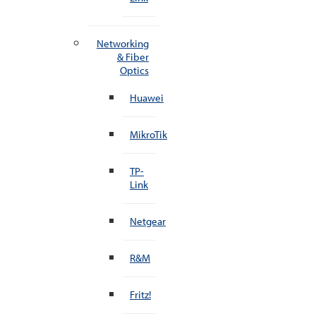
Networking
& Fiber
Optics
Huawei
MikroTik
TP-
Link
Netgear
R&M
Fritz!