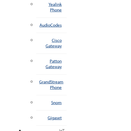
Yealink
Phone
AudioCodes
Cisco
Gateway
Patton
Gateway
GrandStream
Phone
Snom
Gigaset
IoT