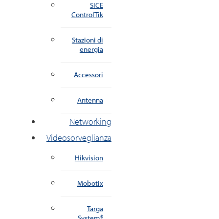
SICE
ControlTik
Stazioni di
energia
Accessori
Antenna
Networking
Videosorveglianza
Hikvision
Mobotix
Targa
System®