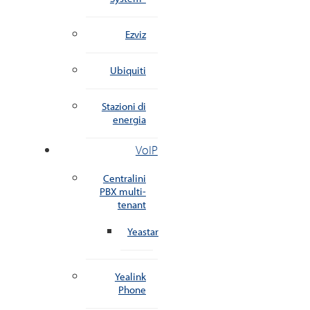
Ezviz
Ubiquiti
Stazioni di
energia
VoIP
Centralini
PBX multi-
tenant
Yeastar
Yealink
Phone