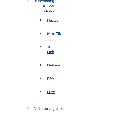
Networking
& Fiber
Optics
Huawei
MikroTik
TP-
Link
Netgear
R&M
Fritz!
Videosorveglianza