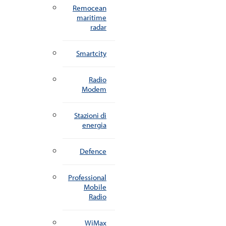
Remocean
maritime
radar
Smartcity
Radio
Modem
Stazioni di
energia
Defence
Professional
Mobile
Radio
WiMax