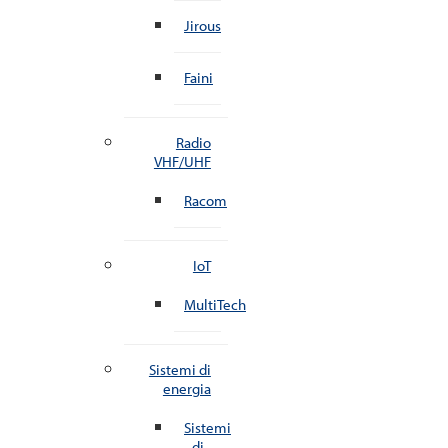
Jirous
Faini
Radio
VHF/UHF
Racom
IoT
MultiTech
Sistemi di
energia
Sistemi
di