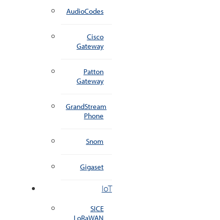
AudioCodes
Cisco
Gateway
Patton
Gateway
GrandStream
Phone
Snom
Gigaset
IoT
SICE
LoRaWAN