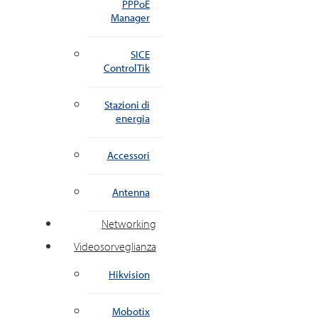
PPPoE
Manager
SICE
ControlTik
Stazioni di
energia
Accessori
Antenna
Networking
Videosorveglianza
Hikvision
Mobotix