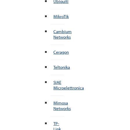
Ubiquiti
MikroTik
Cambium
Networks
Ceragon
Teltonika
SIAE
Microelettronica
Mimosa
Networks
TP-
Link