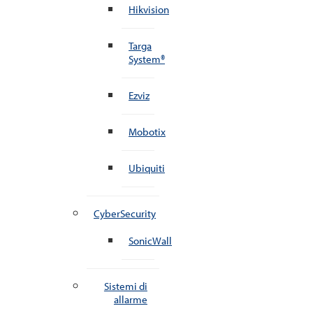
Hikvision
Targa
System®
Ezviz
Mobotix
Ubiquiti
CyberSecurity
SonicWall
Sistemi di
allarme