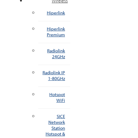
Wireless
Hiperlink
Hiperlink
Premium
Radiolink
24GHz
Radiolink IP
1-80GHz
Hotspot
WiFi
SICE
Network
Station
Hotspot &