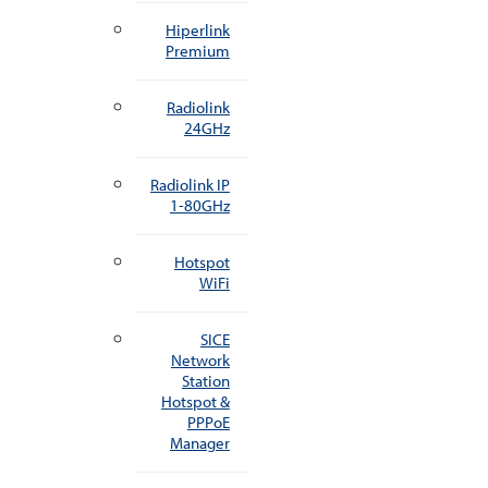
Hiperlink
Premium
Radiolink
24GHz
Radiolink IP
1-80GHz
Hotspot
WiFi
SICE
Network
Station
Hotspot &
PPPoE
Manager