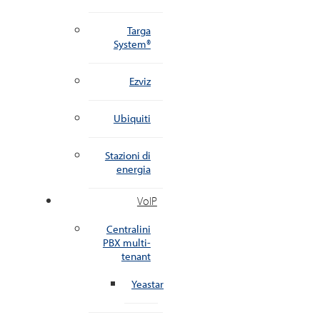
Targa
System®
Ezviz
Ubiquiti
Stazioni di
energia
VoIP
Centralini
PBX multi-
tenant
Yeastar