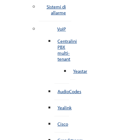
Sistemi di
allarme
VoIP
Centralini
PBX
multi-
tenant
Yeastar
AudioCodes
Yealink
Cisco