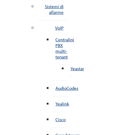
Sistemi di
allarme
VoIP
Centralini
PBX
multi-
tenant
Yeastar
AudioCodes
Yealink
Cisco