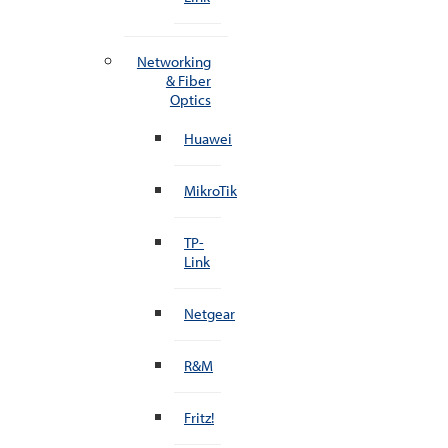
Networking
& Fiber
Optics
Huawei
MikroTik
TP-
Link
Netgear
R&M
Fritz!