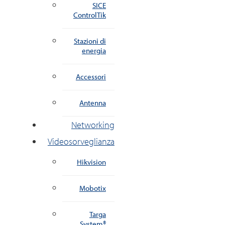
SICE
ControlTik
Stazioni di
energia
Accessori
Antenna
Networking
Videosorveglianza
Hikvision
Mobotix
Targa
System®