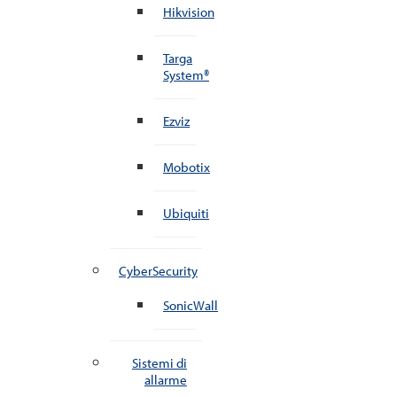
Hikvision
Targa
System®
Ezviz
Mobotix
Ubiquiti
CyberSecurity
SonicWall
Sistemi di
allarme