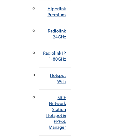
Hiperlink
Premium
Radiolink
24GHz
Radiolink IP
1-80GHz
Hotspot
WiFi
SICE
Network
Station
Hotspot &
PPPoE
Manager