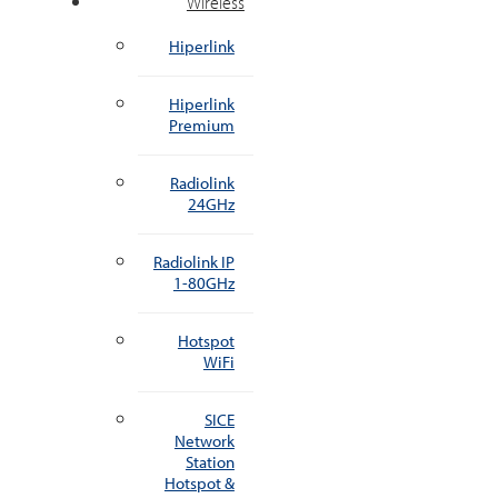
Wireless
Hiperlink
Hiperlink
Premium
Radiolink
24GHz
Radiolink IP
1-80GHz
Hotspot
WiFi
SICE
Network
Station
Hotspot &