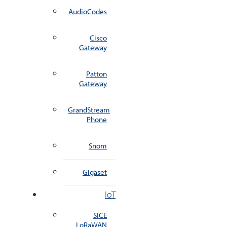
AudioCodes
Cisco
Gateway
Patton
Gateway
GrandStream
Phone
Snom
Gigaset
IoT
SICE
LoRaWAN