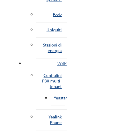
Ezviz
Ubiquiti
Stazioni di
energia
VoIP
Centralini
PBX multi-
tenant
Yeastar
Yealink
Phone