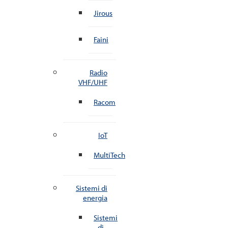
Jirous
Faini
Radio
VHF/UHF
Racom
IoT
MultiTech
Sistemi di
energia
Sistemi
di