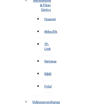
Networking
& Fiber
Optics
Huawei
MikroTik
TP-
Link
Netgear
R&M
Fritz!
Videosorveglianza