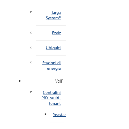
Targa
System®
Ezviz
Ubiquiti
Stazioni di
energia
VoIP
Centralini
PBX multi-
tenant
Yeastar