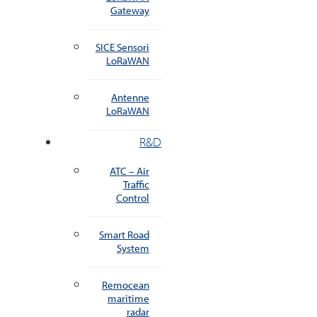
Gateway
SICE Sensori
LoRaWAN
Antenne
LoRaWAN
R&D
ATC – Air
Traffic
Control
Smart Road
System
Remocean
maritime
radar