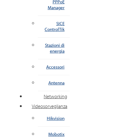
PPPoE
Manager
SICE
ControlTik
Stazioni di
energia
Accessori
Antenna
Networking
Videosorveglianza
Hikvision
Mobotix