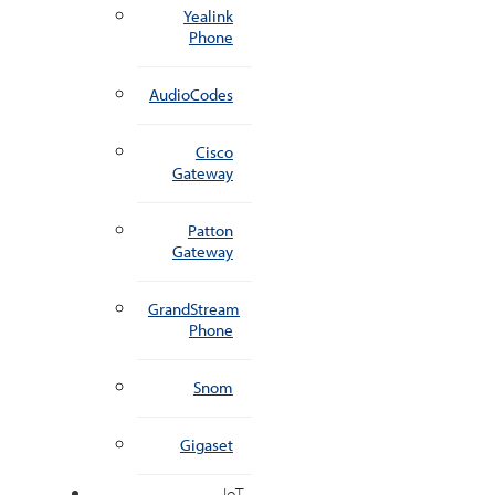
Yealink
Phone
AudioCodes
Cisco
Gateway
Patton
Gateway
GrandStream
Phone
Snom
Gigaset
IoT