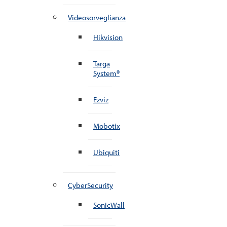
Videosorveglianza
Hikvision
Targa
System®
Ezviz
Mobotix
Ubiquiti
CyberSecurity
SonicWall