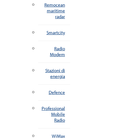
Remocean
maritime
radar
Smartcity
Radio
Modem
Stazioni di
energia
Defence
Professional
Mobile
Radio
WiMax