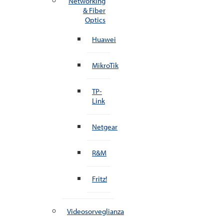
Networking
& Fiber
Optics
Huawei
MikroTik
TP-
Link
Netgear
R&M
Fritz!
Videosorveglianza