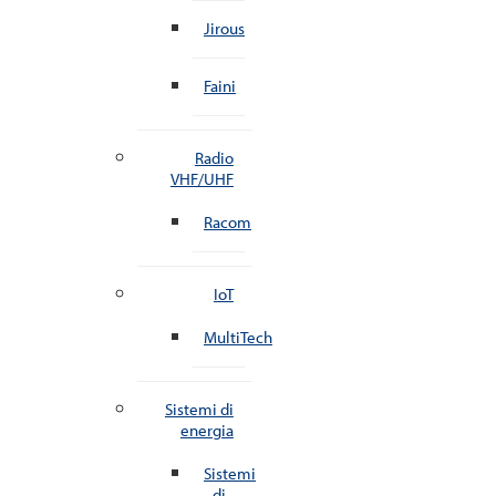
Jirous
Faini
Radio
VHF/UHF
Racom
IoT
MultiTech
Sistemi di
energia
Sistemi
di