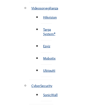
Videosorveglianza
Hikvision
Targa
System®
Ezviz
Mobotix
Ubiquiti
CyberSecurity
SonicWall