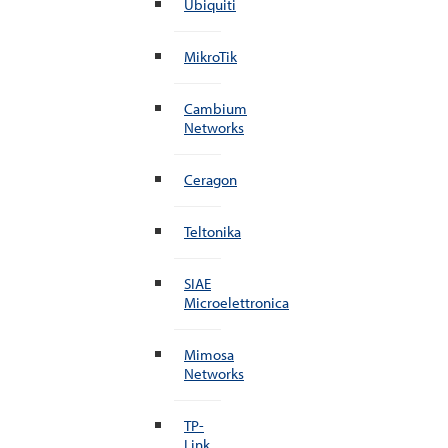
Ubiquiti
MikroTik
Cambium
Networks
Ceragon
Teltonika
SIAE
Microelettronica
Mimosa
Networks
TP-
Link