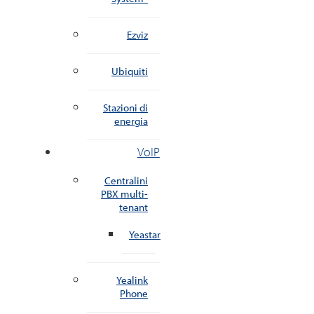
Ezviz
Ubiquiti
Stazioni di
energia
VoIP
Centralini
PBX multi-
tenant
Yeastar
Yealink
Phone