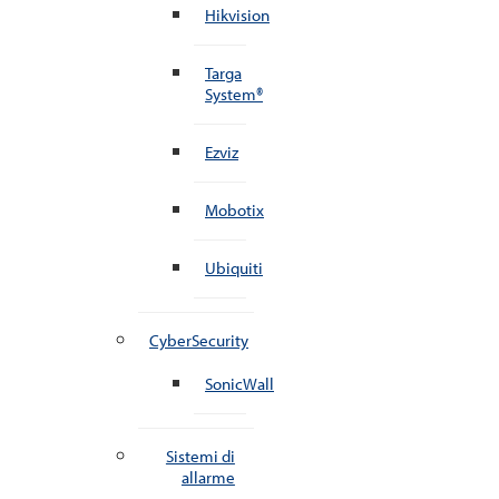
Hikvision
Targa
System®
Ezviz
Mobotix
Ubiquiti
CyberSecurity
SonicWall
Sistemi di
allarme