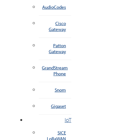
AudioCodes
Cisco
Gateway
Patton
Gateway
GrandStream
Phone
Snom
Gigaset
IoT
SICE
LoRaWAN