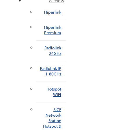
Wireless
Hiperlink
Hiperlink
Premium
Radiolink
24GHz
Radiolink IP
1-80GHz
Hotspot
WiFi
SICE
Network
Station
Hotspot &