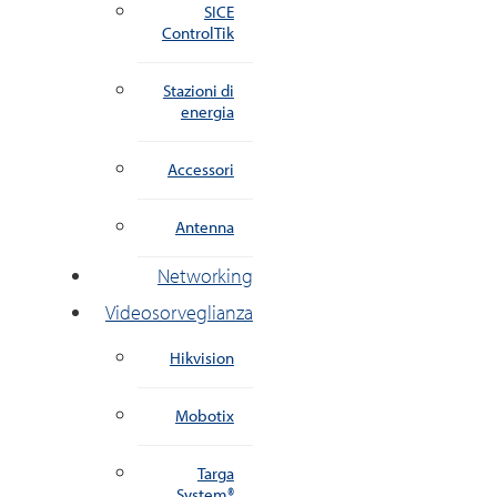
SICE
ControlTik
Stazioni di
energia
Accessori
Antenna
Networking
Videosorveglianza
Hikvision
Mobotix
Targa
System®