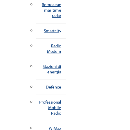
Remocean
maritime
radar
Smartcity
Radio
Modem
Stazioni di
energia
Defence
Professional
Mobile
Radio
WiMax