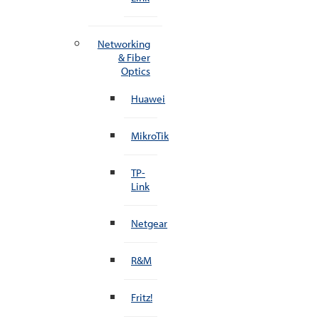
Networking
& Fiber
Optics
Huawei
MikroTik
TP-
Link
Netgear
R&M
Fritz!