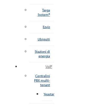
Targa
System®
Ezviz
Ubiquiti
Stazioni di
energia
VoIP
Centralini
PBX multi-
tenant
Yeastar