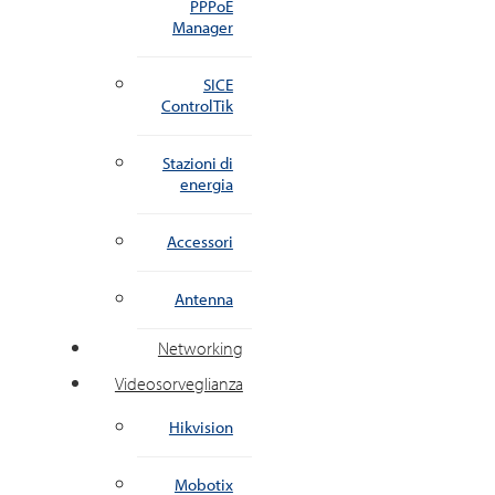
PPPoE
Manager
SICE
ControlTik
Stazioni di
energia
Accessori
Antenna
Networking
Videosorveglianza
Hikvision
Mobotix