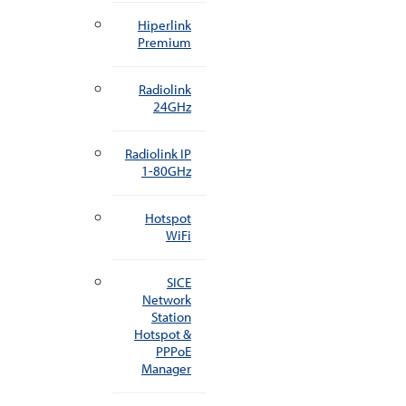
Hiperlink
Premium
Radiolink
24GHz
Radiolink IP
1-80GHz
Hotspot
WiFi
SICE
Network
Station
Hotspot &
PPPoE
Manager