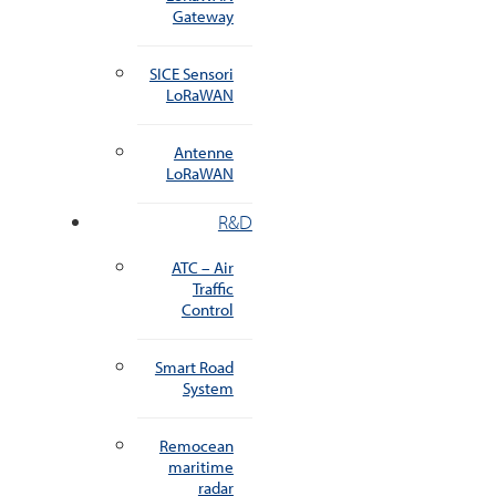
Gateway
SICE Sensori
LoRaWAN
Antenne
LoRaWAN
R&D
ATC – Air
Traffic
Control
Smart Road
System
Remocean
maritime
radar