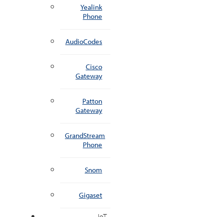
Yealink
Phone
AudioCodes
Cisco
Gateway
Patton
Gateway
GrandStream
Phone
Snom
Gigaset
IoT