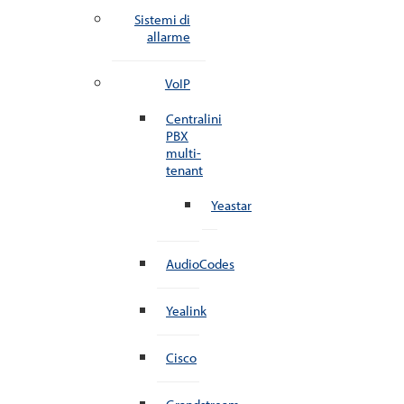
Sistemi di
allarme
VoIP
Centralini
PBX
multi-
tenant
Yeastar
AudioCodes
Yealink
Cisco