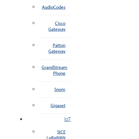
AudioCodes
Cisco
Gateway
Patton
Gateway
GrandStream
Phone
Snom
Gigaset
IoT
SICE
LoRaWAN