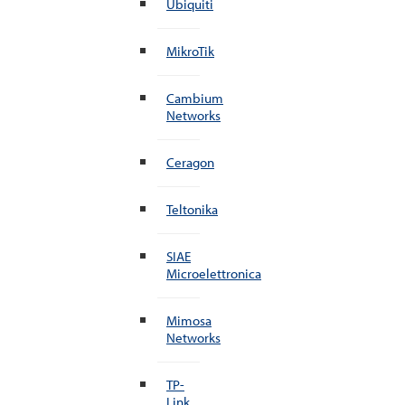
Ubiquiti
MikroTik
Cambium
Networks
Ceragon
Teltonika
SIAE
Microelettronica
Mimosa
Networks
TP-
Link