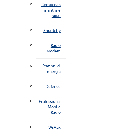
Remocean
maritime
radar
Smartcity
Radio
Modem
Stazioni di
energia
Defence
Professional
Mobile
Radio
WiMax