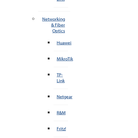
Networking
& Fiber
Optics
Huawei
MikroTik
TP-
Link
Netgear
R&M
Fritz!