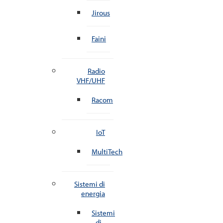
Jirous
Faini
Radio
VHF/UHF
Racom
IoT
MultiTech
Sistemi di
energia
Sistemi
di