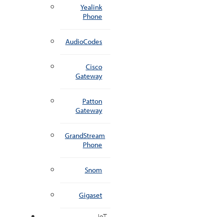
Yealink
Phone
AudioCodes
Cisco
Gateway
Patton
Gateway
GrandStream
Phone
Snom
Gigaset
IoT