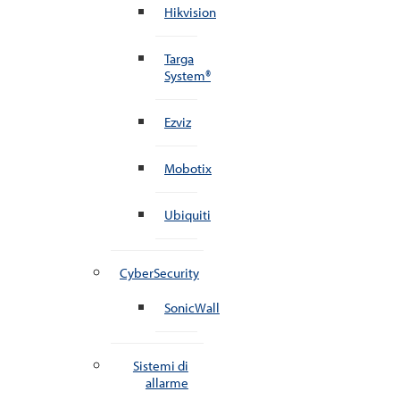
Hikvision
Targa
System®
Ezviz
Mobotix
Ubiquiti
CyberSecurity
SonicWall
Sistemi di
allarme