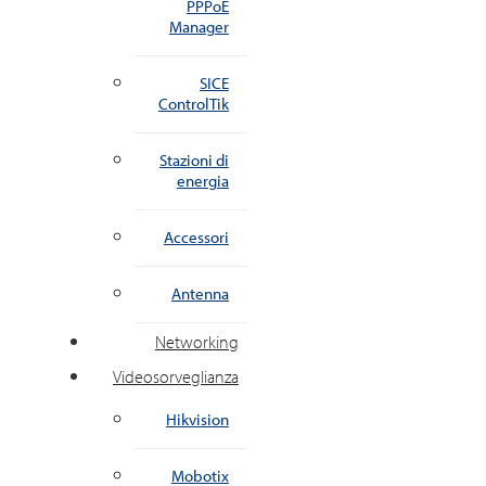
PPPoE
Manager
SICE
ControlTik
Stazioni di
energia
Accessori
Antenna
Networking
Videosorveglianza
Hikvision
Mobotix