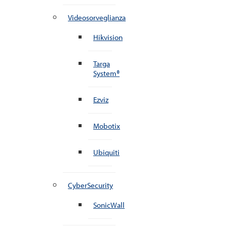
Videosorveglianza
Hikvision
Targa
System®
Ezviz
Mobotix
Ubiquiti
CyberSecurity
SonicWall