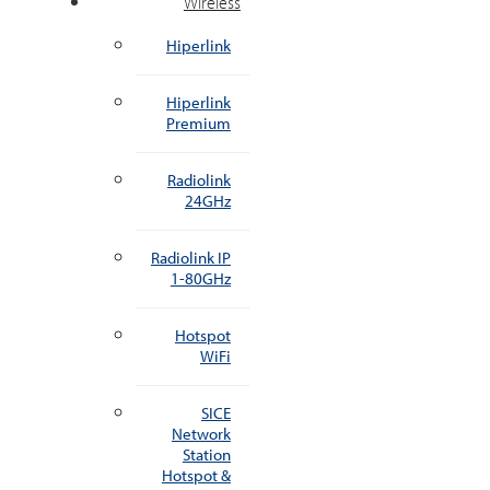
Wireless
Hiperlink
Hiperlink
Premium
Radiolink
24GHz
Radiolink IP
1-80GHz
Hotspot
WiFi
SICE
Network
Station
Hotspot &