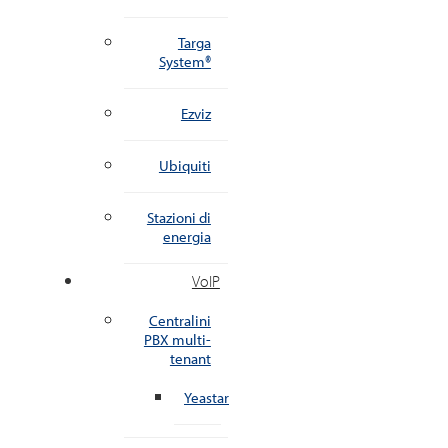
Targa
System®
Ezviz
Ubiquiti
Stazioni di
energia
VoIP
Centralini
PBX multi-
tenant
Yeastar