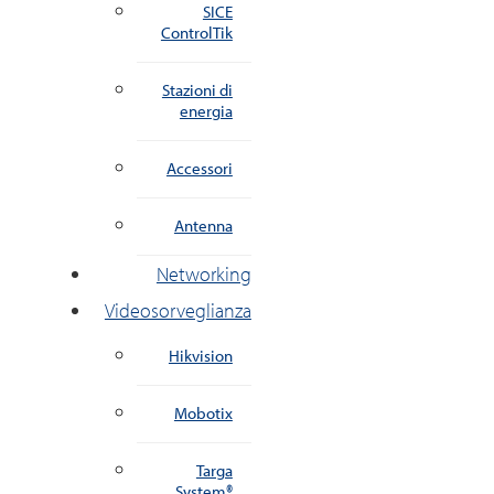
SICE
ControlTik
Stazioni di
energia
Accessori
Antenna
Networking
Videosorveglianza
Hikvision
Mobotix
Targa
System®