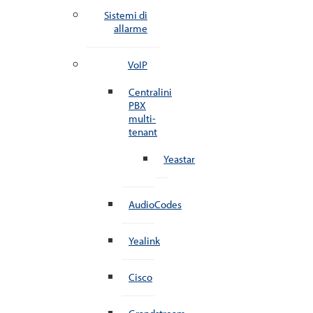
Sistemi di
allarme
VoIP
Centralini
PBX
multi-
tenant
Yeastar
AudioCodes
Yealink
Cisco