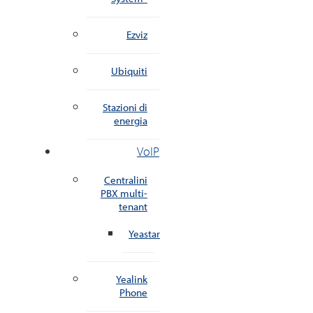
Ezviz
Ubiquiti
Stazioni di
energia
VoIP
Centralini
PBX multi-
tenant
Yeastar
Yealink
Phone