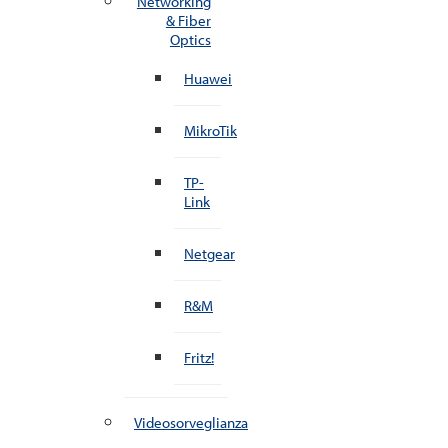
Networking
& Fiber
Optics
Huawei
MikroTik
TP-
Link
Netgear
R&M
Fritz!
Videosorveglianza