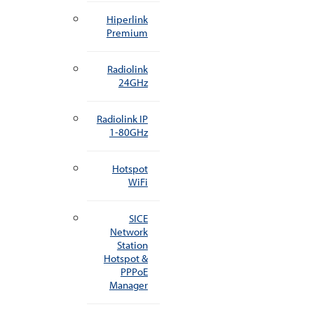
Hiperlink
Premium
Radiolink
24GHz
Radiolink IP
1-80GHz
Hotspot
WiFi
SICE
Network
Station
Hotspot &
PPPoE
Manager