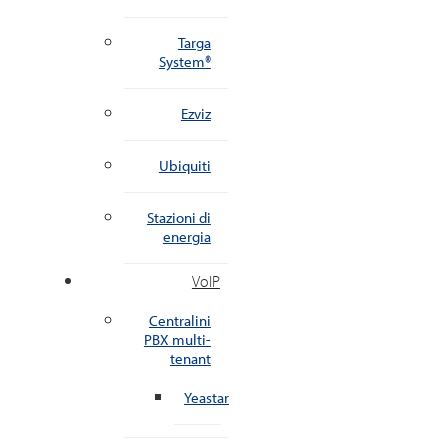
Targa
System®
Ezviz
Ubiquiti
Stazioni di
energia
VoIP
Centralini
PBX multi-
tenant
Yeastar