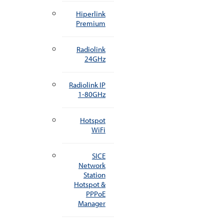
Hiperlink
Premium
Radiolink
24GHz
Radiolink IP
1-80GHz
Hotspot
WiFi
SICE
Network
Station
Hotspot &
PPPoE
Manager