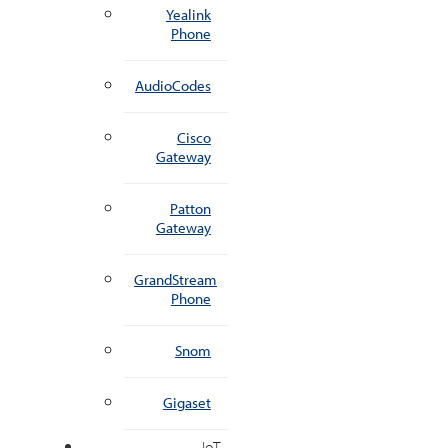
Yealink
Phone
AudioCodes
Cisco
Gateway
Patton
Gateway
GrandStream
Phone
Snom
Gigaset
IoT