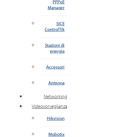
PPPoE
Manager
SICE
ControlTik
Stazioni di
energia
Accessori
Antenna
Networking
Videosorveglianza
Hikvision
Mobotix