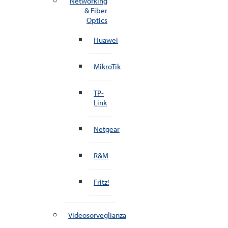
Networking
& Fiber
Optics
Huawei
MikroTik
TP-
Link
Netgear
R&M
Fritz!
Videosorveglianza