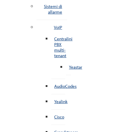
Sistemi di
allarme
VoIP
Centralini
PBX
multi-
tenant
Yeastar
AudioCodes
Yealink
Cisco