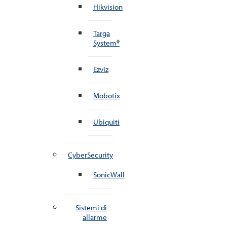
Hikvision
Targa
System®
Ezviz
Mobotix
Ubiquiti
CyberSecurity
SonicWall
Sistemi di
allarme