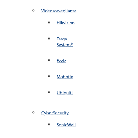
Videosorveglianza
Hikvision
Targa
System®
Ezviz
Mobotix
Ubiquiti
CyberSecurity
SonicWall