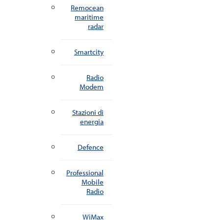
Remocean
maritime
radar
Smartcity
Radio
Modem
Stazioni di
energia
Defence
Professional
Mobile
Radio
WiMax