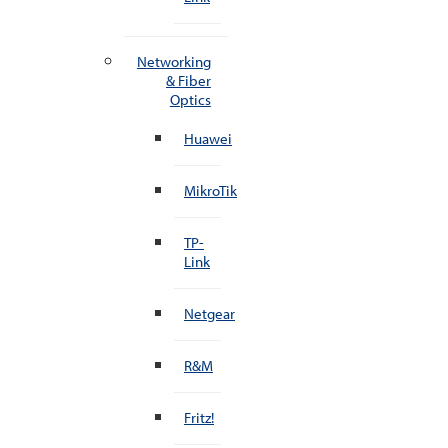
Networking
& Fiber
Optics
Huawei
MikroTik
TP-
Link
Netgear
R&M
Fritz!