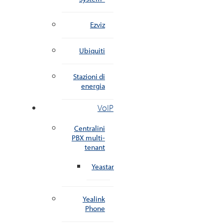
Ezviz
Ubiquiti
Stazioni di
energia
VoIP
Centralini
PBX multi-
tenant
Yeastar
Yealink
Phone