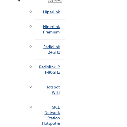
Wireless
Hiperlink
Hiperlink
Premium
Radiolink
24GHz
Radiolink IP
1-80GHz
Hotspot
WiFi
SICE
Network
Station
Hotspot &