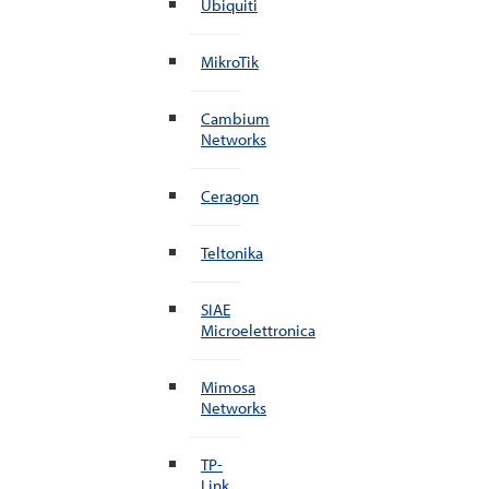
Ubiquiti
MikroTik
Cambium
Networks
Ceragon
Teltonika
SIAE
Microelettronica
Mimosa
Networks
TP-
Link