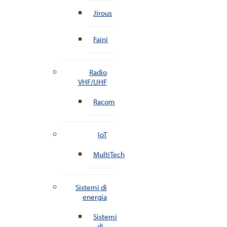
Jirous
Faini
Radio
VHF/UHF
Racom
IoT
MultiTech
Sistemi di
energia
Sistemi
di