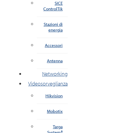
SICE
ControlTik
Stazioni di
energia
Accessori
Antenna
Networking
Videosorveglianza
Hikvision
Mobotix
Targa
System®