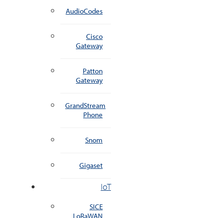
AudioCodes
Cisco
Gateway
Patton
Gateway
GrandStream
Phone
Snom
Gigaset
IoT
SICE
LoRaWAN