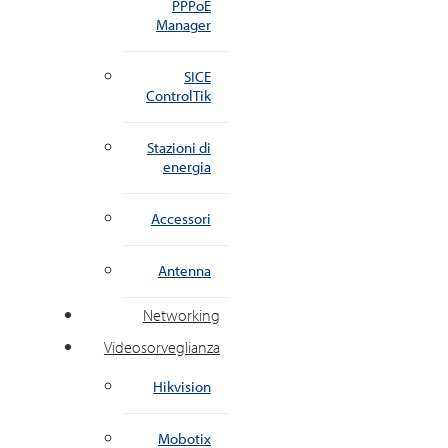
PPPoE
Manager
SICE
ControlTik
Stazioni di
energia
Accessori
Antenna
Networking
Videosorveglianza
Hikvision
Mobotix