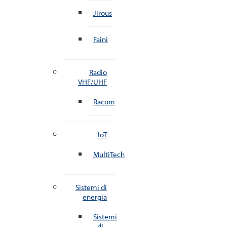
Jirous
Faini
Radio
VHF/UHF
Racom
IoT
MultiTech
Sistemi di
energia
Sistemi
di