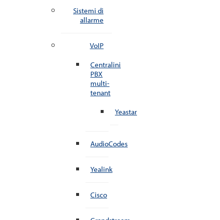
Sistemi di
allarme
VoIP
Centralini
PBX
multi-
tenant
Yeastar
AudioCodes
Yealink
Cisco