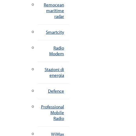
Remocean
maritime
radar
Smartcity
Radio
Modem
Stazioni di
energia
Defence
Professional
Mobile
Radio
WiMax