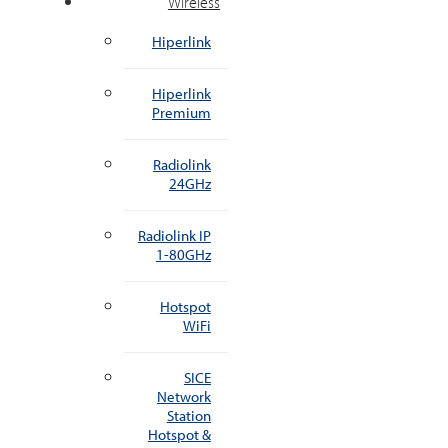
Wireless
Hiperlink
Hiperlink
Premium
Radiolink
24GHz
Radiolink IP
1-80GHz
Hotspot
WiFi
SICE
Network
Station
Hotspot &