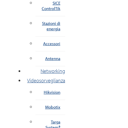
SICE
ControlTik
Stazioni di
energia
Accessori
Antenna
Networking
Videosorveglianza
Hikvision
Mobotix
Targa
System®