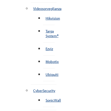
Videosorveglianza
Hikvision
Targa
System®
Ezviz
Mobotix
Ubiquiti
CyberSecurity
SonicWall