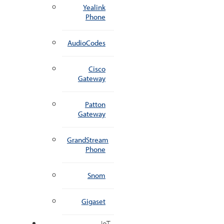
Yealink
Phone
AudioCodes
Cisco
Gateway
Patton
Gateway
GrandStream
Phone
Snom
Gigaset
IoT