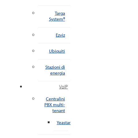
Targa
System®
Ezviz
Ubiquiti
Stazioni di
energia
VoIP
Centralini
PBX multi-
tenant
Yeastar