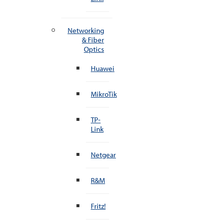
Networking
& Fiber
Optics
Huawei
MikroTik
TP-
Link
Netgear
R&M
Fritz!