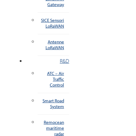
Gateway
SICE Sensori
LoRaWAN
Antenne
LoRaWAN
R&D
ATC – Air
Traffic
Control
Smart Road
System
Remocean
maritime
radar