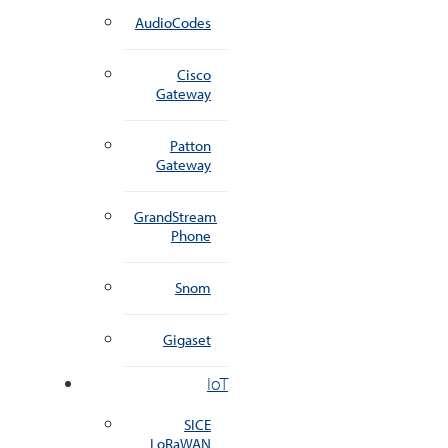
AudioCodes
Cisco
Gateway
Patton
Gateway
GrandStream
Phone
Snom
Gigaset
IoT
SICE
LoRaWAN