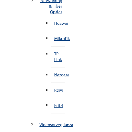
Networking
& Fiber
Optics
Huawei
MikroTik
TP-
Link
Netgear
R&M
Fritz!
Videosorveglianza