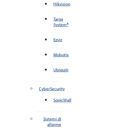
Hikvision
Targa
System®
Ezviz
Mobotix
Ubiquiti
CyberSecurity
SonicWall
Sistemi di
allarme