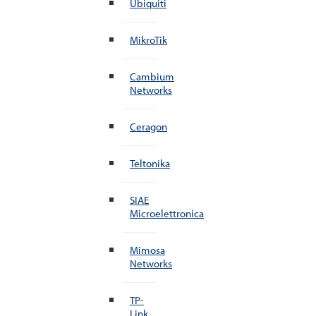
Ubiquiti
MikroTik
Cambium
Networks
Ceragon
Teltonika
SIAE
Microelettronica
Mimosa
Networks
TP-
Link