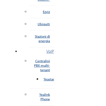
Ezviz
Ubiquiti
Stazioni di
energia
VoIP
Centralini
PBX multi-
tenant
Yeastar
Yealink
Phone