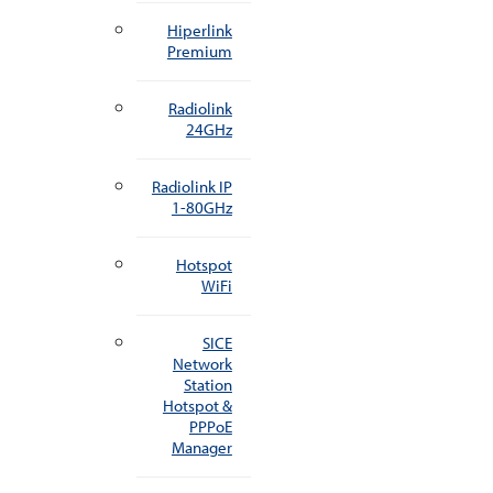
Hiperlink
Premium
Radiolink
24GHz
Radiolink IP
1-80GHz
Hotspot
WiFi
SICE
Network
Station
Hotspot &
PPPoE
Manager