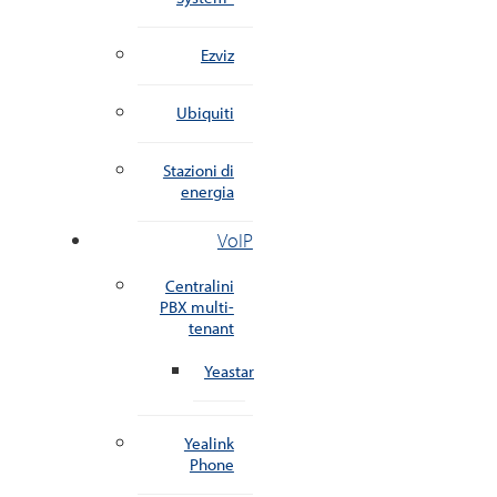
Ezviz
Ubiquiti
Stazioni di
energia
VoIP
Centralini
PBX multi-
tenant
Yeastar
Yealink
Phone