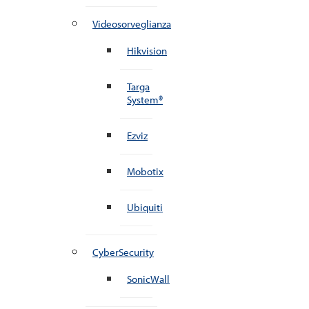
Videosorveglianza
Hikvision
Targa
System®
Ezviz
Mobotix
Ubiquiti
CyberSecurity
SonicWall