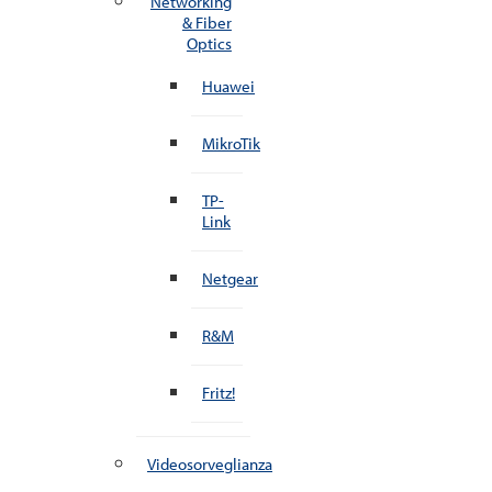
Networking
& Fiber
Optics
Huawei
MikroTik
TP-
Link
Netgear
R&M
Fritz!
Videosorveglianza