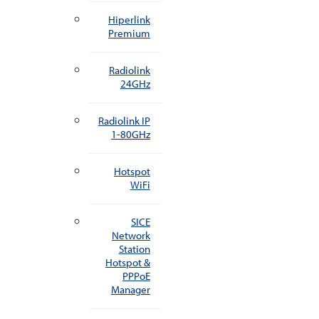
Hiperlink
Premium
Radiolink
24GHz
Radiolink IP
1-80GHz
Hotspot
WiFi
SICE
Network
Station
Hotspot &
PPPoE
Manager