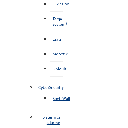
Hikvision
Targa
System®
Ezviz
Mobotix
Ubiquiti
CyberSecurity
SonicWall
Sistemi di
allarme