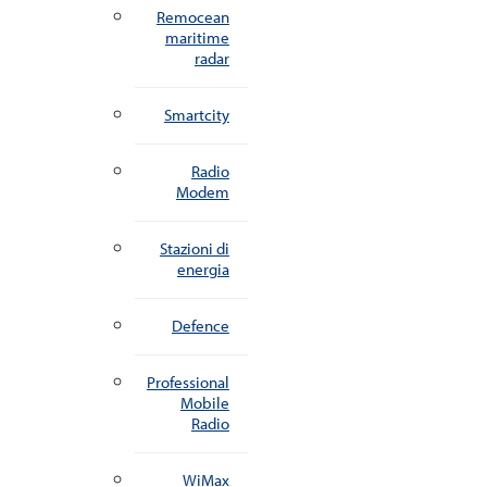
Remocean
maritime
radar
Smartcity
Radio
Modem
Stazioni di
energia
Defence
Professional
Mobile
Radio
WiMax