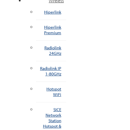
Wireless
Hiperlink
Hiperlink
Premium
Radiolink
24GHz
Radiolink IP
1-80GHz
Hotspot
WiFi
SICE
Network
Station
Hotspot &