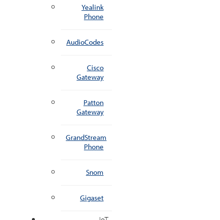
Yealink
Phone
AudioCodes
Cisco
Gateway
Patton
Gateway
GrandStream
Phone
Snom
Gigaset
IoT