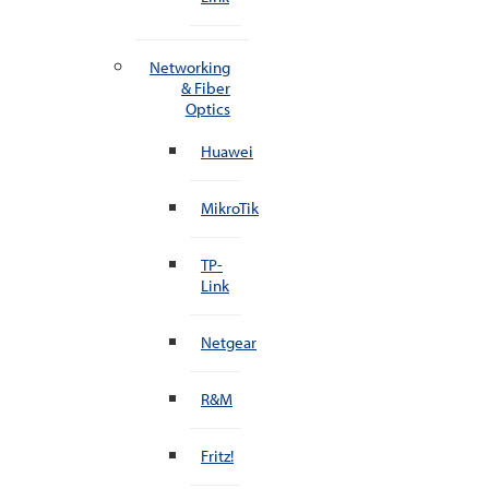
Networking
& Fiber
Optics
Huawei
MikroTik
TP-
Link
Netgear
R&M
Fritz!