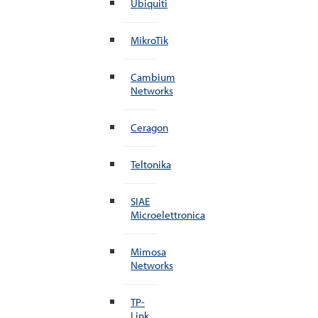
Ubiquiti
MikroTik
Cambium
Networks
Ceragon
Teltonika
SIAE
Microelettronica
Mimosa
Networks
TP-
Link