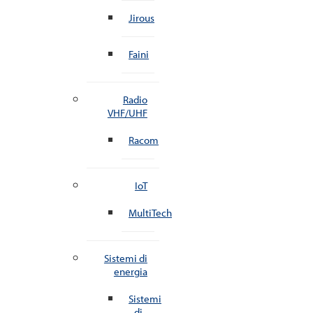
Jirous
Faini
Radio
VHF/UHF
Racom
IoT
MultiTech
Sistemi di
energia
Sistemi
di