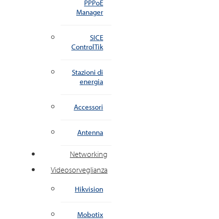
PPPoE
Manager
SICE
ControlTik
Stazioni di
energia
Accessori
Antenna
Networking
Videosorveglianza
Hikvision
Mobotix