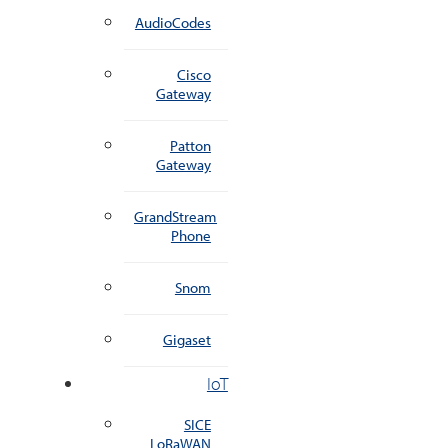
AudioCodes
Cisco
Gateway
Patton
Gateway
GrandStream
Phone
Snom
Gigaset
IoT
SICE
LoRaWAN