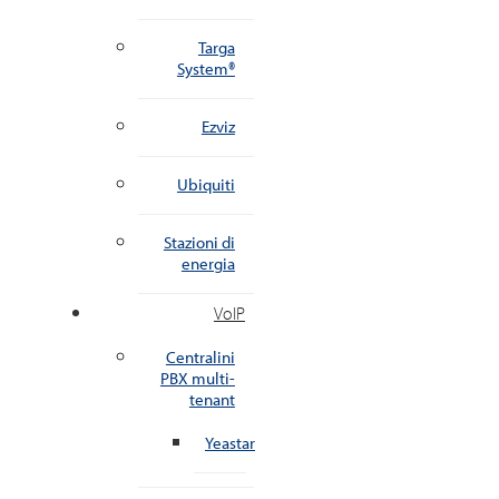
Targa
System®
Ezviz
Ubiquiti
Stazioni di
energia
VoIP
Centralini
PBX multi-
tenant
Yeastar