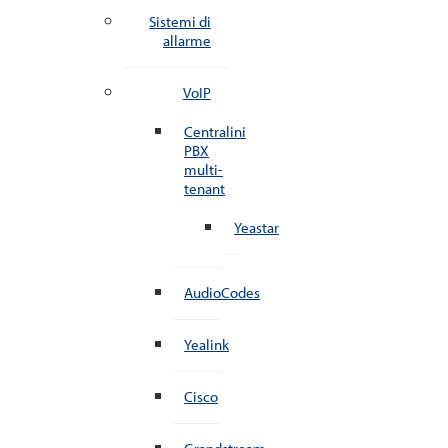
Sistemi di
allarme
VoIP
Centralini
PBX
multi-
tenant
Yeastar
AudioCodes
Yealink
Cisco