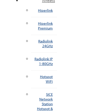
Wireless
Hiperlink
Hiperlink
Premium
Radiolink
24GHz
Radiolink IP
1-80GHz
Hotspot
WiFi
SICE
Network
Station
Hotspot &