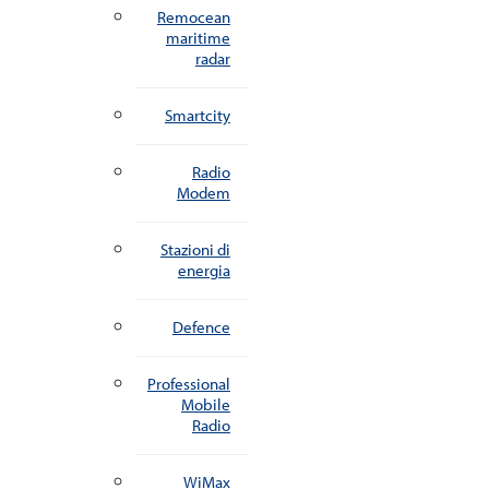
Remocean
maritime
radar
Smartcity
Radio
Modem
Stazioni di
energia
Defence
Professional
Mobile
Radio
WiMax