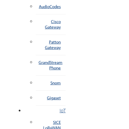
AudioCodes
Cisco
Gateway
Patton
Gateway
GrandStream
Phone
Snom
Gigaset
IoT
SICE
LoRaWAN