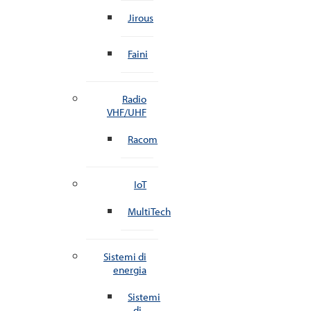
Jirous
Faini
Radio
VHF/UHF
Racom
IoT
MultiTech
Sistemi di
energia
Sistemi
di