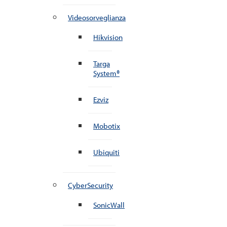
Videosorveglianza
Hikvision
Targa
System®
Ezviz
Mobotix
Ubiquiti
CyberSecurity
SonicWall