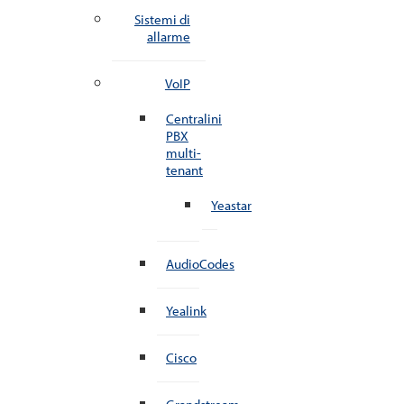
Sistemi di
allarme
VoIP
Centralini
PBX
multi-
tenant
Yeastar
AudioCodes
Yealink
Cisco