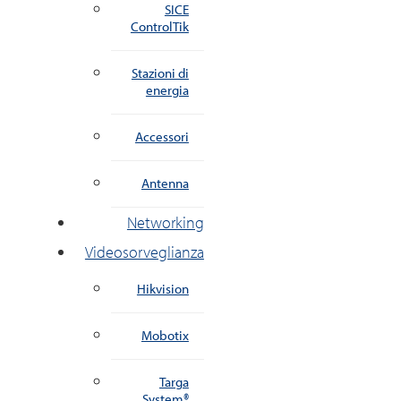
SICE
ControlTik
Stazioni di
energia
Accessori
Antenna
Networking
Videosorveglianza
Hikvision
Mobotix
Targa
System®