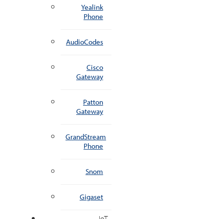
Yealink
Phone
AudioCodes
Cisco
Gateway
Patton
Gateway
GrandStream
Phone
Snom
Gigaset
IoT