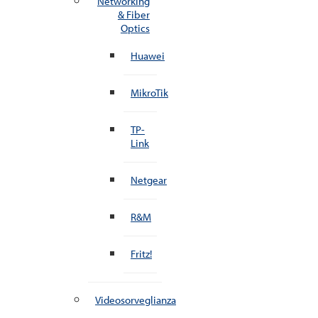
Networking
& Fiber
Optics
Huawei
MikroTik
TP-
Link
Netgear
R&M
Fritz!
Videosorveglianza