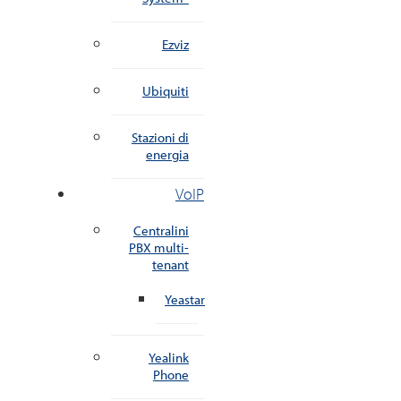
Ezviz
Ubiquiti
Stazioni di
energia
VoIP
Centralini
PBX multi-
tenant
Yeastar
Yealink
Phone