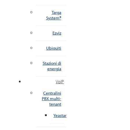
Targa
System®
Ezviz
Ubiquiti
Stazioni di
energia
VoIP
Centralini
PBX multi-
tenant
Yeastar