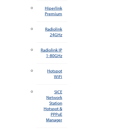
Hiperlink
Premium
Radiolink
24GHz
Radiolink IP
1-80GHz
Hotspot
WiFi
SICE
Network
Station
Hotspot &
PPPoE
Manager