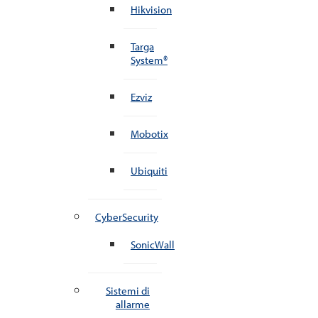
Hikvision
Targa
System®
Ezviz
Mobotix
Ubiquiti
CyberSecurity
SonicWall
Sistemi di
allarme