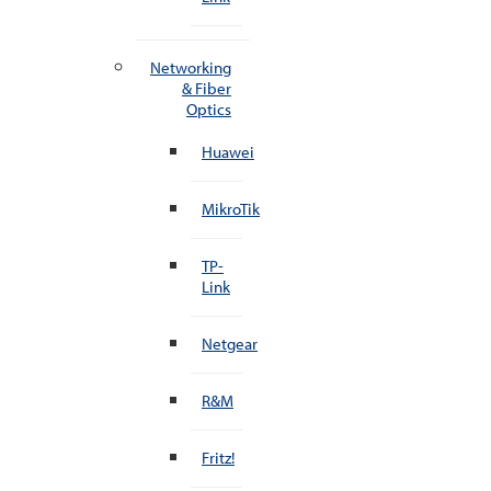
Networking
& Fiber
Optics
Huawei
MikroTik
TP-
Link
Netgear
R&M
Fritz!