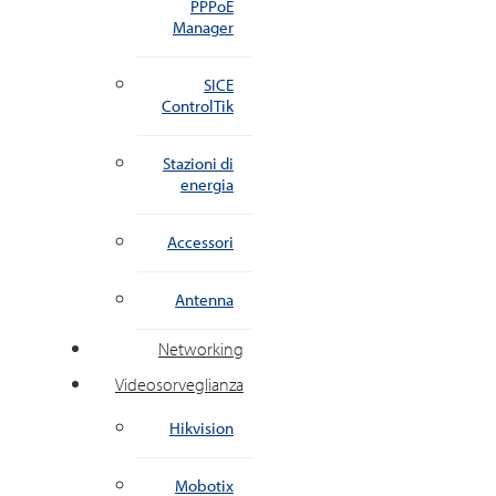
PPPoE
Manager
SICE
ControlTik
Stazioni di
energia
Accessori
Antenna
Networking
Videosorveglianza
Hikvision
Mobotix