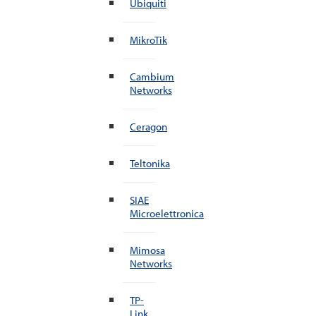
Ubiquiti
MikroTik
Cambium
Networks
Ceragon
Teltonika
SIAE
Microelettronica
Mimosa
Networks
TP-
Link