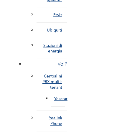
Ezviz
Ubiquiti
Stazioni di
energia
VoIP
Centralini
PBX multi-
tenant
Yeastar
Yealink
Phone