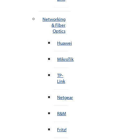
Networking
& Fiber
Optics
Huawei
MikroTik
TP-
Link
Netgear
R&M
Fritz!