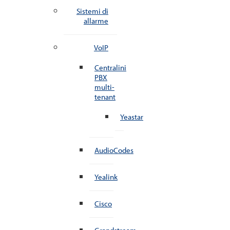
Sistemi di
allarme
VoIP
Centralini
PBX
multi-
tenant
Yeastar
AudioCodes
Yealink
Cisco