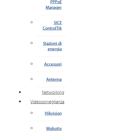
PPPoE
Manager
SICE
ControlTik
Stazioni di
energia
Accessori
Antenna
Networking
Videosorveglianza
Hikvision
Mobotix