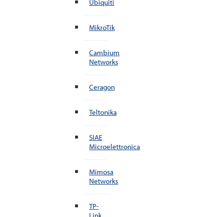
Ubiquiti
MikroTik
Cambium
Networks
Ceragon
Teltonika
SIAE
Microelettronica
Mimosa
Networks
TP-
Link