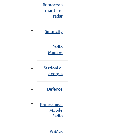
Remocean
maritime
radar
Smartcity
Radio
Modem
Stazioni di
energia
Defence
Professional
Mobile
Radio
WiMax