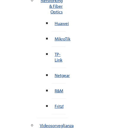
Networking
& Fiber
Optics
Huawei
MikroTik
TP-
Link
Netgear
R&M
Fritz!
Videosorveglianza