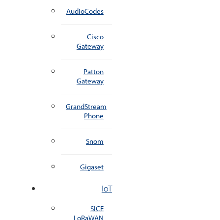
AudioCodes
Cisco
Gateway
Patton
Gateway
GrandStream
Phone
Snom
Gigaset
IoT
SICE
LoRaWAN