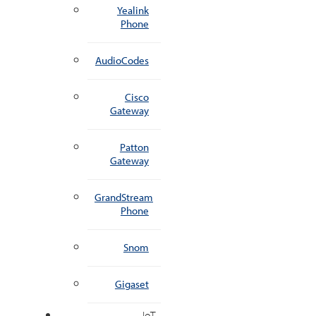
Yealink
Phone
AudioCodes
Cisco
Gateway
Patton
Gateway
GrandStream
Phone
Snom
Gigaset
IoT