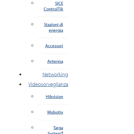
SICE
ControlTik
Stazioni di
energia
Accessori
Antenna
Networking
Videosorveglianza
Hikvision
Mobotix
Targa
System®