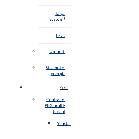
Targa
System®
Ezviz
Ubiquiti
Stazioni di
energia
VoIP
Centralini
PBX multi-
tenant
Yeastar