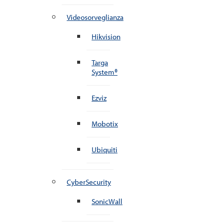
Videosorveglianza
Hikvision
Targa
System®
Ezviz
Mobotix
Ubiquiti
CyberSecurity
SonicWall