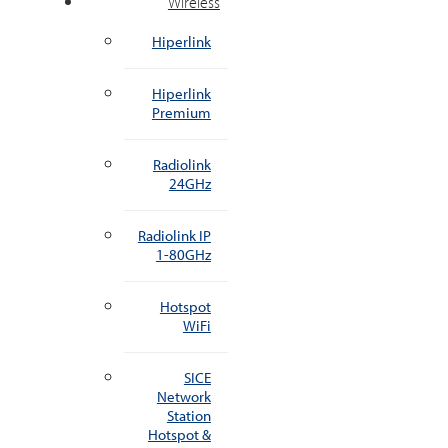
Wireless
Hiperlink
Hiperlink
Premium
Radiolink
24GHz
Radiolink IP
1-80GHz
Hotspot
WiFi
SICE
Network
Station
Hotspot &