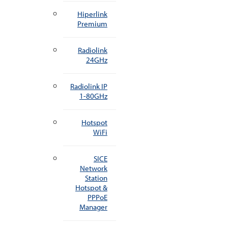
Hiperlink
Premium
Radiolink
24GHz
Radiolink IP
1-80GHz
Hotspot
WiFi
SICE
Network
Station
Hotspot &
PPPoE
Manager