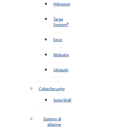
Hikvision
Targa
System®
Ezviz
Mobotix
Ubiquiti
CyberSecurity
SonicWall
Sistemi di
allarme