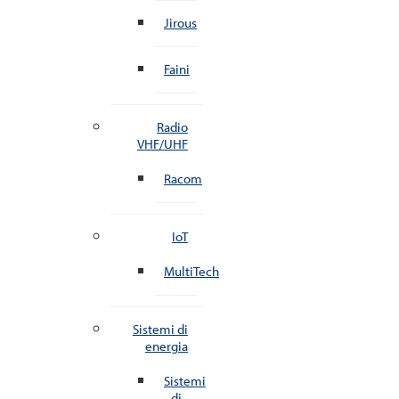
Jirous
Faini
Radio
VHF/UHF
Racom
IoT
MultiTech
Sistemi di
energia
Sistemi
di