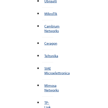
Ubiquiti
MikroTik
Cambium
Networks
Ceragon
Teltonika
SIAE
Microelettronica
Mimosa
Networks
TP-
Link