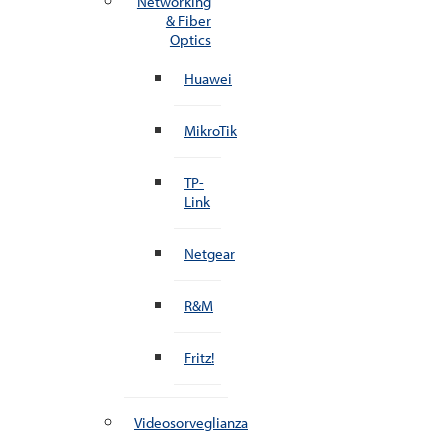
Networking
& Fiber
Optics
Huawei
MikroTik
TP-
Link
Netgear
R&M
Fritz!
Videosorveglianza