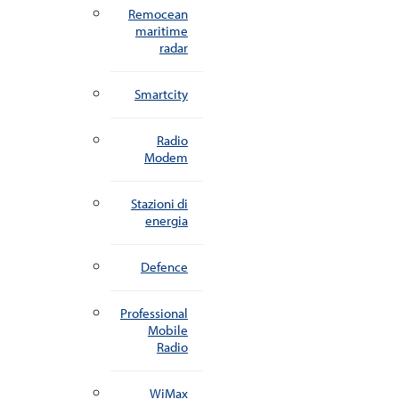
Remocean
maritime
radar
Smartcity
Radio
Modem
Stazioni di
energia
Defence
Professional
Mobile
Radio
WiMax