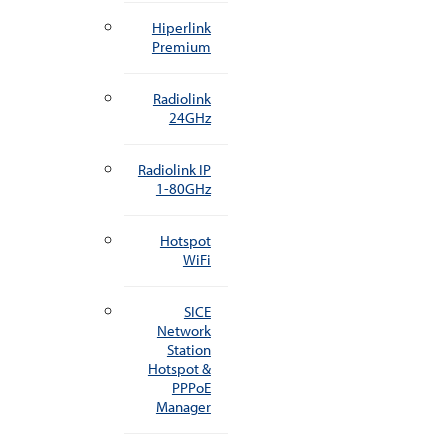
Hiperlink
Premium
Radiolink
24GHz
Radiolink IP
1-80GHz
Hotspot
WiFi
SICE
Network
Station
Hotspot &
PPPoE
Manager