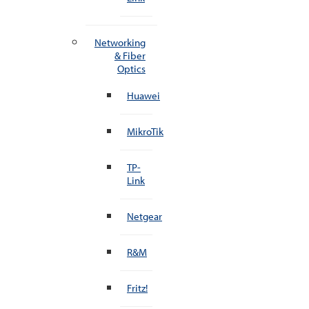
Networking
& Fiber
Optics
Huawei
MikroTik
TP-
Link
Netgear
R&M
Fritz!