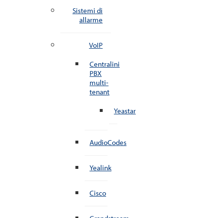
Sistemi di
allarme
VoIP
Centralini
PBX
multi-
tenant
Yeastar
AudioCodes
Yealink
Cisco