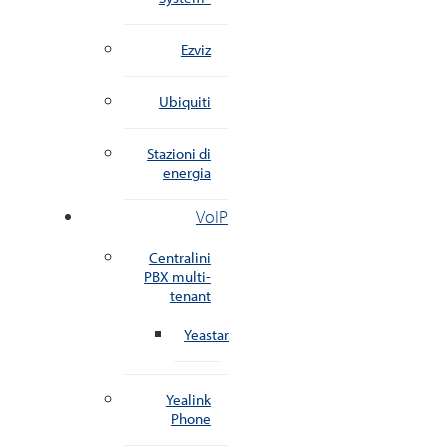
Ezviz
Ubiquiti
Stazioni di
energia
VoIP
Centralini
PBX multi-
tenant
Yeastar
Yealink
Phone