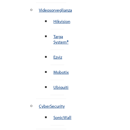
Videosorveglianza
Hikvision
Targa
System®
Ezviz
Mobotix
Ubiquiti
CyberSecurity
SonicWall