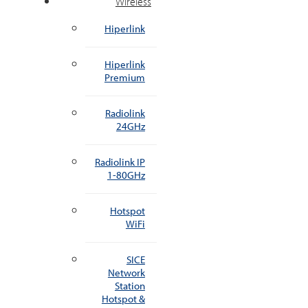
Wireless
Hiperlink
Hiperlink
Premium
Radiolink
24GHz
Radiolink IP
1-80GHz
Hotspot
WiFi
SICE
Network
Station
Hotspot &