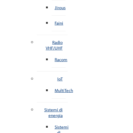
Jirous
Faini
Radio
VHF/UHF
Racom
IoT
MultiTech
Sistemi di
energia
Sistemi
di