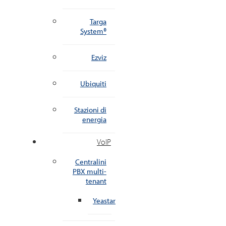
Targa
System®
Ezviz
Ubiquiti
Stazioni di
energia
VoIP
Centralini
PBX multi-
tenant
Yeastar