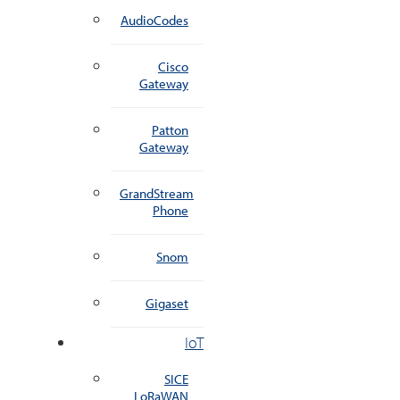
AudioCodes
Cisco
Gateway
Patton
Gateway
GrandStream
Phone
Snom
Gigaset
IoT
SICE
LoRaWAN