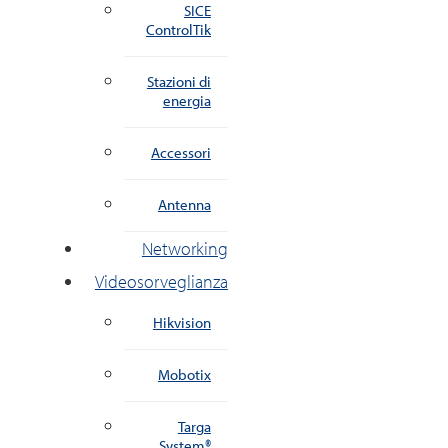
SICE
ControlTik
Stazioni di
energia
Accessori
Antenna
Networking
Videosorveglianza
Hikvision
Mobotix
Targa
System®