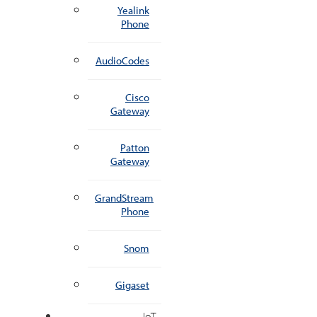
Yealink
Phone
AudioCodes
Cisco
Gateway
Patton
Gateway
GrandStream
Phone
Snom
Gigaset
IoT