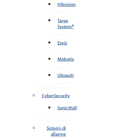
Hikvision
Targa
System®
Ezviz
Mobotix
Ubiquiti
CyberSecurity
SonicWall
Sistemi di
allarme