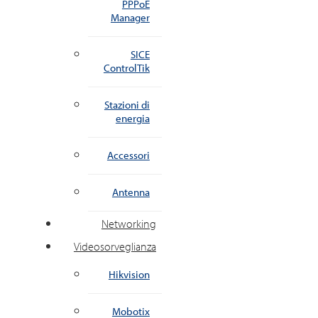
PPPoE
Manager
SICE
ControlTik
Stazioni di
energia
Accessori
Antenna
Networking
Videosorveglianza
Hikvision
Mobotix