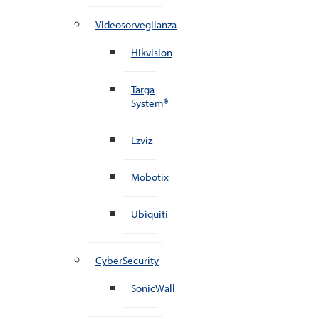
Videosorveglianza
Hikvision
Targa
System®
Ezviz
Mobotix
Ubiquiti
CyberSecurity
SonicWall