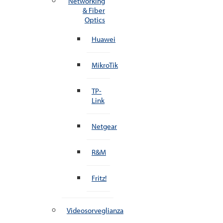
Networking
& Fiber
Optics
Huawei
MikroTik
TP-
Link
Netgear
R&M
Fritz!
Videosorveglianza