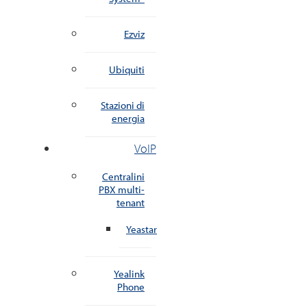
Ezviz
Ubiquiti
Stazioni di
energia
VoIP
Centralini
PBX multi-
tenant
Yeastar
Yealink
Phone