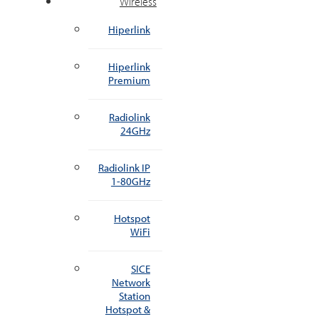
Wireless
Hiperlink
Hiperlink
Premium
Radiolink
24GHz
Radiolink IP
1-80GHz
Hotspot
WiFi
SICE
Network
Station
Hotspot &