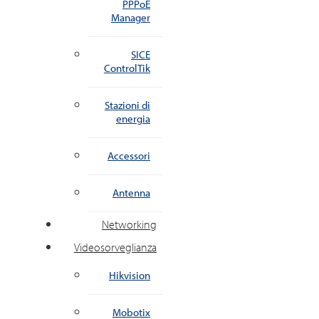
PPPoE
Manager
SICE
ControlTik
Stazioni di
energia
Accessori
Antenna
Networking
Videosorveglianza
Hikvision
Mobotix