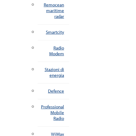
Remocean
maritime
radar
Smartcity
Radio
Modem
Stazioni di
energia
Defence
Professional
Mobile
Radio
WiMax