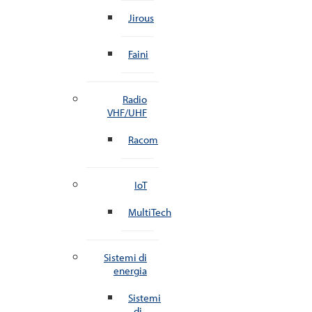
Jirous
Faini
Radio
VHF/UHF
Racom
IoT
MultiTech
Sistemi di
energia
Sistemi
di