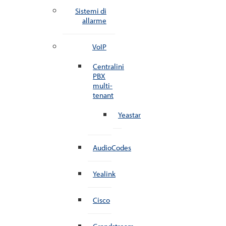
Sistemi di
allarme
VoIP
Centralini
PBX
multi-
tenant
Yeastar
AudioCodes
Yealink
Cisco