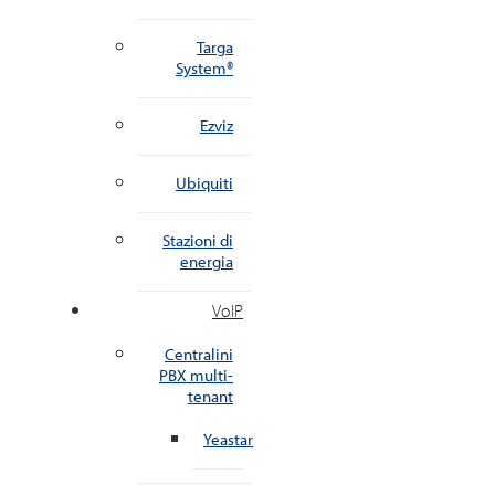
Targa
System®
Ezviz
Ubiquiti
Stazioni di
energia
VoIP
Centralini
PBX multi-
tenant
Yeastar