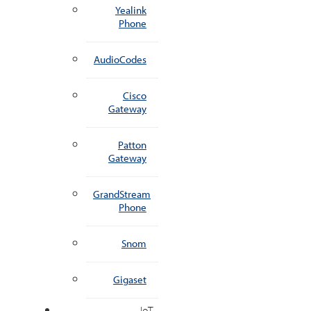
Yealink
Phone
AudioCodes
Cisco
Gateway
Patton
Gateway
GrandStream
Phone
Snom
Gigaset
IoT