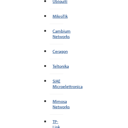
Ubiquiti
MikroTik
Cambium
Networks
Ceragon
Teltonika
SIAE
Microelettronica
Mimosa
Networks
TP-
Link