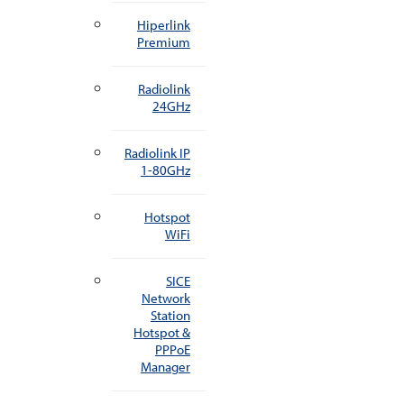
Hiperlink
Premium
Radiolink
24GHz
Radiolink IP
1-80GHz
Hotspot
WiFi
SICE
Network
Station
Hotspot &
PPPoE
Manager