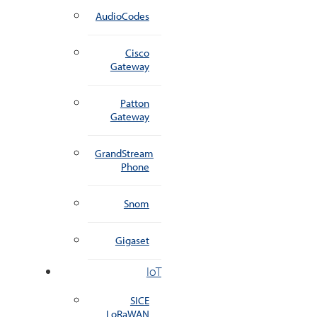
AudioCodes
Cisco
Gateway
Patton
Gateway
GrandStream
Phone
Snom
Gigaset
IoT
SICE
LoRaWAN