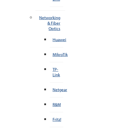
Networking
& Fiber
Optics
Huawei
MikroTik
TP-
Link
Netgear
R&M
Fritz!