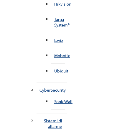
Hikvision
Targa
System®
Ezviz
Mobotix
Ubiquiti
CyberSecurity
SonicWall
Sistemi di
allarme