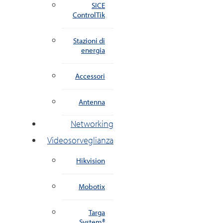
SICE
ControlTik
Stazioni di
energia
Accessori
Antenna
Networking
Videosorveglianza
Hikvision
Mobotix
Targa
System®