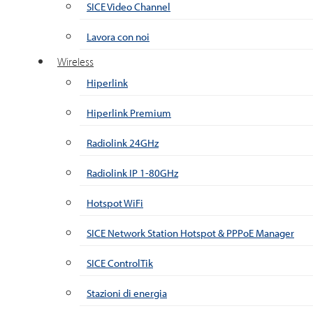
SICE Video Channel
Lavora con noi
Wireless
Hiperlink
Hiperlink Premium
Radiolink 24GHz
Radiolink IP 1-80GHz
Hotspot WiFi
SICE Network Station Hotspot & PPPoE Manager
SICE ControlTik
Stazioni di energia