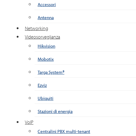
Accessori
Antenna
Networking
Videosorveglianza
Hikvision
Mobotix
Targa System®
Ezviz
Ubiquiti
Stazioni di energia
VoIP
Centralini PBX multi-tenant