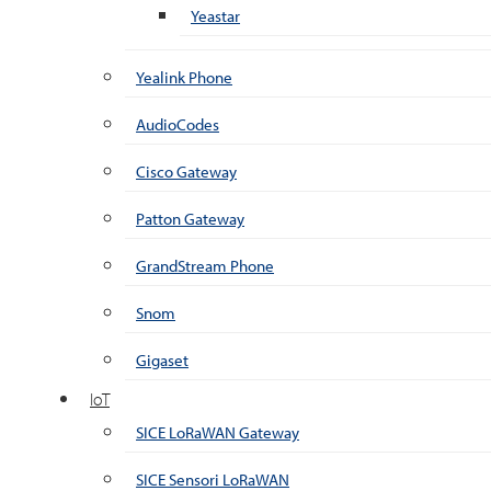
Yeastar
Yealink Phone
AudioCodes
Cisco Gateway
Patton Gateway
GrandStream Phone
Snom
Gigaset
IoT
SICE LoRaWAN Gateway
SICE Sensori LoRaWAN