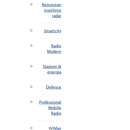
Remocean
maritime
radar
Smartcity
Radio
Modem
Stazioni di
energia
Defence
Professional
Mobile
Radio
WiMax