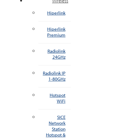
Wireless
Hiperlink
Hiperlink
Premium
Radiolink
24GHz
Radiolink IP
1-80GHz
Hotspot
WiFi
SICE
Network
Station
Hotspot &