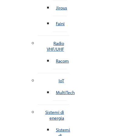
Jirous
Faini
Radio
VHF/UHF
Racom
IoT
MultiTech
Sistemi di
energia
Sistemi
di