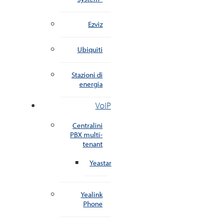
Ezviz
Ubiquiti
Stazioni di
energia
VoIP
Centralini
PBX multi-
tenant
Yeastar
Yealink
Phone