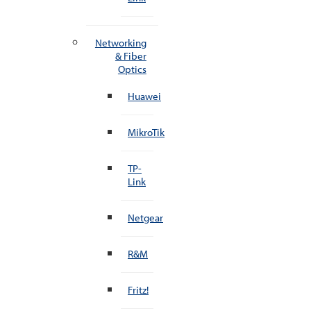
Networking
& Fiber
Optics
Huawei
MikroTik
TP-
Link
Netgear
R&M
Fritz!