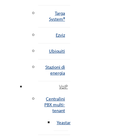
Targa
System®
Ezviz
Ubiquiti
Stazioni di
energia
VoIP
Centralini
PBX multi-
tenant
Yeastar