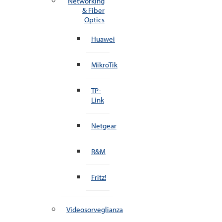
Networking
& Fiber
Optics
Huawei
MikroTik
TP-
Link
Netgear
R&M
Fritz!
Videosorveglianza