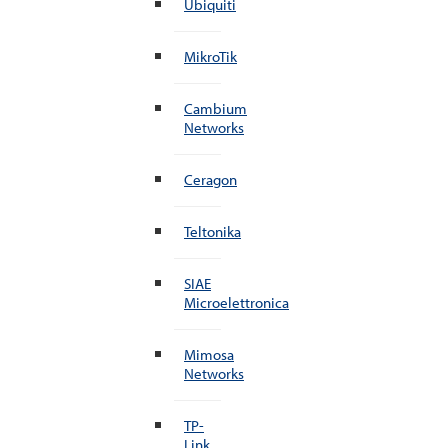
Ubiquiti
MikroTik
Cambium
Networks
Ceragon
Teltonika
SIAE
Microelettronica
Mimosa
Networks
TP-
Link