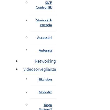
SICE
ControlTik
Stazioni di
energia
Accessori
Antenna
Networking
Videosorveglianza
Hikvision
Mobotix
Targa
System®