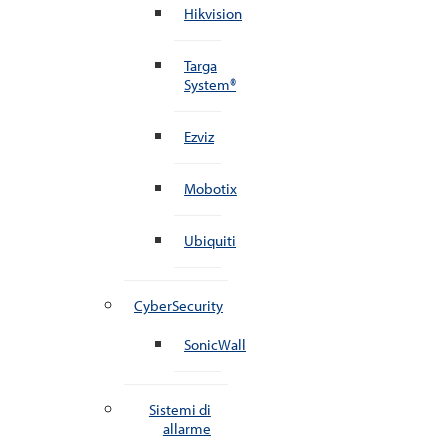
Hikvision
Targa
System®
Ezviz
Mobotix
Ubiquiti
CyberSecurity
SonicWall
Sistemi di
allarme