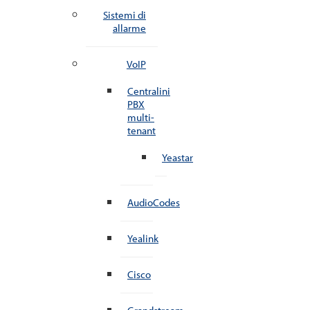
Sistemi di
allarme
VoIP
Centralini
PBX
multi-
tenant
Yeastar
AudioCodes
Yealink
Cisco