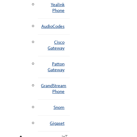
Yealink
Phone
AudioCodes
Cisco
Gateway
Patton
Gateway
GrandStream
Phone
Snom
Gigaset
IoT