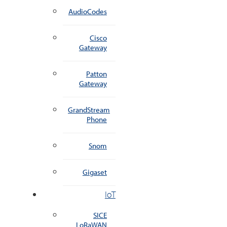
AudioCodes
Cisco
Gateway
Patton
Gateway
GrandStream
Phone
Snom
Gigaset
IoT
SICE
LoRaWAN