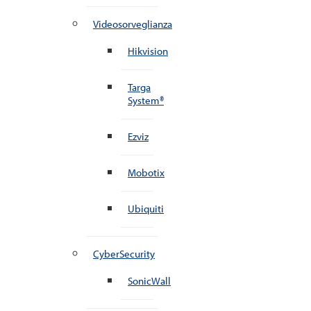
Videosorveglianza
Hikvision
Targa
System®
Ezviz
Mobotix
Ubiquiti
CyberSecurity
SonicWall