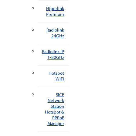
Hiperlink
Premium
Radiolink
24GHz
Radiolink IP
1-80GHz
Hotspot
WiFi
SICE
Network
Station
Hotspot &
PPPoE
Manager