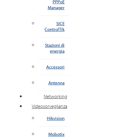
PPPoE
Manager
SICE
ControlTik
Stazioni di
energia
Accessori
Antenna
Networking
Videosorveglianza
Hikvision
Mobotix