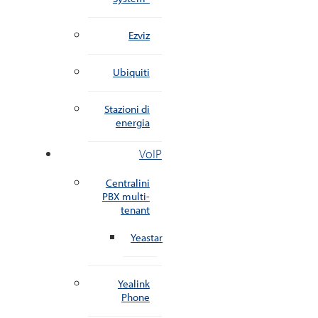
Ezviz
Ubiquiti
Stazioni di
energia
VoIP
Centralini
PBX multi-
tenant
Yeastar
Yealink
Phone