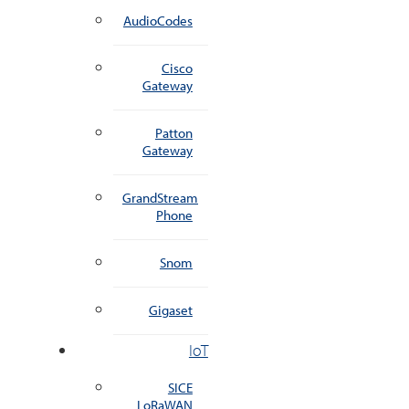
AudioCodes
Cisco
Gateway
Patton
Gateway
GrandStream
Phone
Snom
Gigaset
IoT
SICE
LoRaWAN