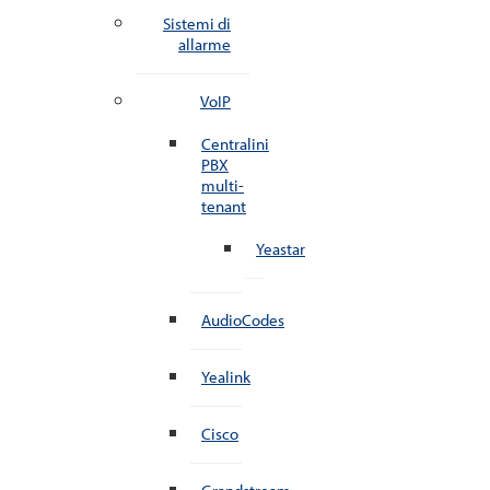
Sistemi di
allarme
VoIP
Centralini
PBX
multi-
tenant
Yeastar
AudioCodes
Yealink
Cisco