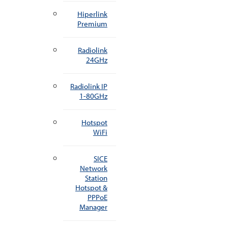
Hiperlink
Premium
Radiolink
24GHz
Radiolink IP
1-80GHz
Hotspot
WiFi
SICE
Network
Station
Hotspot &
PPPoE
Manager