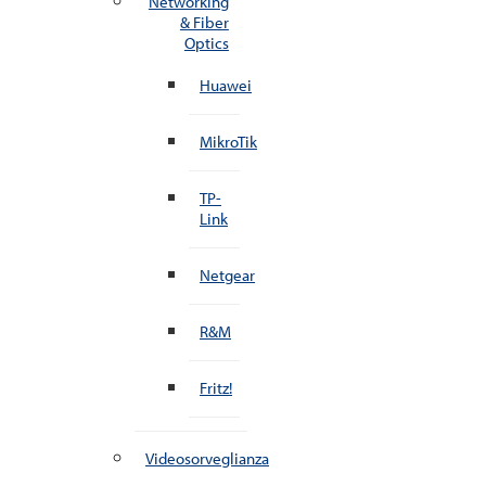
Networking
& Fiber
Optics
Huawei
MikroTik
TP-
Link
Netgear
R&M
Fritz!
Videosorveglianza