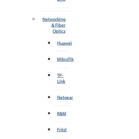
Networking
& Fiber
Optics
Huawei
MikroTik
TP-
Link
Netgear
R&M
Fritz!