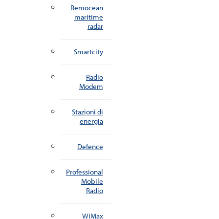
Remocean
maritime
radar
Smartcity
Radio
Modem
Stazioni di
energia
Defence
Professional
Mobile
Radio
WiMax