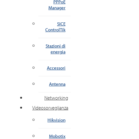
PPPoE
Manager
SICE
ControlTik
Stazioni di
energia
Accessori
Antenna
Networking
Videosorveglianza
Hikvision
Mobotix