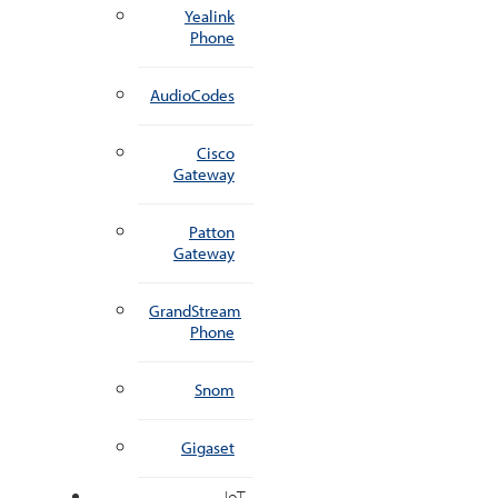
Yealink
Phone
AudioCodes
Cisco
Gateway
Patton
Gateway
GrandStream
Phone
Snom
Gigaset
IoT