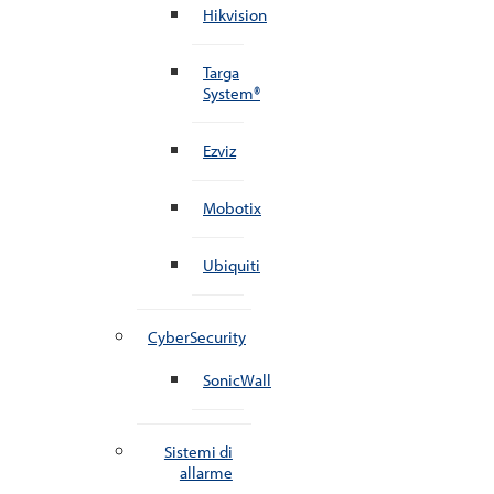
Hikvision
Targa
System®
Ezviz
Mobotix
Ubiquiti
CyberSecurity
SonicWall
Sistemi di
allarme