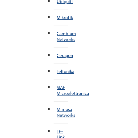
Ubiquiti
MikroTik
Cambium
Networks
Ceragon
Teltonika
SIAE
Microelettronica
Mimosa
Networks
TP-
Link