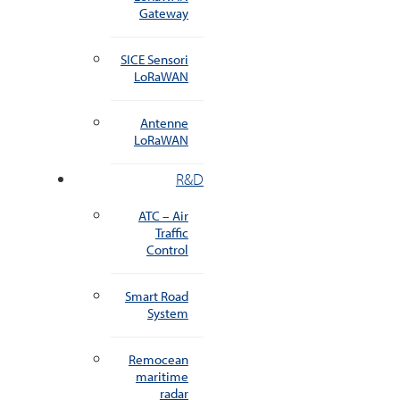
Gateway
SICE Sensori
LoRaWAN
Antenne
LoRaWAN
R&D
ATC – Air
Traffic
Control
Smart Road
System
Remocean
maritime
radar