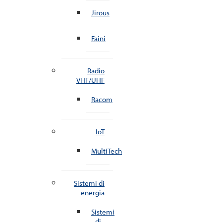
Jirous
Faini
Radio
VHF/UHF
Racom
IoT
MultiTech
Sistemi di
energia
Sistemi
di