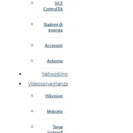
SICE
ControlTik
Stazioni di
energia
Accessori
Antenna
Networking
Videosorveglianza
Hikvision
Mobotix
Targa
System®