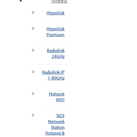
Wireless
Hiperlink
Hiperlink
Premium
Radiolink
24GHz
Radiolink IP
1-80GHz
Hotspot
WiFi
SICE
Network
Station
Hotspot &