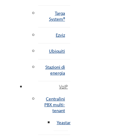
Targa
System®
Ezviz
Ubiquiti
Stazioni di
energia
VoIP
Centralini
PBX multi-
tenant
Yeastar