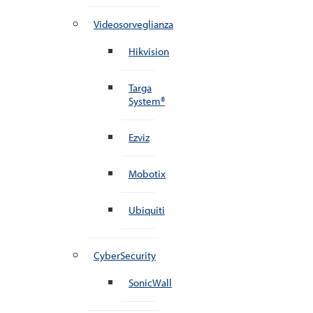
Videosorveglianza
Hikvision
Targa
System®
Ezviz
Mobotix
Ubiquiti
CyberSecurity
SonicWall