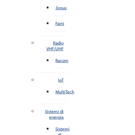
Jirous
Faini
Radio
VHF/UHF
Racom
IoT
MultiTech
Sistemi di
energia
Sistemi
di