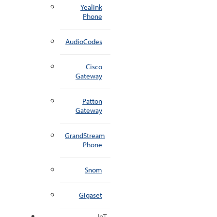
Yealink
Phone
AudioCodes
Cisco
Gateway
Patton
Gateway
GrandStream
Phone
Snom
Gigaset
IoT