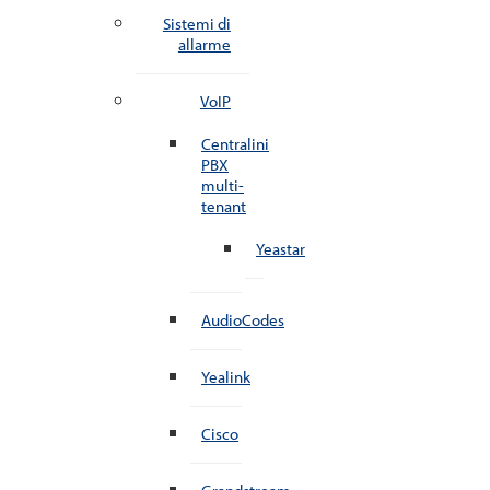
Sistemi di
allarme
VoIP
Centralini
PBX
multi-
tenant
Yeastar
AudioCodes
Yealink
Cisco