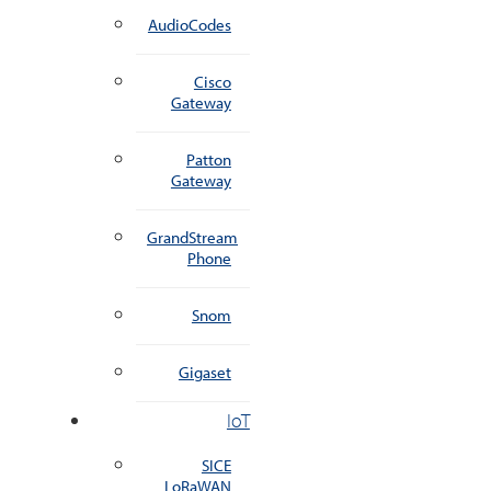
AudioCodes
Cisco
Gateway
Patton
Gateway
GrandStream
Phone
Snom
Gigaset
IoT
SICE
LoRaWAN