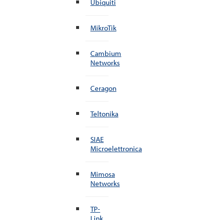
Ubiquiti
MikroTik
Cambium
Networks
Ceragon
Teltonika
SIAE
Microelettronica
Mimosa
Networks
TP-
Link