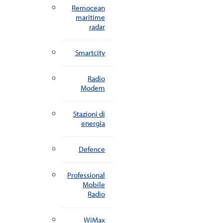
Remocean
maritime
radar
Smartcity
Radio
Modem
Stazioni di
energia
Defence
Professional
Mobile
Radio
WiMax