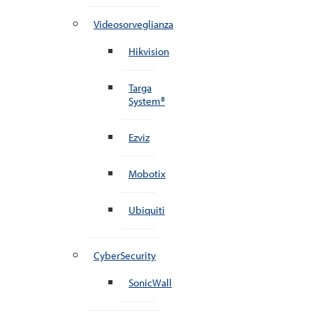
Videosorveglianza
Hikvision
Targa
System®
Ezviz
Mobotix
Ubiquiti
CyberSecurity
SonicWall