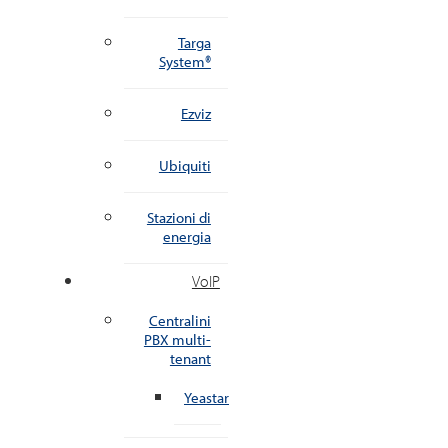
Targa
System®
Ezviz
Ubiquiti
Stazioni di
energia
VoIP
Centralini
PBX multi-
tenant
Yeastar