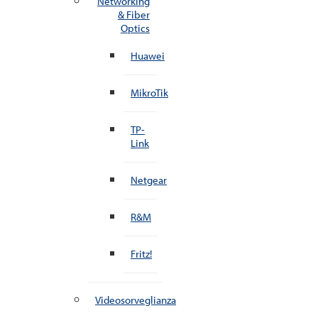
Networking
& Fiber
Optics
Huawei
MikroTik
TP-
Link
Netgear
R&M
Fritz!
Videosorveglianza