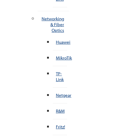
Networking
& Fiber
Optics
Huawei
MikroTik
TP-
Link
Netgear
R&M
Fritz!