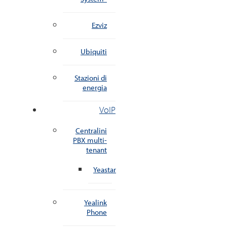
Ezviz
Ubiquiti
Stazioni di
energia
VoIP
Centralini
PBX multi-
tenant
Yeastar
Yealink
Phone