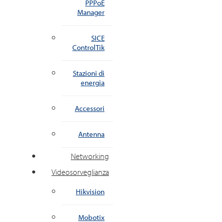
PPPoE
Manager
SICE
ControlTik
Stazioni di
energia
Accessori
Antenna
Networking
Videosorveglianza
Hikvision
Mobotix