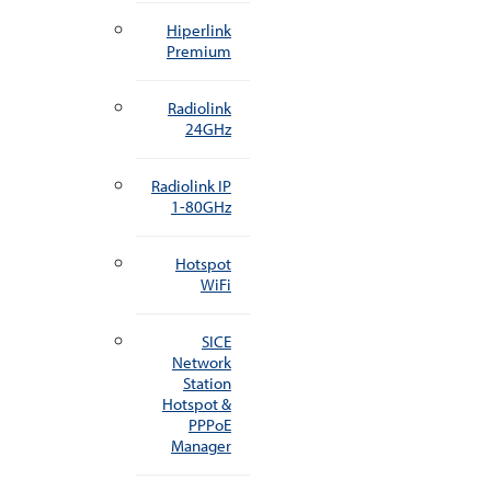
Hiperlink
Premium
Radiolink
24GHz
Radiolink IP
1-80GHz
Hotspot
WiFi
SICE
Network
Station
Hotspot &
PPPoE
Manager