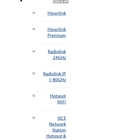
Wireless
Hiperlink
Hiperlink
Premium
Radiolink
24GHz
Radiolink IP
1-80GHz
Hotspot
WiFi
SICE
Network
Station
Hotspot &