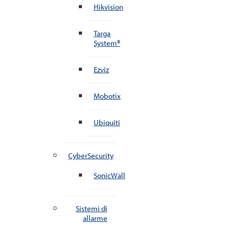
Hikvision
Targa
System®
Ezviz
Mobotix
Ubiquiti
CyberSecurity
SonicWall
Sistemi di
allarme