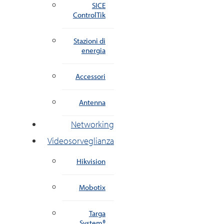
SICE
ControlTik
Stazioni di
energia
Accessori
Antenna
Networking
Videosorveglianza
Hikvision
Mobotix
Targa
System®