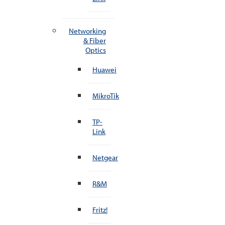
Networking
& Fiber
Optics
Huawei
MikroTik
TP-
Link
Netgear
R&M
Fritz!