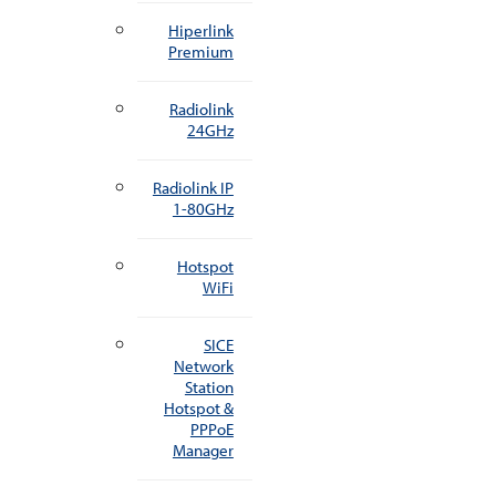
Hiperlink
Premium
Radiolink
24GHz
Radiolink IP
1-80GHz
Hotspot
WiFi
SICE
Network
Station
Hotspot &
PPPoE
Manager