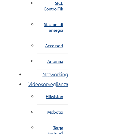
SICE
ControlTik
Stazioni di
energia
Accessori
Antenna
Networking
Videosorveglianza
Hikvision
Mobotix
Targa
System®