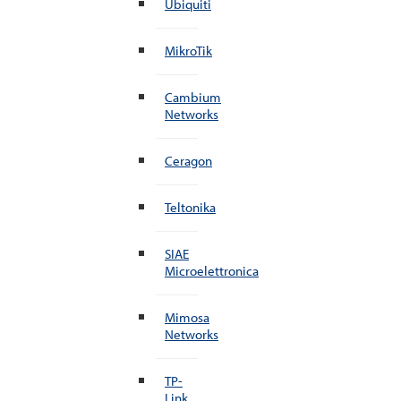
Ubiquiti
MikroTik
Cambium
Networks
Ceragon
Teltonika
SIAE
Microelettronica
Mimosa
Networks
TP-
Link