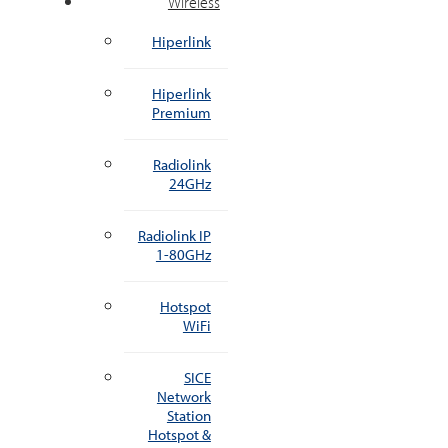
Wireless
Hiperlink
Hiperlink
Premium
Radiolink
24GHz
Radiolink IP
1-80GHz
Hotspot
WiFi
SICE
Network
Station
Hotspot &