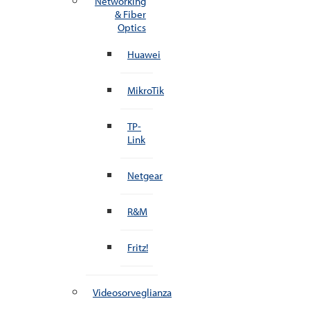
Networking
& Fiber
Optics
Huawei
MikroTik
TP-
Link
Netgear
R&M
Fritz!
Videosorveglianza