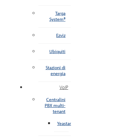
Targa
System®
Ezviz
Ubiquiti
Stazioni di
energia
VoIP
Centralini
PBX multi-
tenant
Yeastar