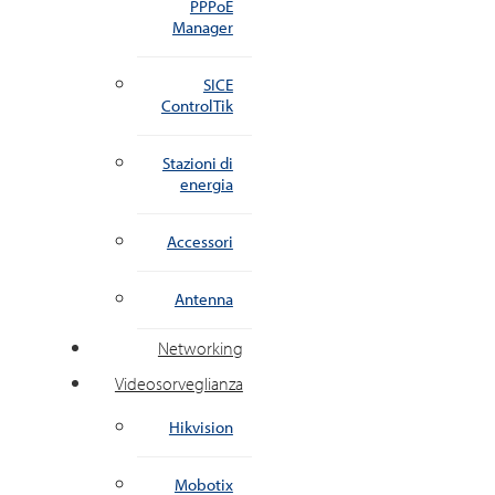
PPPoE
Manager
SICE
ControlTik
Stazioni di
energia
Accessori
Antenna
Networking
Videosorveglianza
Hikvision
Mobotix