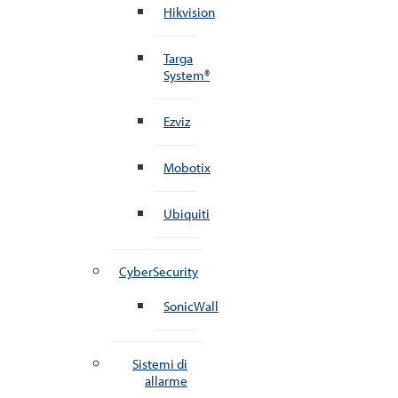
Hikvision
Targa
System®
Ezviz
Mobotix
Ubiquiti
CyberSecurity
SonicWall
Sistemi di
allarme