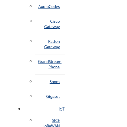
AudioCodes
Cisco
Gateway
Patton
Gateway
GrandStream
Phone
Snom
Gigaset
IoT
SICE
LoRaWAN