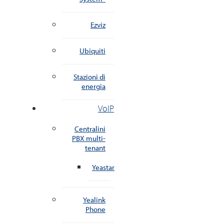
Ezviz
Ubiquiti
Stazioni di
energia
VoIP
Centralini
PBX multi-
tenant
Yeastar
Yealink
Phone