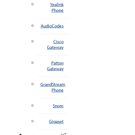
Yealink
Phone
AudioCodes
Cisco
Gateway
Patton
Gateway
GrandStream
Phone
Snom
Gigaset
IoT