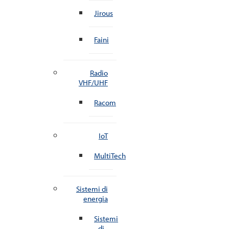
Jirous
Faini
Radio
VHF/UHF
Racom
IoT
MultiTech
Sistemi di
energia
Sistemi
di