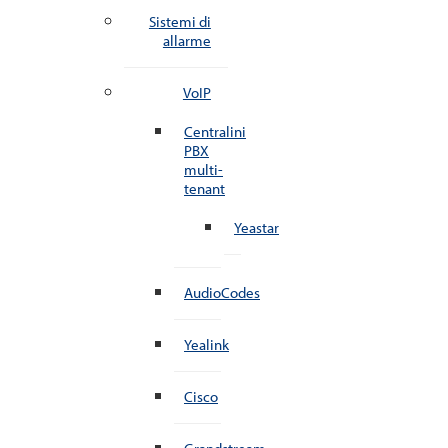
Sistemi di
allarme
VoIP
Centralini
PBX
multi-
tenant
Yeastar
AudioCodes
Yealink
Cisco