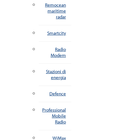
Remocean
maritime
radar
Smartcity
Radio
Modem
Stazioni di
energia
Defence
Professional
Mobile
Radio
WiMax