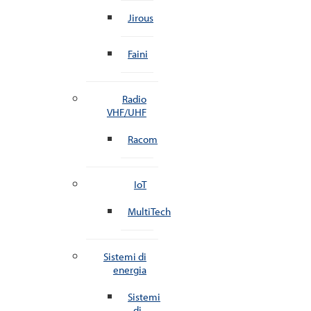
Jirous
Faini
Radio
VHF/UHF
Racom
IoT
MultiTech
Sistemi di
energia
Sistemi
di