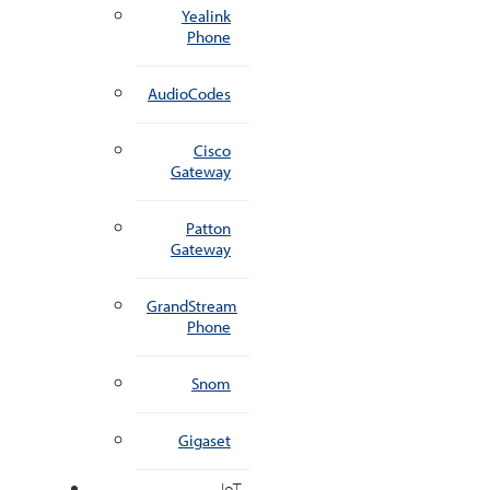
Yealink
Phone
AudioCodes
Cisco
Gateway
Patton
Gateway
GrandStream
Phone
Snom
Gigaset
IoT