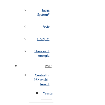
Targa
System®
Ezviz
Ubiquiti
Stazioni di
energia
VoIP
Centralini
PBX multi-
tenant
Yeastar