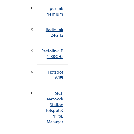
Hiperlink
Premium
Radiolink
24GHz
Radiolink IP
1-80GHz
Hotspot
WiFi
SICE
Network
Station
Hotspot &
PPPoE
Manager