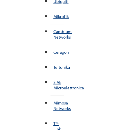
Ubiquiti
MikroTik
Cambium
Networks
Ceragon
Teltonika
SIAE
Microelettronica
Mimosa
Networks
TP-
Link