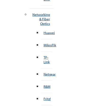
Networking
& Fiber
Optics
Huawei
MikroTik
TP-
Link
Netgear
R&M
Fritz!