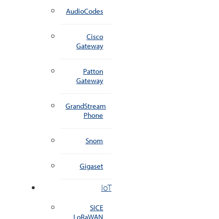
AudioCodes
Cisco
Gateway
Patton
Gateway
GrandStream
Phone
Snom
Gigaset
IoT
SICE
LoRaWAN