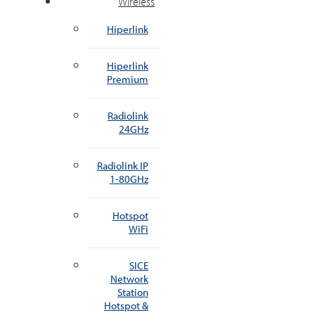
Wireless
Hiperlink
Hiperlink
Premium
Radiolink
24GHz
Radiolink IP
1-80GHz
Hotspot
WiFi
SICE
Network
Station
Hotspot &