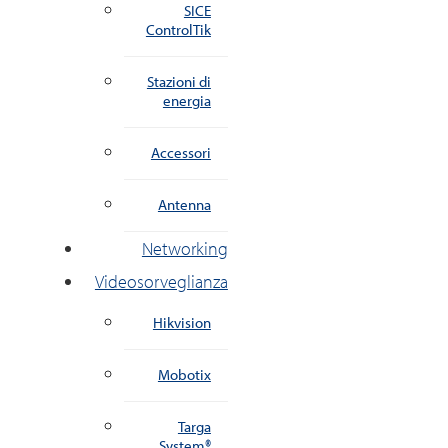
SICE
ControlTik
Stazioni di
energia
Accessori
Antenna
Networking
Videosorveglianza
Hikvision
Mobotix
Targa
System®