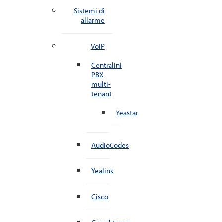
Sistemi di
allarme
VoIP
Centralini
PBX
multi-
tenant
Yeastar
AudioCodes
Yealink
Cisco