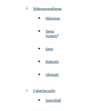
Videosorveglianza
Hikvision
Targa
System®
Ezviz
Mobotix
Ubiquiti
CyberSecurity
SonicWall