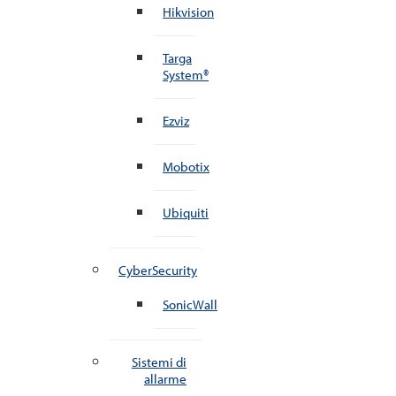
Hikvision
Targa
System®
Ezviz
Mobotix
Ubiquiti
CyberSecurity
SonicWall
Sistemi di
allarme