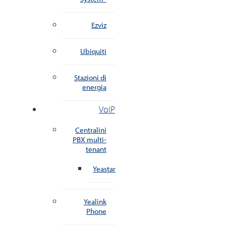
Ezviz
Ubiquiti
Stazioni di
energia
VoIP
Centralini
PBX multi-
tenant
Yeastar
Yealink
Phone