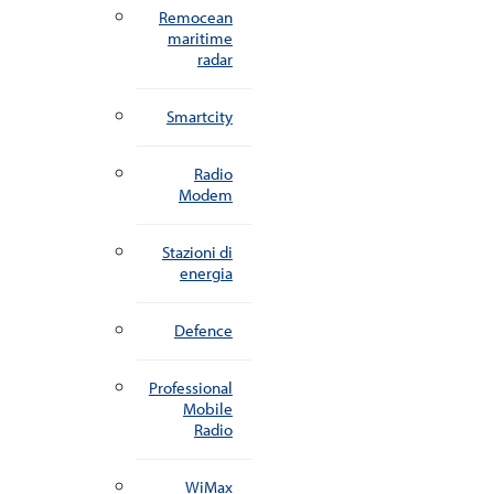
Remocean
maritime
radar
Smartcity
Radio
Modem
Stazioni di
energia
Defence
Professional
Mobile
Radio
WiMax