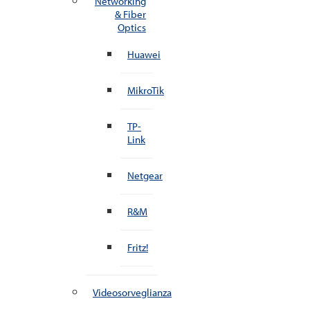
Networking
& Fiber
Optics
Huawei
MikroTik
TP-
Link
Netgear
R&M
Fritz!
Videosorveglianza