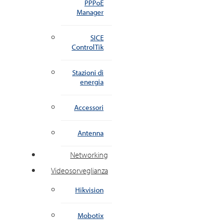
PPPoE
Manager
SICE
ControlTik
Stazioni di
energia
Accessori
Antenna
Networking
Videosorveglianza
Hikvision
Mobotix