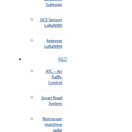
Gateway
SICE Sensori
LoRaWAN
Antenne
LoRaWAN
R&D
ATC – Air
Traffic
Control
Smart Road
System
Remocean
maritime
radar