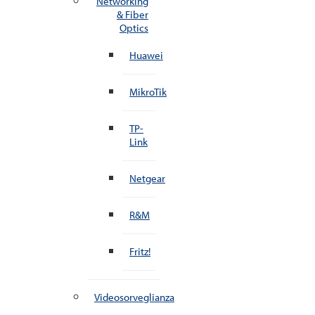
Networking
& Fiber
Optics
Huawei
MikroTik
TP-
Link
Netgear
R&M
Fritz!
Videosorveglianza