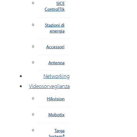
SICE
ControlTik
Stazioni di
energia
Accessori
Antenna
Networking
Videosorveglianza
Hikvision
Mobotix
Targa
System®