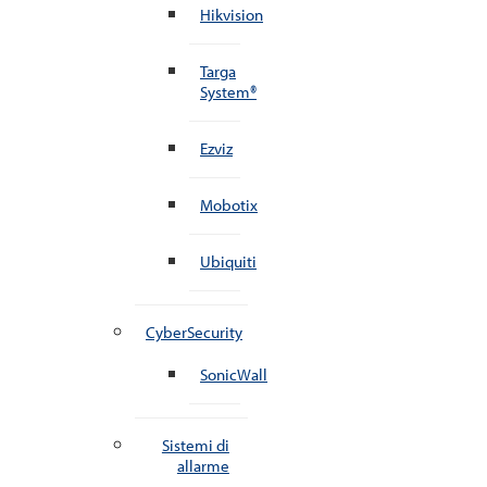
Hikvision
Targa
System®
Ezviz
Mobotix
Ubiquiti
CyberSecurity
SonicWall
Sistemi di
allarme