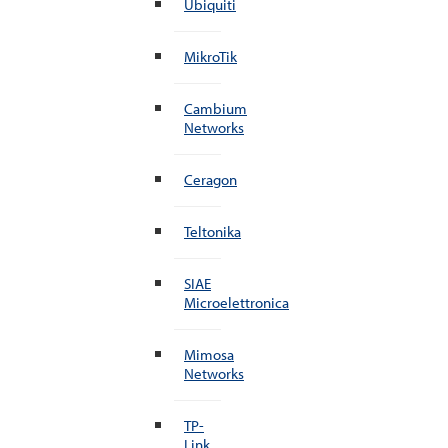
Ubiquiti
MikroTik
Cambium
Networks
Ceragon
Teltonika
SIAE
Microelettronica
Mimosa
Networks
TP-
Link