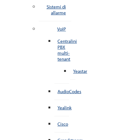
Sistemi di
allarme
VoIP
Centralini
PBX
multi-
tenant
Yeastar
AudioCodes
Yealink
Cisco