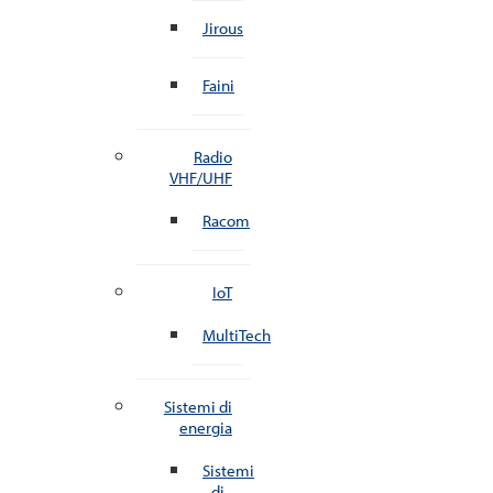
Jirous
Faini
Radio
VHF/UHF
Racom
IoT
MultiTech
Sistemi di
energia
Sistemi
di