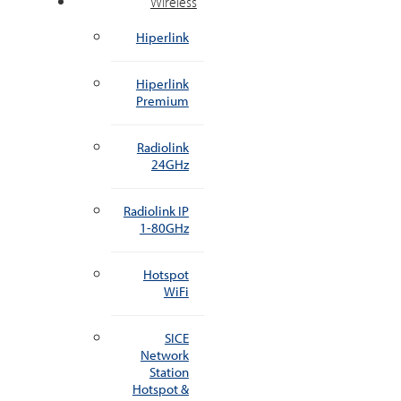
Wireless
Hiperlink
Hiperlink
Premium
Radiolink
24GHz
Radiolink IP
1-80GHz
Hotspot
WiFi
SICE
Network
Station
Hotspot &