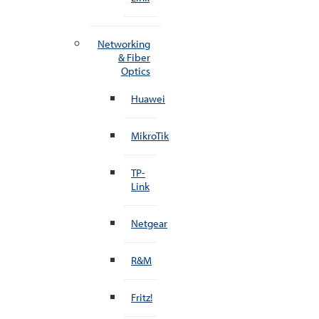
Networking
& Fiber
Optics
Huawei
MikroTik
TP-
Link
Netgear
R&M
Fritz!