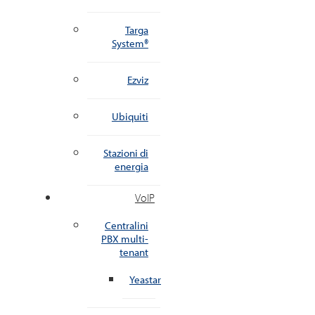
Targa
System®
Ezviz
Ubiquiti
Stazioni di
energia
VoIP
Centralini
PBX multi-
tenant
Yeastar