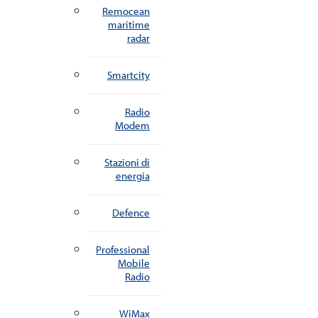
Remocean
maritime
radar
Smartcity
Radio
Modem
Stazioni di
energia
Defence
Professional
Mobile
Radio
WiMax