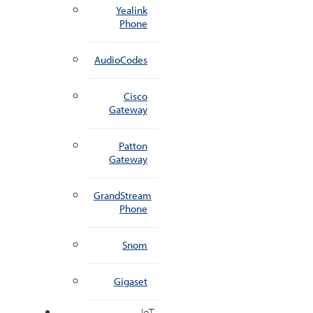
Yealink
Phone
AudioCodes
Cisco
Gateway
Patton
Gateway
GrandStream
Phone
Snom
Gigaset
IoT