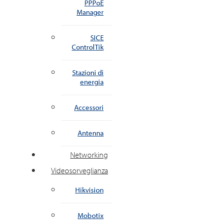
PPPoE
Manager
SICE
ControlTik
Stazioni di
energia
Accessori
Antenna
Networking
Videosorveglianza
Hikvision
Mobotix