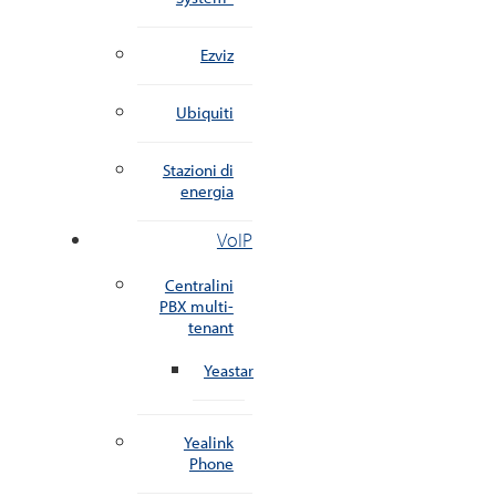
Ezviz
Ubiquiti
Stazioni di
energia
VoIP
Centralini
PBX multi-
tenant
Yeastar
Yealink
Phone