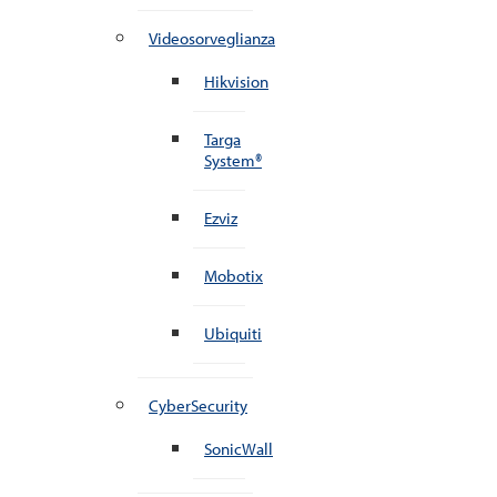
Videosorveglianza
Hikvision
Targa
System®
Ezviz
Mobotix
Ubiquiti
CyberSecurity
SonicWall