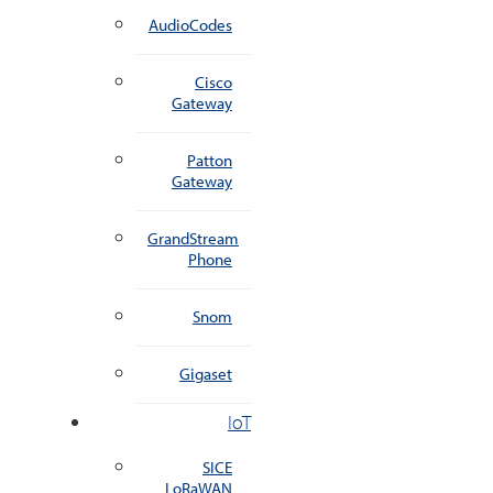
AudioCodes
Cisco
Gateway
Patton
Gateway
GrandStream
Phone
Snom
Gigaset
IoT
SICE
LoRaWAN