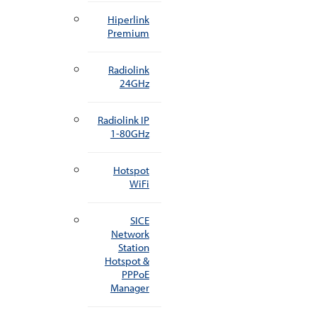
Hiperlink
Premium
Radiolink
24GHz
Radiolink IP
1-80GHz
Hotspot
WiFi
SICE
Network
Station
Hotspot &
PPPoE
Manager