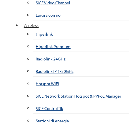
SICE Video Channel
Lavora con noi
Wireless
Hiperlink
Hiperlink Premium
Radiolink 24GHz
Radiolink IP 1-80GHz
Hotspot WiFi
SICE Network Station Hotspot & PPPoE Manager
SICE ControlTik
Stazioni di energia