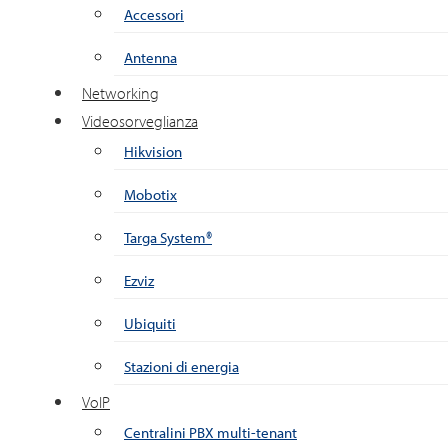
Accessori
Antenna
Networking
Videosorveglianza
Hikvision
Mobotix
Targa System®
Ezviz
Ubiquiti
Stazioni di energia
VoIP
Centralini PBX multi-tenant