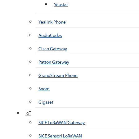
Yeastar
Yealink Phone
AudioCodes
Cisco Gateway
Patton Gateway
GrandStream Phone
Snom
Gigaset
IoT
SICE LoRaWAN Gateway
SICE Sensori LoRaWAN