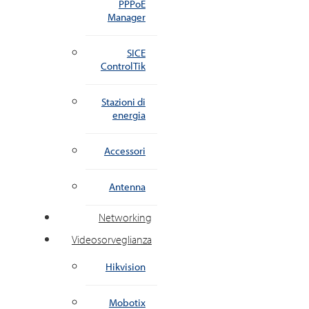
PPPoE
Manager
SICE
ControlTik
Stazioni di
energia
Accessori
Antenna
Networking
Videosorveglianza
Hikvision
Mobotix