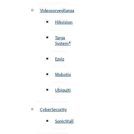
Videosorveglianza
Hikvision
Targa
System®
Ezviz
Mobotix
Ubiquiti
CyberSecurity
SonicWall