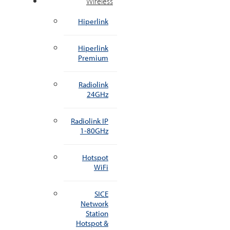
Wireless
Hiperlink
Hiperlink
Premium
Radiolink
24GHz
Radiolink IP
1-80GHz
Hotspot
WiFi
SICE
Network
Station
Hotspot &