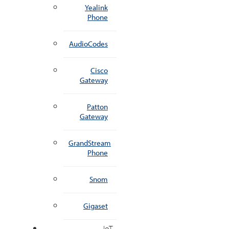
Yealink
Phone
AudioCodes
Cisco
Gateway
Patton
Gateway
GrandStream
Phone
Snom
Gigaset
IoT