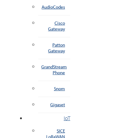
AudioCodes
Cisco
Gateway
Patton
Gateway
GrandStream
Phone
Snom
Gigaset
IoT
SICE
LoRaWAN