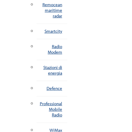
Remocean
maritime
radar
Smartcity
Radio
Modem
Stazioni di
energia
Defence
Professional
Mobile
Radio
WiMax