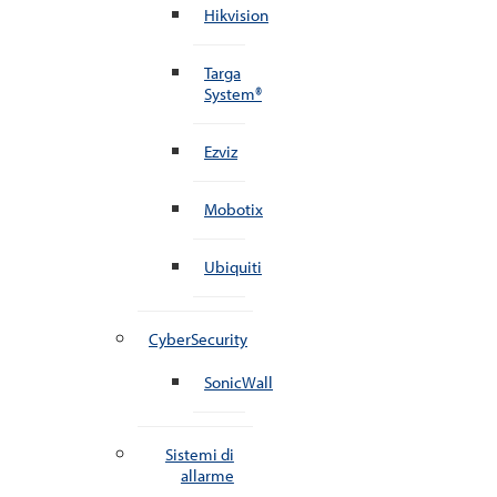
Hikvision
Targa
System®
Ezviz
Mobotix
Ubiquiti
CyberSecurity
SonicWall
Sistemi di
allarme