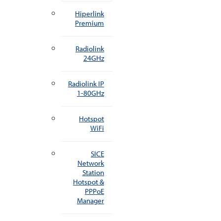
Hiperlink
Premium
Radiolink
24GHz
Radiolink IP
1-80GHz
Hotspot
WiFi
SICE
Network
Station
Hotspot &
PPPoE
Manager