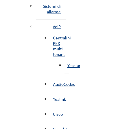
Sistemi di
allarme
VoIP
Centralini
PBX
multi-
tenant
Yeastar
AudioCodes
Yealink
Cisco