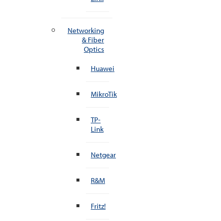
Networking
& Fiber
Optics
Huawei
MikroTik
TP-
Link
Netgear
R&M
Fritz!