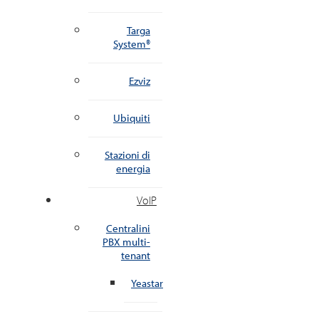
Targa
System®
Ezviz
Ubiquiti
Stazioni di
energia
VoIP
Centralini
PBX multi-
tenant
Yeastar