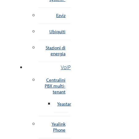
Ezviz
Ubiquiti
Stazioni di
energia
VoIP
Centralini
PBX multi-
tenant
Yeastar
Yealink
Phone