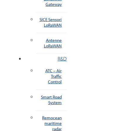
Gateway
SICE Sensori
LoRaWAN
Antenne
LoRaWAN
R&D
ATC – Air
Traffic
Control
Smart Road
System
Remocean
maritime
radar