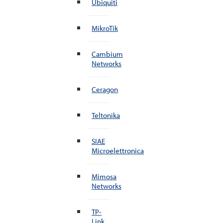
Ubiquiti
MikroTik
Cambium
Networks
Ceragon
Teltonika
SIAE
Microelettronica
Mimosa
Networks
TP-
Link