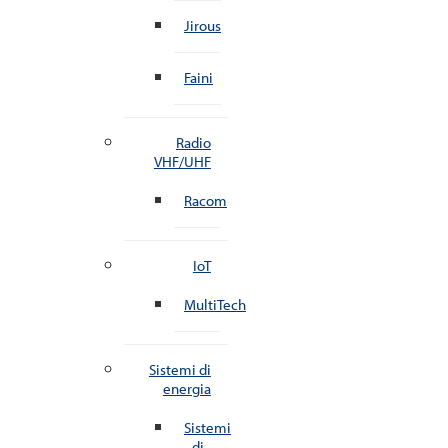
Jirous
Faini
Radio
VHF/UHF
Racom
IoT
MultiTech
Sistemi di
energia
Sistemi
di