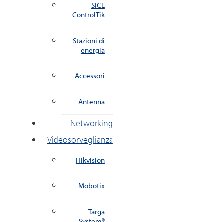
SICE
ControlTik
Stazioni di
energia
Accessori
Antenna
Networking
Videosorveglianza
Hikvision
Mobotix
Targa
System®