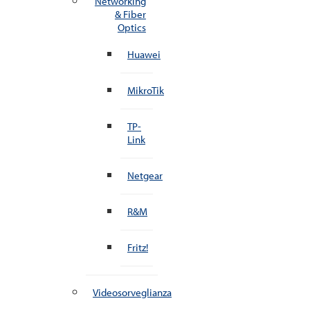
Networking
& Fiber
Optics
Huawei
MikroTik
TP-
Link
Netgear
R&M
Fritz!
Videosorveglianza