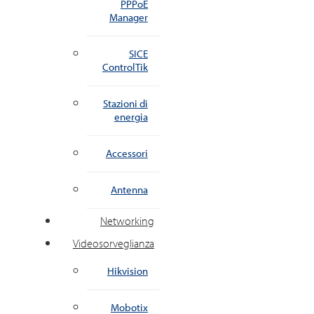
PPPoE
Manager
SICE
ControlTik
Stazioni di
energia
Accessori
Antenna
Networking
Videosorveglianza
Hikvision
Mobotix