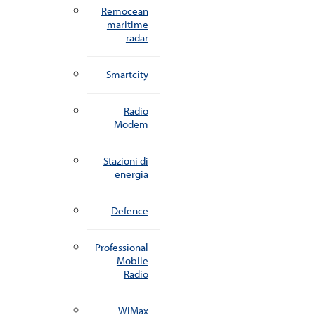
Remocean
maritime
radar
Smartcity
Radio
Modem
Stazioni di
energia
Defence
Professional
Mobile
Radio
WiMax