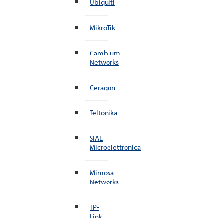
Ubiquiti
MikroTik
Cambium
Networks
Ceragon
Teltonika
SIAE
Microelettronica
Mimosa
Networks
TP-
Link