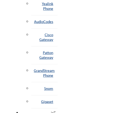
Yealink
Phone
AudioCodes
Cisco
Gateway
Patton
Gateway
GrandStream
Phone
Snom
Gigaset
IoT