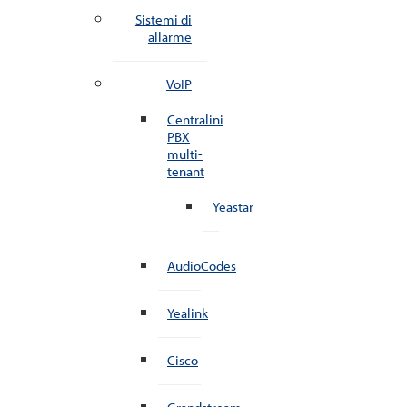
Sistemi di
allarme
VoIP
Centralini
PBX
multi-
tenant
Yeastar
AudioCodes
Yealink
Cisco