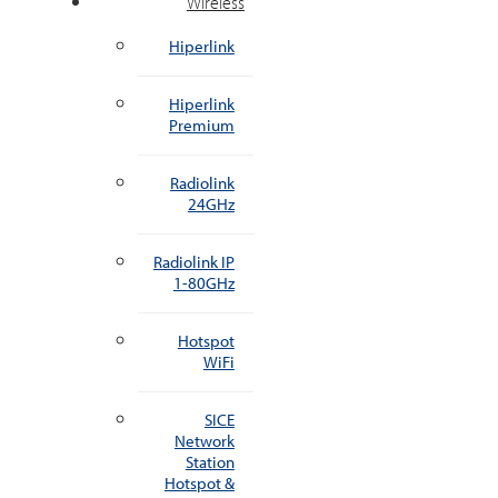
Wireless
Hiperlink
Hiperlink
Premium
Radiolink
24GHz
Radiolink IP
1-80GHz
Hotspot
WiFi
SICE
Network
Station
Hotspot &