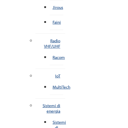
Jirous
Faini
Radio
VHF/UHF
Racom
IoT
MultiTech
Sistemi di
energia
Sistemi
di