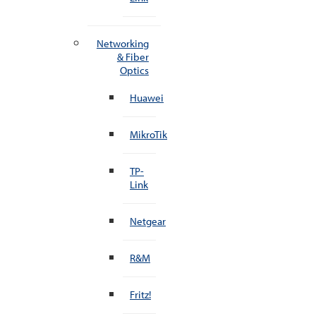
Networking
& Fiber
Optics
Huawei
MikroTik
TP-
Link
Netgear
R&M
Fritz!