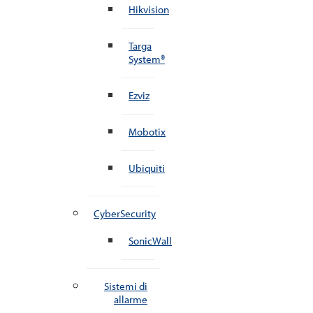
Hikvision
Targa
System®
Ezviz
Mobotix
Ubiquiti
CyberSecurity
SonicWall
Sistemi di
allarme