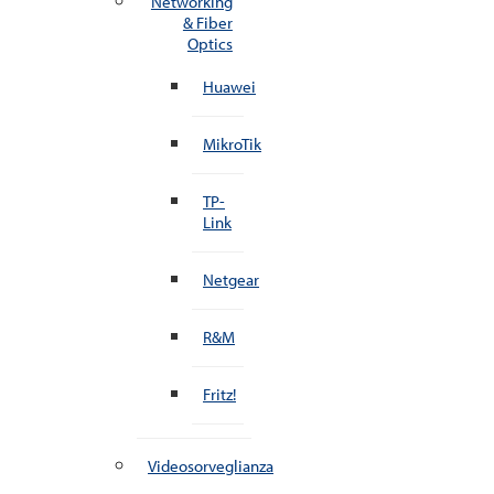
Networking
& Fiber
Optics
Huawei
MikroTik
TP-
Link
Netgear
R&M
Fritz!
Videosorveglianza