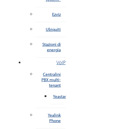
Ezviz
Ubiquiti
Stazioni di
energia
VoIP
Centralini
PBX multi-
tenant
Yeastar
Yealink
Phone