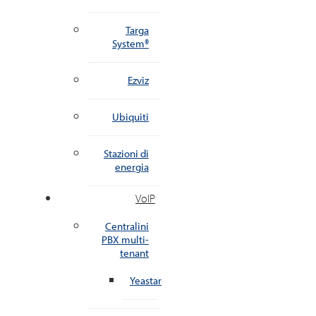
Targa
System®
Ezviz
Ubiquiti
Stazioni di
energia
VoIP
Centralini
PBX multi-
tenant
Yeastar