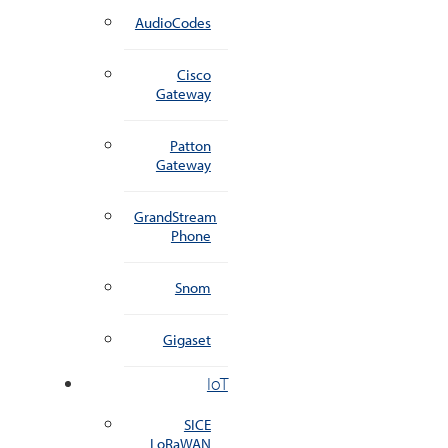
AudioCodes
Cisco
Gateway
Patton
Gateway
GrandStream
Phone
Snom
Gigaset
IoT
SICE
LoRaWAN