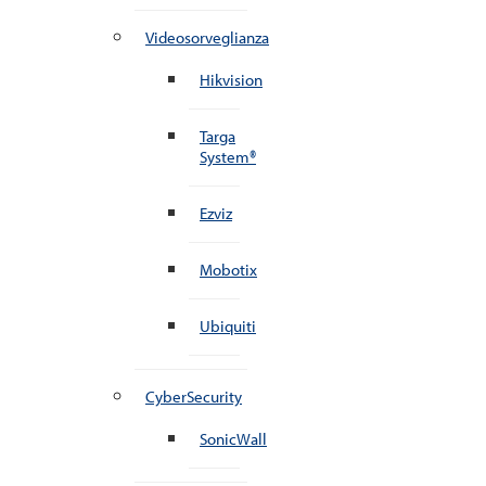
Videosorveglianza
Hikvision
Targa
System®
Ezviz
Mobotix
Ubiquiti
CyberSecurity
SonicWall