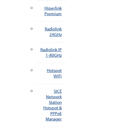
Hiperlink
Premium
Radiolink
24GHz
Radiolink IP
1-80GHz
Hotspot
WiFi
SICE
Network
Station
Hotspot &
PPPoE
Manager