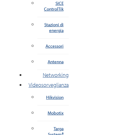
SICE
ControlTik
Stazioni di
energia
Accessori
Antenna
Networking
Videosorveglianza
Hikvision
Mobotix
Targa
System®