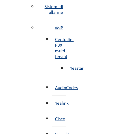
Sistemi di
allarme
VoIP
Centralini
PBX
multi-
tenant
Yeastar
AudioCodes
Yealink
Cisco