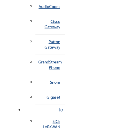
AudioCodes
Cisco
Gateway
Patton
Gateway
GrandStream
Phone
Snom
Gigaset
IoT
SICE
LoRaWAN