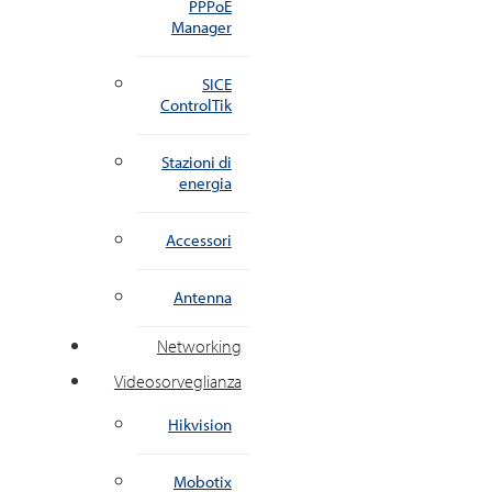
PPPoE
Manager
SICE
ControlTik
Stazioni di
energia
Accessori
Antenna
Networking
Videosorveglianza
Hikvision
Mobotix