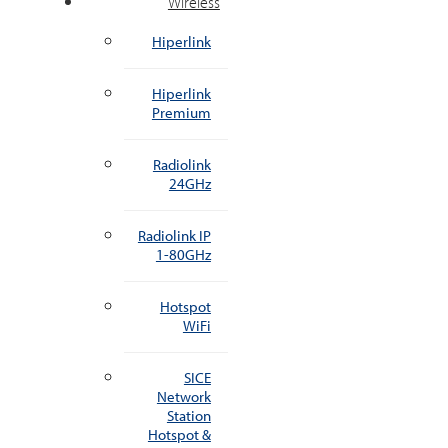
Wireless
Hiperlink
Hiperlink
Premium
Radiolink
24GHz
Radiolink IP
1-80GHz
Hotspot
WiFi
SICE
Network
Station
Hotspot &