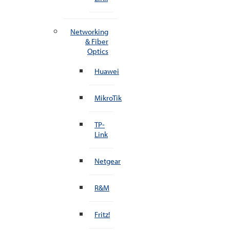
Networking
& Fiber
Optics
Huawei
MikroTik
TP-
Link
Netgear
R&M
Fritz!