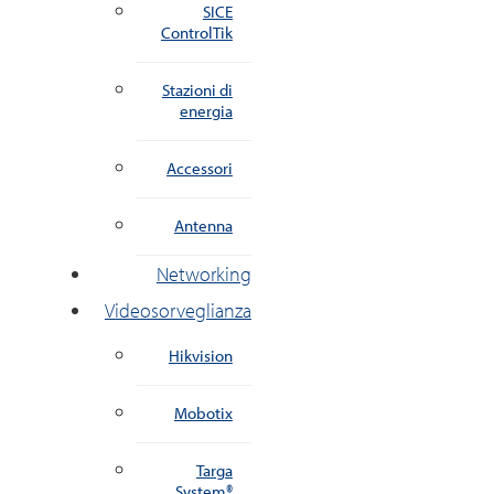
SICE
ControlTik
Stazioni di
energia
Accessori
Antenna
Networking
Videosorveglianza
Hikvision
Mobotix
Targa
System®