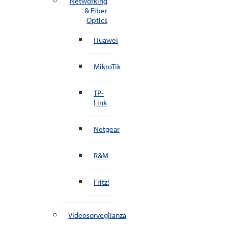
Networking
& Fiber
Optics
Huawei
MikroTik
TP-
Link
Netgear
R&M
Fritz!
Videosorveglianza