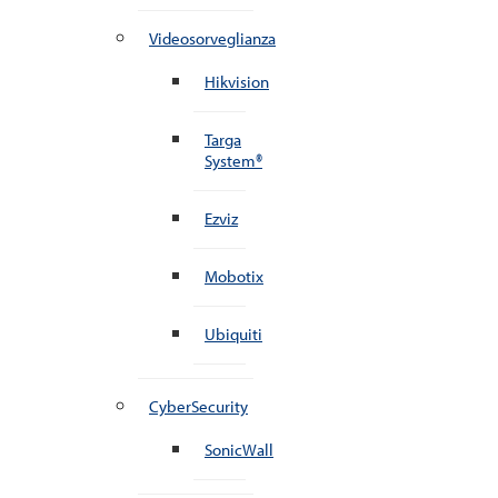
Videosorveglianza
Hikvision
Targa
System®
Ezviz
Mobotix
Ubiquiti
CyberSecurity
SonicWall