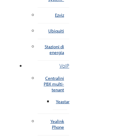
Ezviz
Ubiquiti
Stazioni di
energia
VoIP
Centralini
PBX multi-
tenant
Yeastar
Yealink
Phone