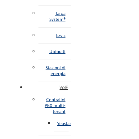
Targa
System®
Ezviz
Ubiquiti
Stazioni di
energia
VoIP
Centralini
PBX multi-
tenant
Yeastar