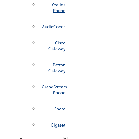
Yealink
Phone
AudioCodes
Cisco
Gateway
Patton
Gateway
GrandStream
Phone
Snom
Gigaset
IoT