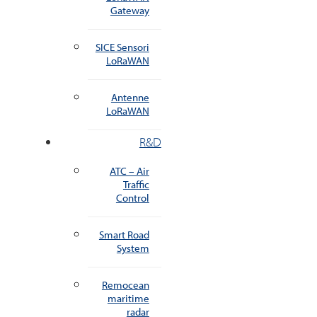
Gateway
SICE Sensori
LoRaWAN
Antenne
LoRaWAN
R&D
ATC – Air
Traffic
Control
Smart Road
System
Remocean
maritime
radar