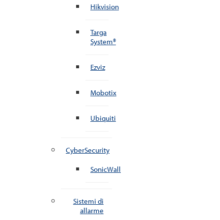
Hikvision
Targa
System®
Ezviz
Mobotix
Ubiquiti
CyberSecurity
SonicWall
Sistemi di
allarme