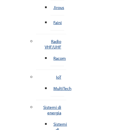
Jirous
Faini
Radio
VHF/UHF
Racom
IoT
MultiTech
Sistemi di
energia
Sistemi
di