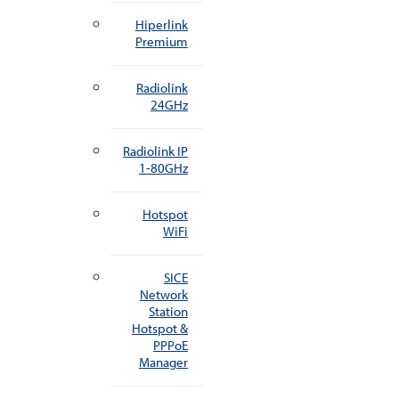
Hiperlink
Premium
Radiolink
24GHz
Radiolink IP
1-80GHz
Hotspot
WiFi
SICE
Network
Station
Hotspot &
PPPoE
Manager