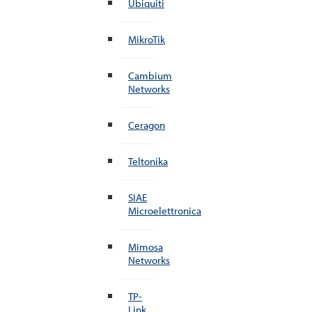
Ubiquiti
MikroTik
Cambium
Networks
Ceragon
Teltonika
SIAE
Microelettronica
Mimosa
Networks
TP-
Link