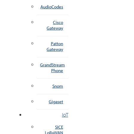
AudioCodes
Cisco
Gateway
Patton
Gateway
GrandStream
Phone
Snom
Gigaset
IoT
SICE
LoRaWAN