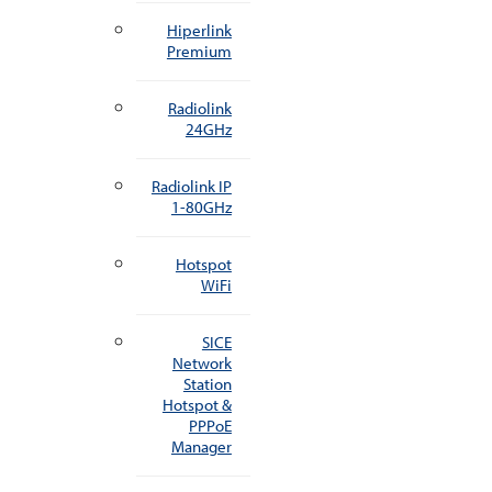
Hiperlink
Premium
Radiolink
24GHz
Radiolink IP
1-80GHz
Hotspot
WiFi
SICE
Network
Station
Hotspot &
PPPoE
Manager