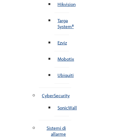
Hikvision
Targa
System®
Ezviz
Mobotix
Ubiquiti
CyberSecurity
SonicWall
Sistemi di
allarme