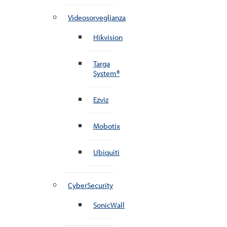
Videosorveglianza
Hikvision
Targa
System®
Ezviz
Mobotix
Ubiquiti
CyberSecurity
SonicWall