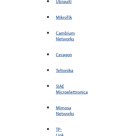
Ubiquiti
MikroTik
Cambium
Networks
Ceragon
Teltonika
SIAE
Microelettronica
Mimosa
Networks
TP-
Link