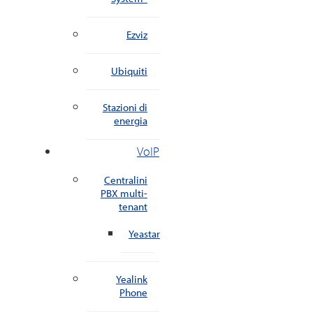
Ezviz
Ubiquiti
Stazioni di
energia
VoIP
Centralini
PBX multi-
tenant
Yeastar
Yealink
Phone