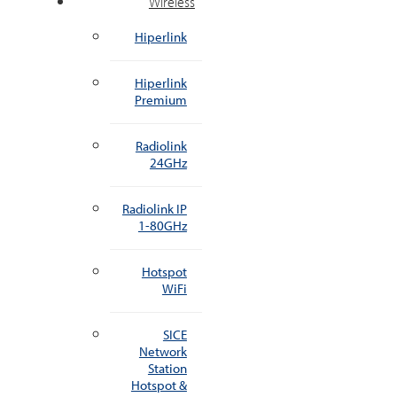
Wireless
Hiperlink
Hiperlink
Premium
Radiolink
24GHz
Radiolink IP
1-80GHz
Hotspot
WiFi
SICE
Network
Station
Hotspot &