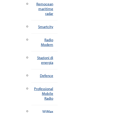
Remocean
maritime
radar
Smartcity
Radio
Modem
Stazioni di
energia
Defence
Professional
Mobile
Radio
WiMax