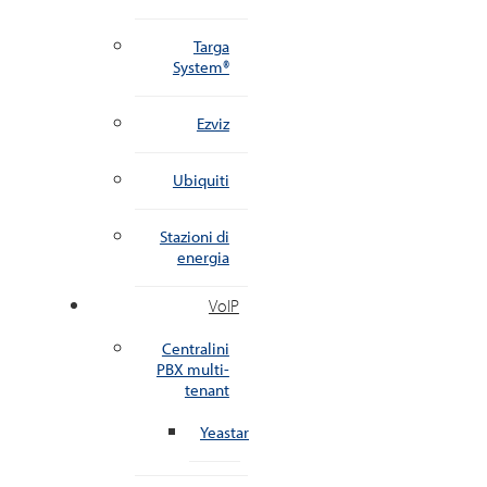
Targa
System®
Ezviz
Ubiquiti
Stazioni di
energia
VoIP
Centralini
PBX multi-
tenant
Yeastar