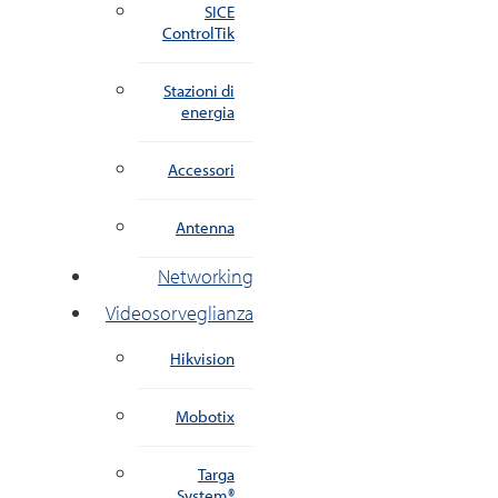
SICE
ControlTik
Stazioni di
energia
Accessori
Antenna
Networking
Videosorveglianza
Hikvision
Mobotix
Targa
System®