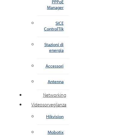
PPPoE
Manager
SICE
ControlTik
Stazioni di
energia
Accessori
Antenna
Networking
Videosorveglianza
Hikvision
Mobotix