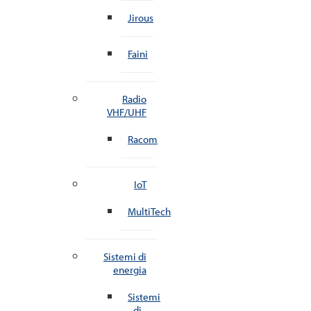
Jirous
Faini
Radio
VHF/UHF
Racom
IoT
MultiTech
Sistemi di
energia
Sistemi
di