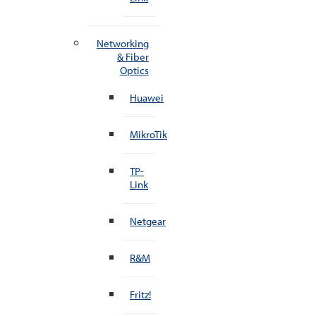
Networking
& Fiber
Optics
Huawei
MikroTik
TP-
Link
Netgear
R&M
Fritz!