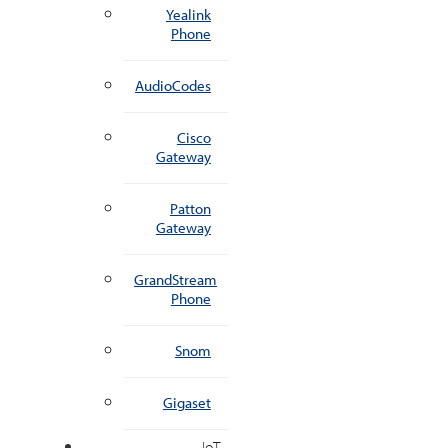
Yealink
Phone
AudioCodes
Cisco
Gateway
Patton
Gateway
GrandStream
Phone
Snom
Gigaset
IoT