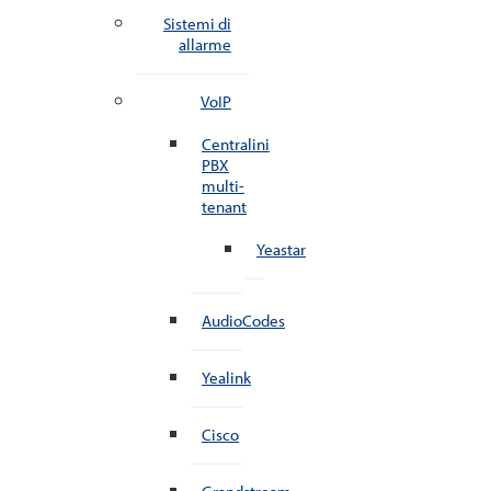
Sistemi di
allarme
VoIP
Centralini
PBX
multi-
tenant
Yeastar
AudioCodes
Yealink
Cisco