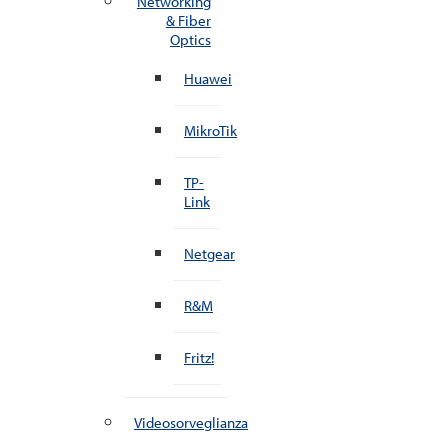
Networking
& Fiber
Optics
Huawei
MikroTik
TP-
Link
Netgear
R&M
Fritz!
Videosorveglianza