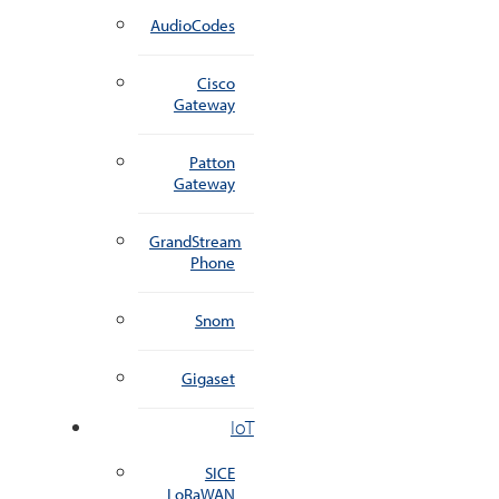
AudioCodes
Cisco
Gateway
Patton
Gateway
GrandStream
Phone
Snom
Gigaset
IoT
SICE
LoRaWAN