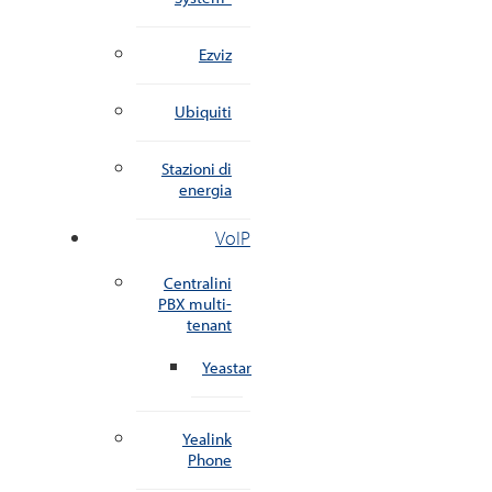
Ezviz
Ubiquiti
Stazioni di
energia
VoIP
Centralini
PBX multi-
tenant
Yeastar
Yealink
Phone