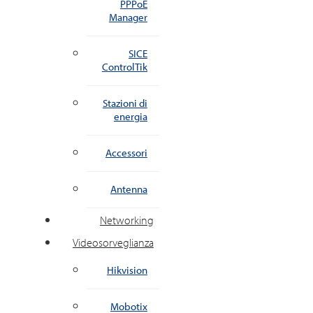
PPPoE
Manager
SICE
ControlTik
Stazioni di
energia
Accessori
Antenna
Networking
Videosorveglianza
Hikvision
Mobotix