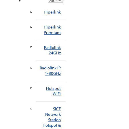
Wireless
Hiperlink
Hiperlink
Premium
Radiolink
24GHz
Radiolink IP
1-80GHz
Hotspot
WiFi
SICE
Network
Station
Hotspot &