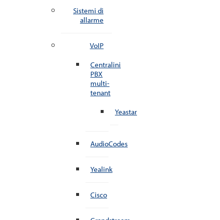
Sistemi di
allarme
VoIP
Centralini
PBX
multi-
tenant
Yeastar
AudioCodes
Yealink
Cisco