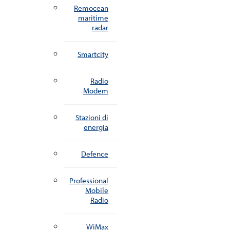
Remocean
maritime
radar
Smartcity
Radio
Modem
Stazioni di
energia
Defence
Professional
Mobile
Radio
WiMax