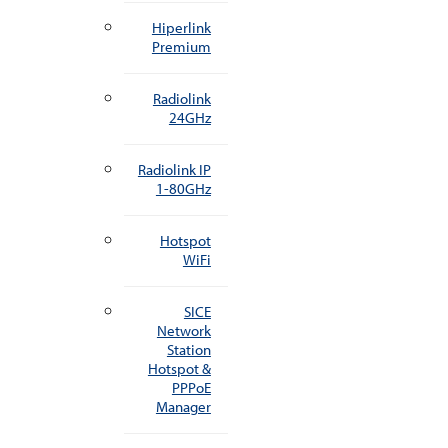
Hiperlink
Premium
Radiolink
24GHz
Radiolink IP
1-80GHz
Hotspot
WiFi
SICE
Network
Station
Hotspot &
PPPoE
Manager