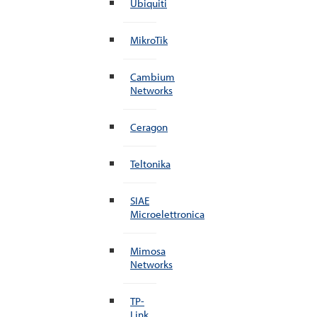
Ubiquiti
MikroTik
Cambium
Networks
Ceragon
Teltonika
SIAE
Microelettronica
Mimosa
Networks
TP-
Link