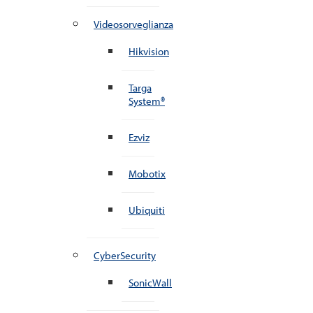
Videosorveglianza
Hikvision
Targa
System®
Ezviz
Mobotix
Ubiquiti
CyberSecurity
SonicWall