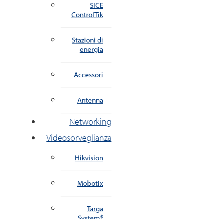
SICE
ControlTik
Stazioni di
energia
Accessori
Antenna
Networking
Videosorveglianza
Hikvision
Mobotix
Targa
System®