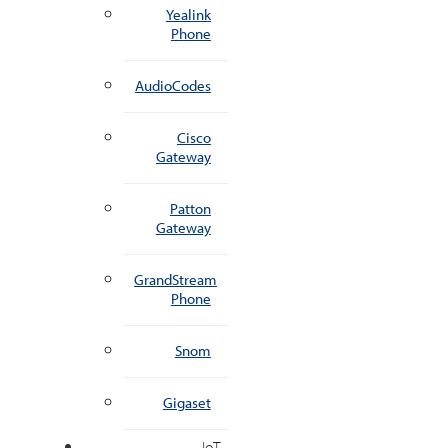
Yealink
Phone
AudioCodes
Cisco
Gateway
Patton
Gateway
GrandStream
Phone
Snom
Gigaset
IoT