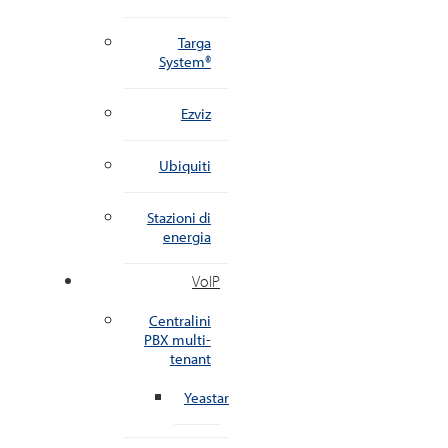
Targa
System®
Ezviz
Ubiquiti
Stazioni di
energia
VoIP
Centralini
PBX multi-
tenant
Yeastar