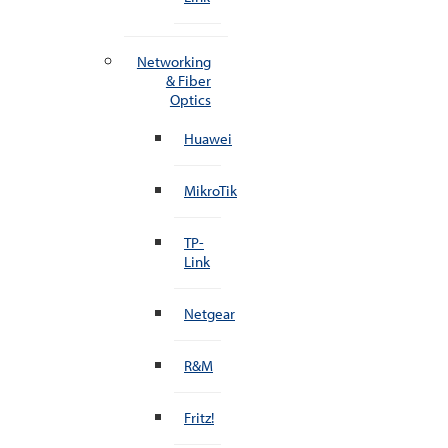
Networking
& Fiber
Optics
Huawei
MikroTik
TP-
Link
Netgear
R&M
Fritz!