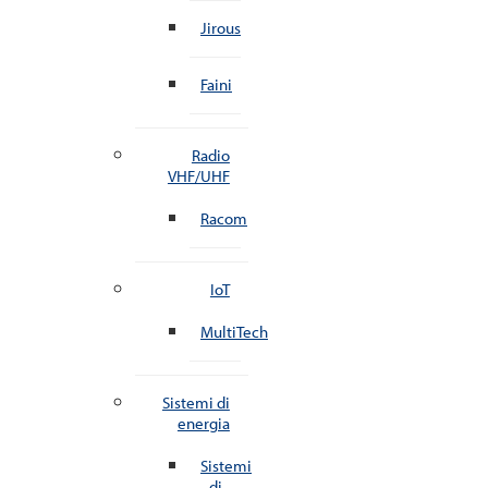
Jirous
Faini
Radio
VHF/UHF
Racom
IoT
MultiTech
Sistemi di
energia
Sistemi
di