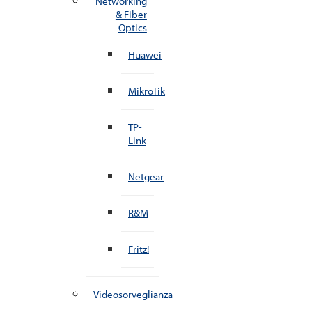
Networking
& Fiber
Optics
Huawei
MikroTik
TP-
Link
Netgear
R&M
Fritz!
Videosorveglianza