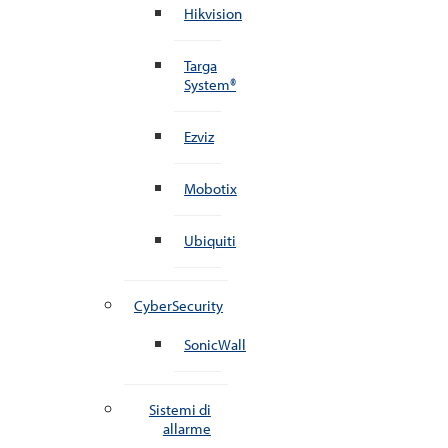
Hikvision
Targa
System®
Ezviz
Mobotix
Ubiquiti
CyberSecurity
SonicWall
Sistemi di
allarme