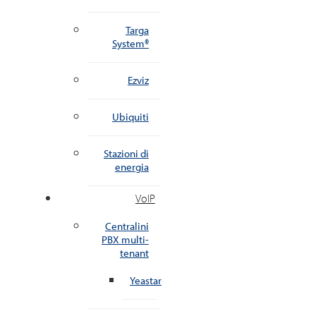
Targa
System®
Ezviz
Ubiquiti
Stazioni di
energia
VoIP
Centralini
PBX multi-
tenant
Yeastar