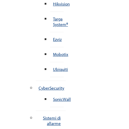
Hikvision
Targa
System®
Ezviz
Mobotix
Ubiquiti
CyberSecurity
SonicWall
Sistemi di
allarme