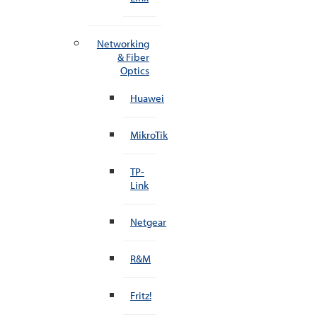
Networking
& Fiber
Optics
Huawei
MikroTik
TP-
Link
Netgear
R&M
Fritz!