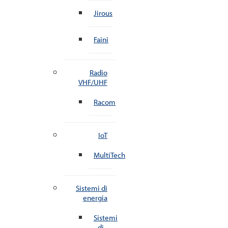
Jirous
Faini
Radio
VHF/UHF
Racom
IoT
MultiTech
Sistemi di
energia
Sistemi
di