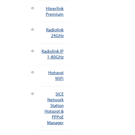
Hiperlink
Premium
Radiolink
24GHz
Radiolink IP
1-80GHz
Hotspot
WiFi
SICE
Network
Station
Hotspot &
PPPoE
Manager