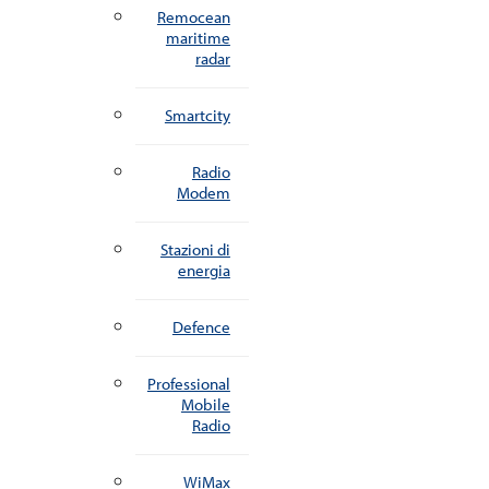
Remocean
maritime
radar
Smartcity
Radio
Modem
Stazioni di
energia
Defence
Professional
Mobile
Radio
WiMax