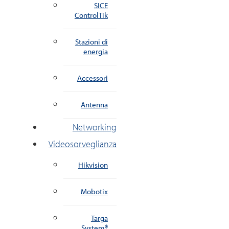
SICE
ControlTik
Stazioni di
energia
Accessori
Antenna
Networking
Videosorveglianza
Hikvision
Mobotix
Targa
System®