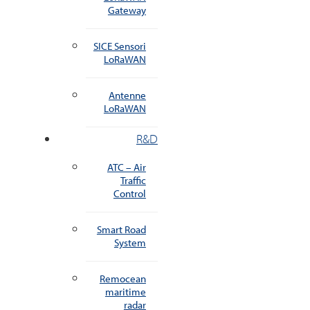
Gateway
SICE Sensori
LoRaWAN
Antenne
LoRaWAN
R&D
ATC – Air
Traffic
Control
Smart Road
System
Remocean
maritime
radar