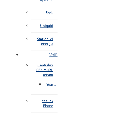
Ezviz
Ubiquiti
Stazioni di
energia
VoIP
Centralini
PBX multi-
tenant
Yeastar
Yealink
Phone