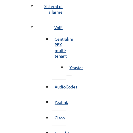
Sistemi di
allarme
VoIP
Centralini
PBX
multi-
tenant
Yeastar
AudioCodes
Yealink
Cisco