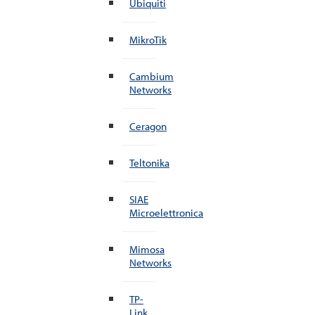
Ubiquiti
MikroTik
Cambium
Networks
Ceragon
Teltonika
SIAE
Microelettronica
Mimosa
Networks
TP-
Link