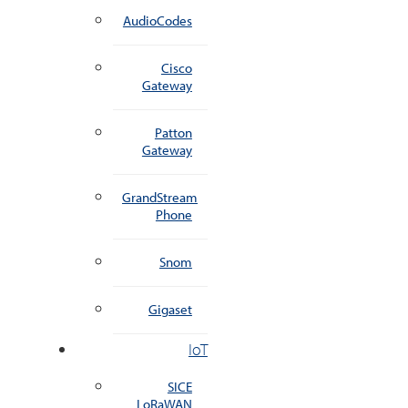
AudioCodes
Cisco
Gateway
Patton
Gateway
GrandStream
Phone
Snom
Gigaset
IoT
SICE
LoRaWAN