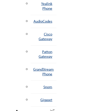
Yealink
Phone
AudioCodes
Cisco
Gateway
Patton
Gateway
GrandStream
Phone
Snom
Gigaset
IoT