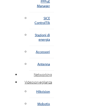
PPPoE
Manager
SICE
ControlTik
Stazioni di
energia
Accessori
Antenna
Networking
Videosorveglianza
Hikvision
Mobotix