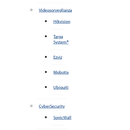
Videosorveglianza
Hikvision
Targa
System®
Ezviz
Mobotix
Ubiquiti
CyberSecurity
SonicWall