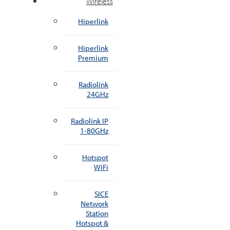
Wireless
Hiperlink
Hiperlink
Premium
Radiolink
24GHz
Radiolink IP
1-80GHz
Hotspot
WiFi
SICE
Network
Station
Hotspot &