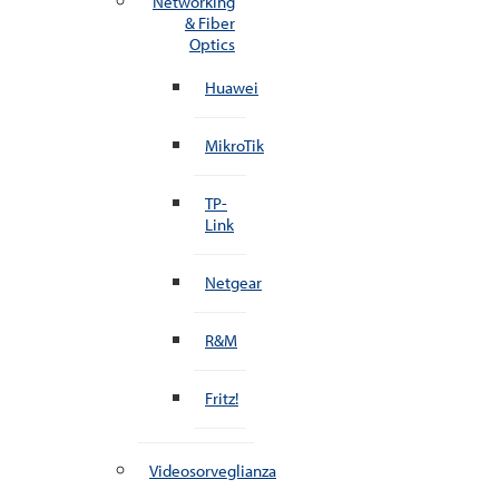
Networking
& Fiber
Optics
Huawei
MikroTik
TP-
Link
Netgear
R&M
Fritz!
Videosorveglianza