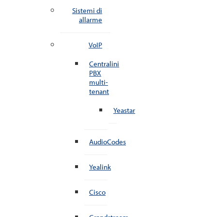
Sistemi di
allarme
VoIP
Centralini
PBX
multi-
tenant
Yeastar
AudioCodes
Yealink
Cisco