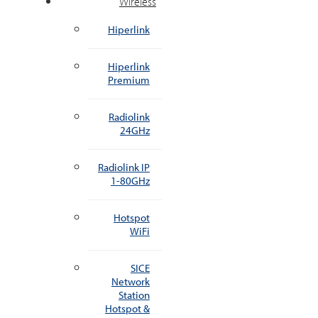
Wireless
Hiperlink
Hiperlink
Premium
Radiolink
24GHz
Radiolink IP
1-80GHz
Hotspot
WiFi
SICE
Network
Station
Hotspot &