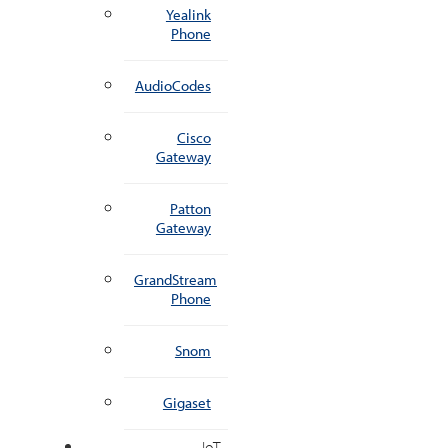
Yealink
Phone
AudioCodes
Cisco
Gateway
Patton
Gateway
GrandStream
Phone
Snom
Gigaset
IoT