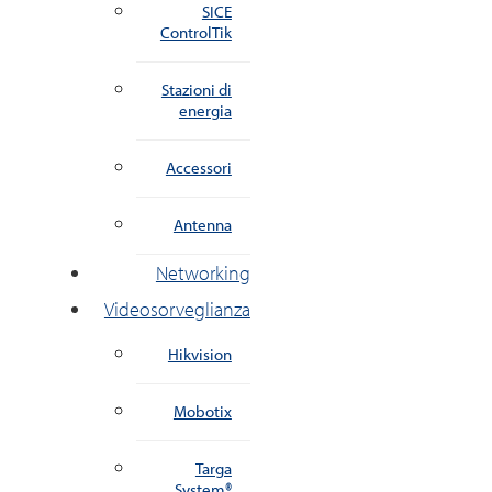
SICE
ControlTik
Stazioni di
energia
Accessori
Antenna
Networking
Videosorveglianza
Hikvision
Mobotix
Targa
System®