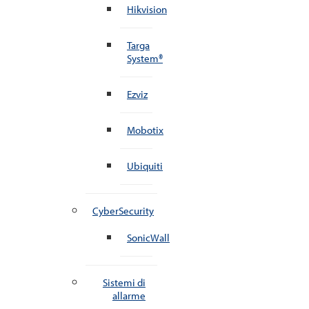
Hikvision
Targa
System®
Ezviz
Mobotix
Ubiquiti
CyberSecurity
SonicWall
Sistemi di
allarme