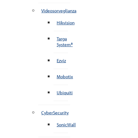
Videosorveglianza
Hikvision
Targa
System®
Ezviz
Mobotix
Ubiquiti
CyberSecurity
SonicWall