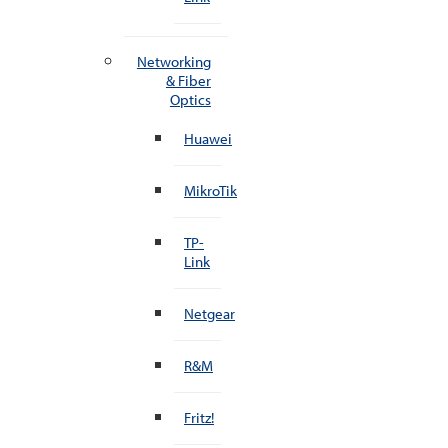
Networking
& Fiber
Optics
Huawei
MikroTik
TP-
Link
Netgear
R&M
Fritz!