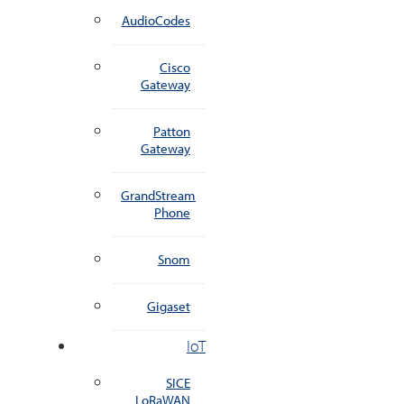
AudioCodes
Cisco
Gateway
Patton
Gateway
GrandStream
Phone
Snom
Gigaset
IoT
SICE
LoRaWAN