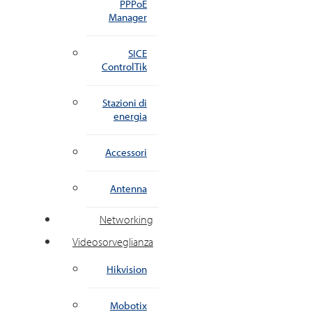
PPPoE
Manager
SICE
ControlTik
Stazioni di
energia
Accessori
Antenna
Networking
Videosorveglianza
Hikvision
Mobotix