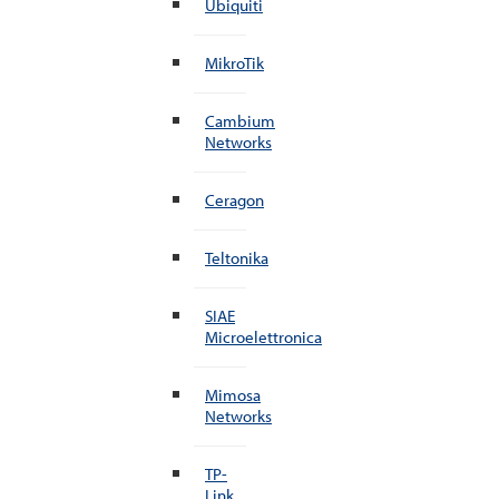
Ubiquiti
MikroTik
Cambium
Networks
Ceragon
Teltonika
SIAE
Microelettronica
Mimosa
Networks
TP-
Link