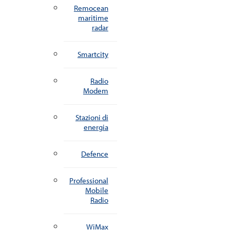
Remocean
maritime
radar
Smartcity
Radio
Modem
Stazioni di
energia
Defence
Professional
Mobile
Radio
WiMax