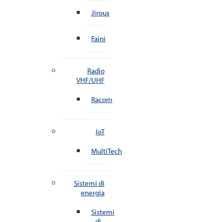
Jirous
Faini
Radio
VHF/UHF
Racom
IoT
MultiTech
Sistemi di
energia
Sistemi
di