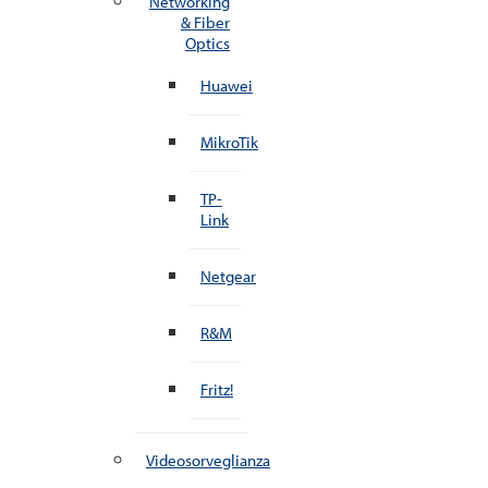
Networking
& Fiber
Optics
Huawei
MikroTik
TP-
Link
Netgear
R&M
Fritz!
Videosorveglianza