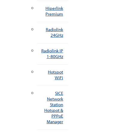
Hiperlink
Premium
Radiolink
24GHz
Radiolink IP
1-80GHz
Hotspot
WiFi
SICE
Network
Station
Hotspot &
PPPoE
Manager