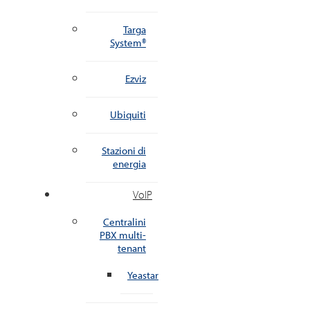
Targa
System®
Ezviz
Ubiquiti
Stazioni di
energia
VoIP
Centralini
PBX multi-
tenant
Yeastar