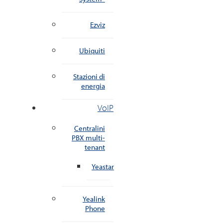
Ezviz
Ubiquiti
Stazioni di
energia
VoIP
Centralini
PBX multi-
tenant
Yeastar
Yealink
Phone