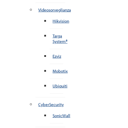
Videosorveglianza
Hikvision
Targa
System®
Ezviz
Mobotix
Ubiquiti
CyberSecurity
SonicWall