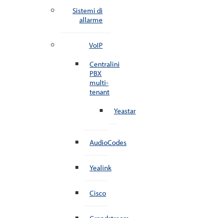
Sistemi di
allarme
VoIP
Centralini
PBX
multi-
tenant
Yeastar
AudioCodes
Yealink
Cisco