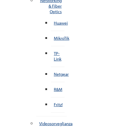
Networking
& Fiber
Optics
Huawei
MikroTik
TP-
Link
Netgear
R&M
Fritz!
Videosorveglianza