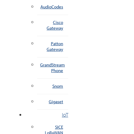
AudioCodes
Cisco
Gateway
Patton
Gateway
GrandStream
Phone
Snom
Gigaset
IoT
SICE
LoRaWAN