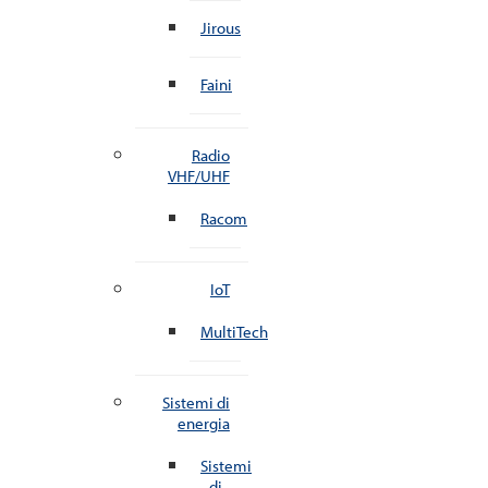
Jirous
Faini
Radio
VHF/UHF
Racom
IoT
MultiTech
Sistemi di
energia
Sistemi
di