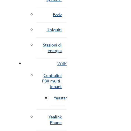
Ezviz
Ubiquiti
Stazioni di
energia
VoIP
Centralini
PBX multi-
tenant
Yeastar
Yealink
Phone