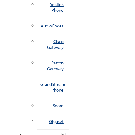
Yealink
Phone
AudioCodes
Cisco
Gateway
Patton
Gateway
GrandStream
Phone
Snom
Gigaset
IoT