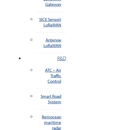
Gateway
SICE Sensori
LoRaWAN
Antenne
LoRaWAN
R&D
ATC – Air
Traffic
Control
Smart Road
System
Remocean
maritime
radar