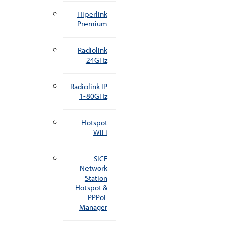
Hiperlink
Premium
Radiolink
24GHz
Radiolink IP
1-80GHz
Hotspot
WiFi
SICE
Network
Station
Hotspot &
PPPoE
Manager