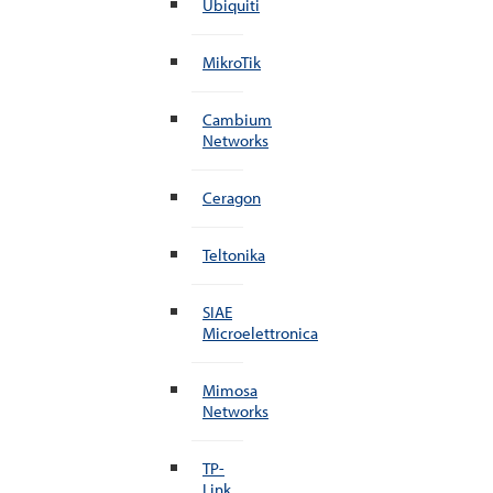
Ubiquiti
MikroTik
Cambium
Networks
Ceragon
Teltonika
SIAE
Microelettronica
Mimosa
Networks
TP-
Link