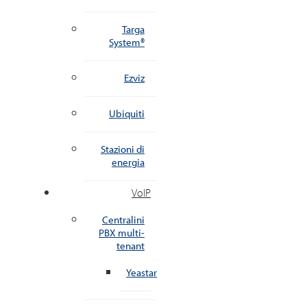
Targa
System®
Ezviz
Ubiquiti
Stazioni di
energia
VoIP
Centralini
PBX multi-
tenant
Yeastar