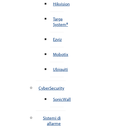
Hikvision
Targa
System®
Ezviz
Mobotix
Ubiquiti
CyberSecurity
SonicWall
Sistemi di
allarme