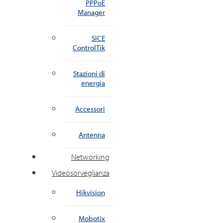
PPPoE
Manager
SICE
ControlTik
Stazioni di
energia
Accessori
Antenna
Networking
Videosorveglianza
Hikvision
Mobotix