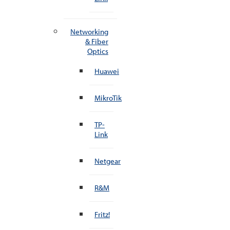
Networking
& Fiber
Optics
Huawei
MikroTik
TP-
Link
Netgear
R&M
Fritz!