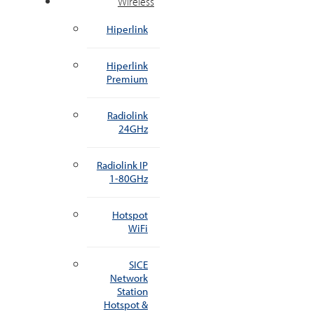
Wireless
Hiperlink
Hiperlink
Premium
Radiolink
24GHz
Radiolink IP
1-80GHz
Hotspot
WiFi
SICE
Network
Station
Hotspot &