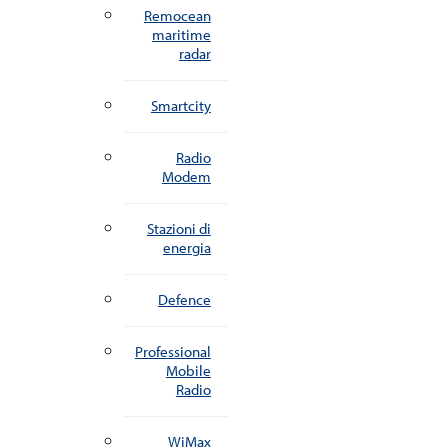
Remocean
maritime
radar
Smartcity
Radio
Modem
Stazioni di
energia
Defence
Professional
Mobile
Radio
WiMax