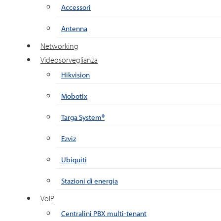
Accessori
Antenna
Networking
Videosorveglianza
Hikvision
Mobotix
Targa System®
Ezviz
Ubiquiti
Stazioni di energia
VoIP
Centralini PBX multi-tenant