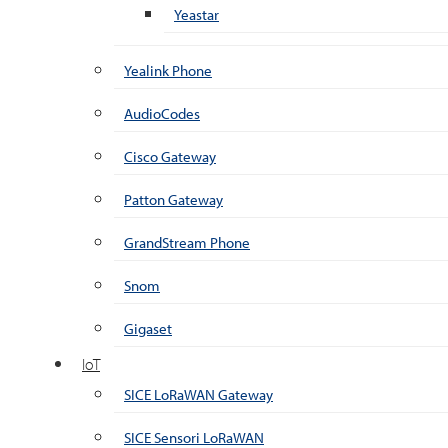
Yeastar
Yealink Phone
AudioCodes
Cisco Gateway
Patton Gateway
GrandStream Phone
Snom
Gigaset
IoT
SICE LoRaWAN Gateway
SICE Sensori LoRaWAN