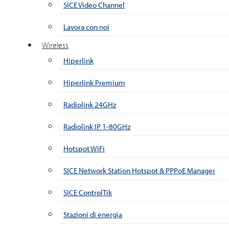
SICE Video Channel
Lavora con noi
Wireless
Hiperlink
Hiperlink Premium
Radiolink 24GHz
Radiolink IP 1-80GHz
Hotspot WiFi
SICE Network Station Hotspot & PPPoE Manager
SICE ControlTik
Stazioni di energia