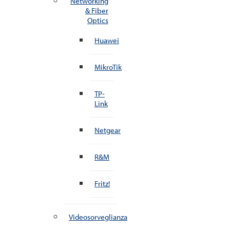
Networking
& Fiber
Optics
Huawei
MikroTik
TP-
Link
Netgear
R&M
Fritz!
Videosorveglianza