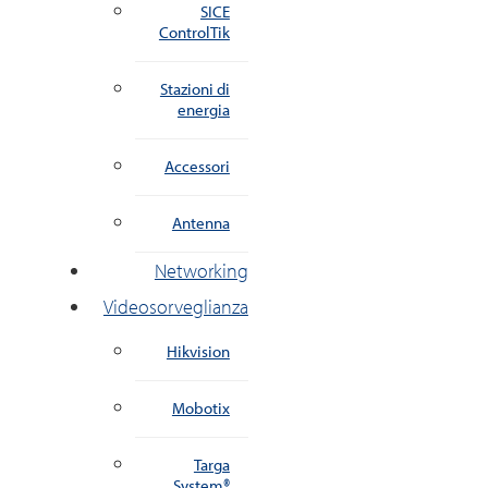
SICE
ControlTik
Stazioni di
energia
Accessori
Antenna
Networking
Videosorveglianza
Hikvision
Mobotix
Targa
System®