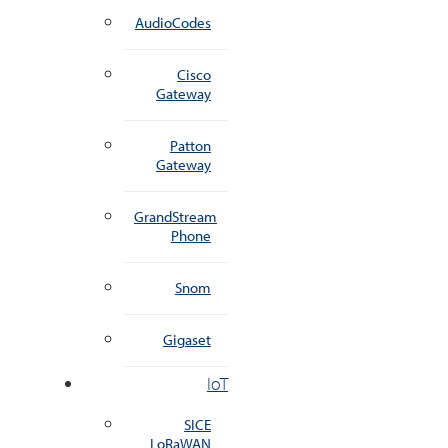
AudioCodes
Cisco
Gateway
Patton
Gateway
GrandStream
Phone
Snom
Gigaset
IoT
SICE
LoRaWAN