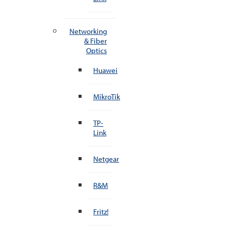
Networking
& Fiber
Optics
Huawei
MikroTik
TP-
Link
Netgear
R&M
Fritz!