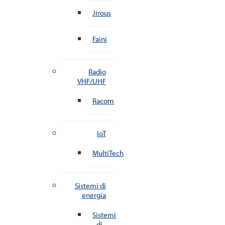
Jirous
Faini
Radio
VHF/UHF
Racom
IoT
MultiTech
Sistemi di
energia
Sistemi
di