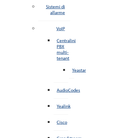
Sistemi di
allarme
VoIP
Centralini
PBX
multi-
tenant
Yeastar
AudioCodes
Yealink
Cisco