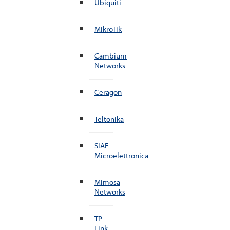
Ubiquiti
MikroTik
Cambium
Networks
Ceragon
Teltonika
SIAE
Microelettronica
Mimosa
Networks
TP-
Link