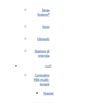
Targa
System®
Ezviz
Ubiquiti
Stazioni di
energia
VoIP
Centralini
PBX multi-
tenant
Yeastar