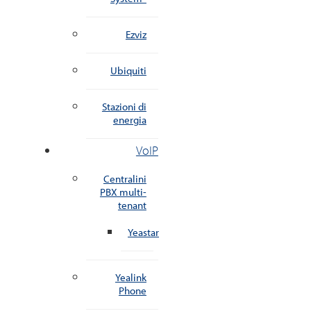
Ezviz
Ubiquiti
Stazioni di
energia
VoIP
Centralini
PBX multi-
tenant
Yeastar
Yealink
Phone