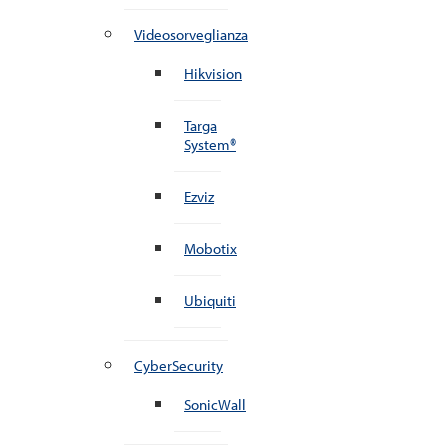
Videosorveglianza
Hikvision
Targa
System®
Ezviz
Mobotix
Ubiquiti
CyberSecurity
SonicWall