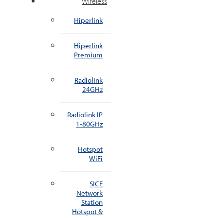
Wireless
Hiperlink
Hiperlink
Premium
Radiolink
24GHz
Radiolink IP
1-80GHz
Hotspot
WiFi
SICE
Network
Station
Hotspot &