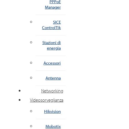
PPPoE
Manager
SICE
ControlTik
Stazioni di
energia
Accessori
Antenna
Networking
Videosorveglianza
Hikvision
Mobotix