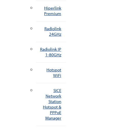
Hiperlink
Premium
Radiolink
24GHz
Radiolink IP
1-80GHz
Hotspot
WiFi
SICE
Network
Station
Hotspot &
PPPoE
Manager