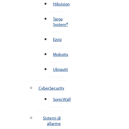
Hikvision
Targa
System®
Ezviz
Mobotix
Ubiquiti
CyberSecurity
SonicWall
Sistemi di
allarme