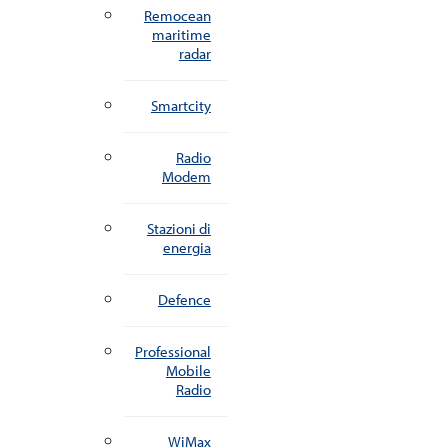
Remocean
maritime
radar
Smartcity
Radio
Modem
Stazioni di
energia
Defence
Professional
Mobile
Radio
WiMax