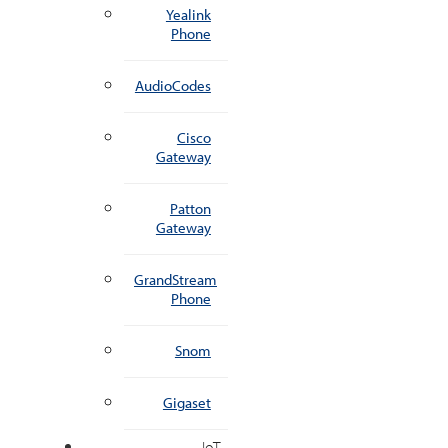
Yealink
Phone
AudioCodes
Cisco
Gateway
Patton
Gateway
GrandStream
Phone
Snom
Gigaset
IoT