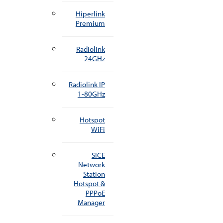
Hiperlink
Premium
Radiolink
24GHz
Radiolink IP
1-80GHz
Hotspot
WiFi
SICE
Network
Station
Hotspot &
PPPoE
Manager