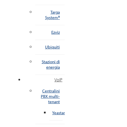
Targa
System®
Ezviz
Ubiquiti
Stazioni di
energia
VoIP
Centralini
PBX multi-
tenant
Yeastar