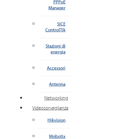
PPPoE
Manager
SICE
ControlTik
Stazioni di
energia
Accessori
Antenna
Networking
Videosorveglianza
Hikvision
Mobotix