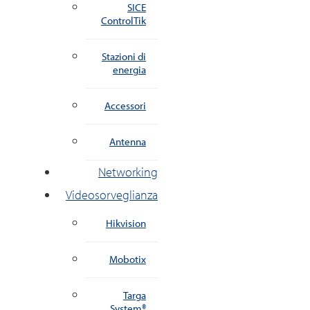
SICE
ControlTik
Stazioni di
energia
Accessori
Antenna
Networking
Videosorveglianza
Hikvision
Mobotix
Targa
System®