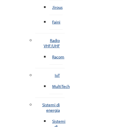
Jirous
Faini
Radio
VHF/UHF
Racom
IoT
MultiTech
Sistemi di
energia
Sistemi
di