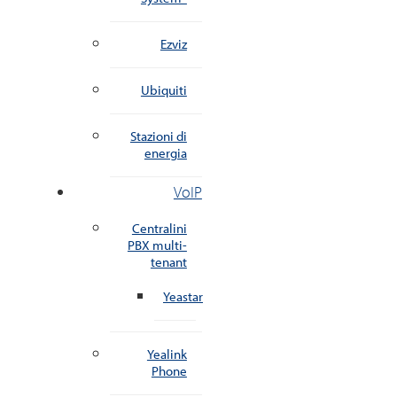
Ezviz
Ubiquiti
Stazioni di
energia
VoIP
Centralini
PBX multi-
tenant
Yeastar
Yealink
Phone