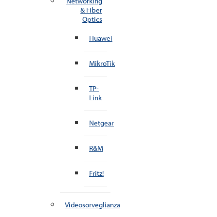
Networking
& Fiber
Optics
Huawei
MikroTik
TP-
Link
Netgear
R&M
Fritz!
Videosorveglianza