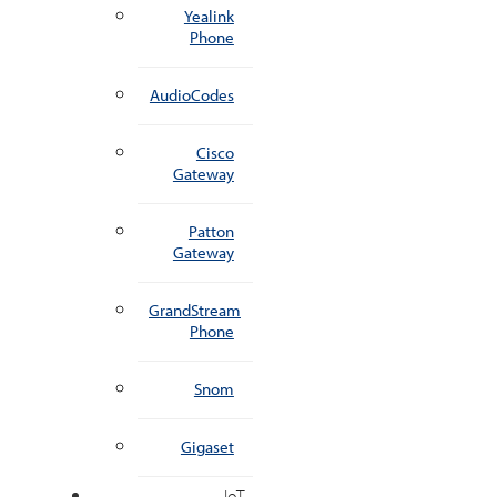
Yealink
Phone
AudioCodes
Cisco
Gateway
Patton
Gateway
GrandStream
Phone
Snom
Gigaset
IoT