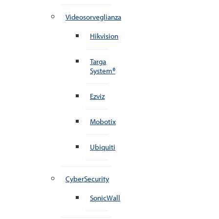
Videosorveglianza
Hikvision
Targa
System®
Ezviz
Mobotix
Ubiquiti
CyberSecurity
SonicWall