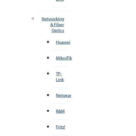
Networking
& Fiber
Optics
Huawei
MikroTik
TP-
Link
Netgear
R&M
Fritz!