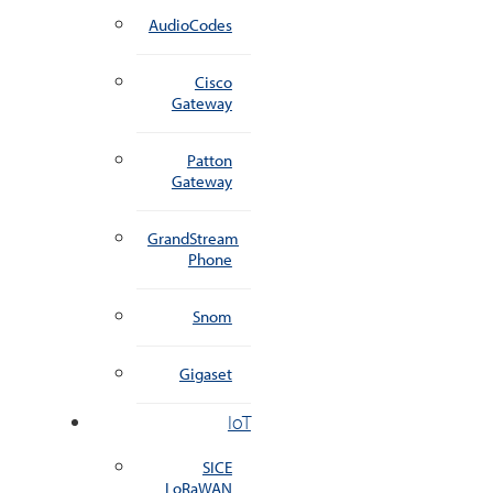
AudioCodes
Cisco
Gateway
Patton
Gateway
GrandStream
Phone
Snom
Gigaset
IoT
SICE
LoRaWAN