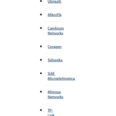
Ubiquiti
MikroTik
Cambium
Networks
Ceragon
Teltonika
SIAE
Microelettronica
Mimosa
Networks
TP-
Link