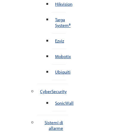
Hikvision
Targa
System®
Ezviz
Mobotix
Ubiquiti
CyberSecurity
SonicWall
Sistemi di
allarme