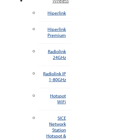
Wireless
Hiperlink
Hiperlink
Premium
Radiolink
24GHz
Radiolink IP
1-80GHz
Hotspot
WiFi
SICE
Network
Station
Hotspot &