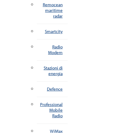
Remocean
maritime
radar
Smartcity
Radio
Modem
Stazioni di
energia
Defence
Professional
Mobile
Radio
WiMax