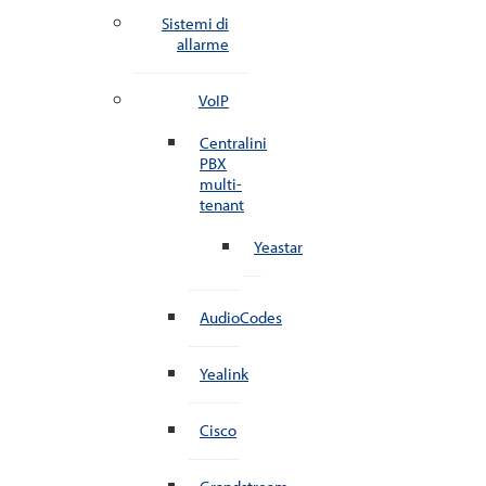
Sistemi di
allarme
VoIP
Centralini
PBX
multi-
tenant
Yeastar
AudioCodes
Yealink
Cisco