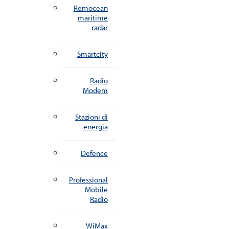
Remocean
maritime
radar
Smartcity
Radio
Modem
Stazioni di
energia
Defence
Professional
Mobile
Radio
WiMax