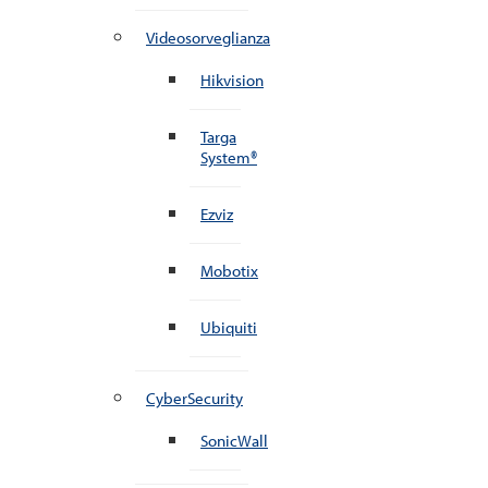
Videosorveglianza
Hikvision
Targa
System®
Ezviz
Mobotix
Ubiquiti
CyberSecurity
SonicWall