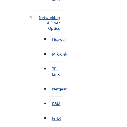
Networking
& Fiber
Optics
Huawei
MikroTik
TP-
Link
Netgear
R&M
Fritz!