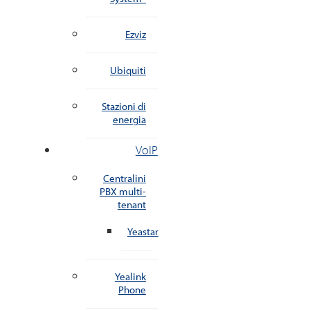
Ezviz
Ubiquiti
Stazioni di
energia
VoIP
Centralini
PBX multi-
tenant
Yeastar
Yealink
Phone