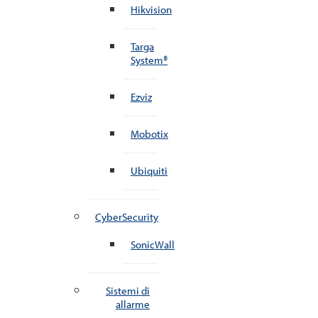
Hikvision
Targa
System®
Ezviz
Mobotix
Ubiquiti
CyberSecurity
SonicWall
Sistemi di
allarme