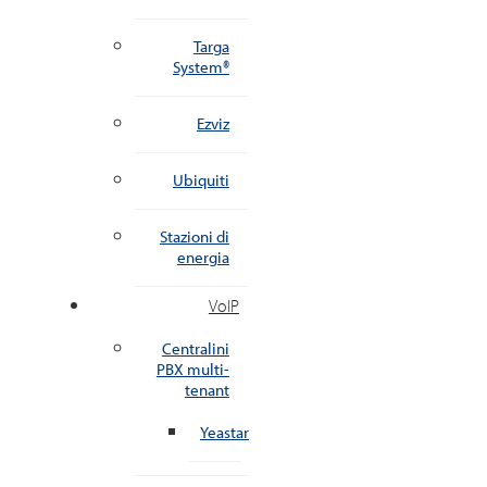
Targa
System®
Ezviz
Ubiquiti
Stazioni di
energia
VoIP
Centralini
PBX multi-
tenant
Yeastar