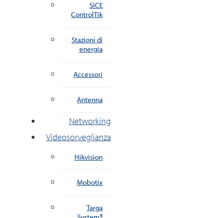
SICE
ControlTik
Stazioni di
energia
Accessori
Antenna
Networking
Videosorveglianza
Hikvision
Mobotix
Targa
System®