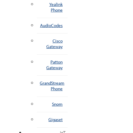
Yealink
Phone
AudioCodes
Cisco
Gateway
Patton
Gateway
GrandStream
Phone
Snom
Gigaset
IoT