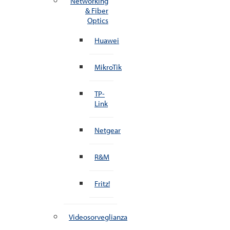
Networking
& Fiber
Optics
Huawei
MikroTik
TP-
Link
Netgear
R&M
Fritz!
Videosorveglianza