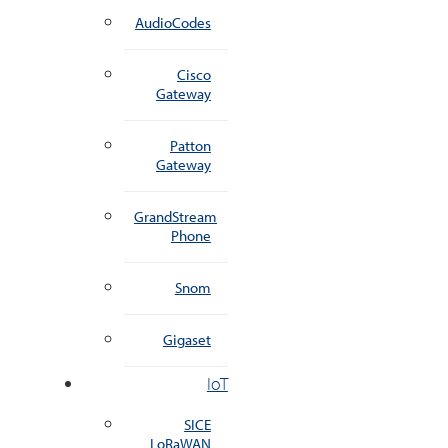
AudioCodes
Cisco
Gateway
Patton
Gateway
GrandStream
Phone
Snom
Gigaset
IoT
SICE
LoRaWAN