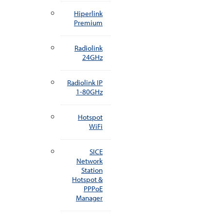
Hiperlink
Premium
Radiolink
24GHz
Radiolink IP
1-80GHz
Hotspot
WiFi
SICE
Network
Station
Hotspot &
PPPoE
Manager