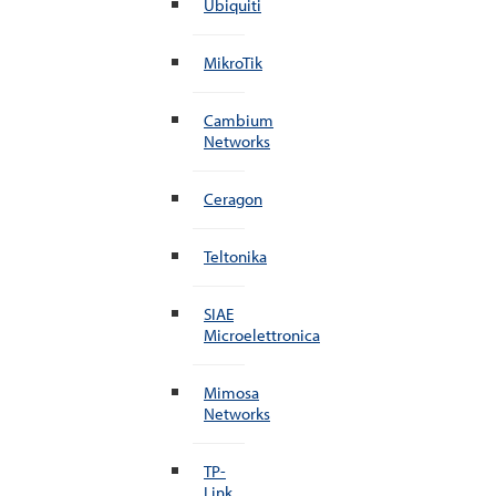
Ubiquiti
MikroTik
Cambium
Networks
Ceragon
Teltonika
SIAE
Microelettronica
Mimosa
Networks
TP-
Link