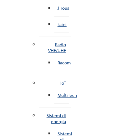
Jirous
Faini
Radio
VHF/UHF
Racom
IoT
MultiTech
Sistemi di
energia
Sistemi
di