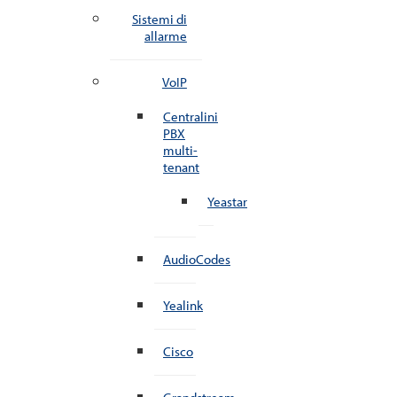
Sistemi di
allarme
VoIP
Centralini
PBX
multi-
tenant
Yeastar
AudioCodes
Yealink
Cisco