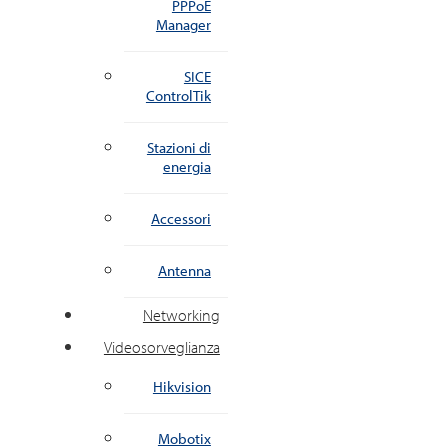
PPPoE
Manager
SICE
ControlTik
Stazioni di
energia
Accessori
Antenna
Networking
Videosorveglianza
Hikvision
Mobotix