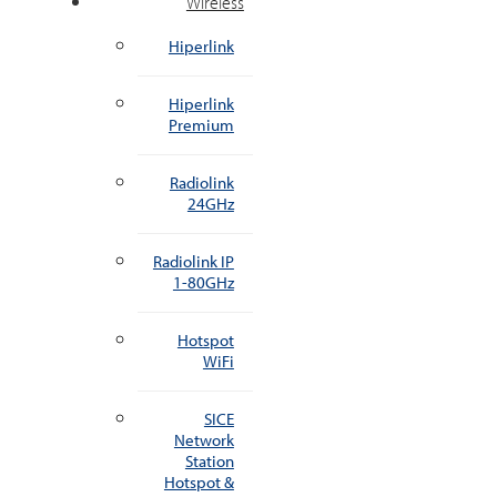
Wireless
Hiperlink
Hiperlink
Premium
Radiolink
24GHz
Radiolink IP
1-80GHz
Hotspot
WiFi
SICE
Network
Station
Hotspot &