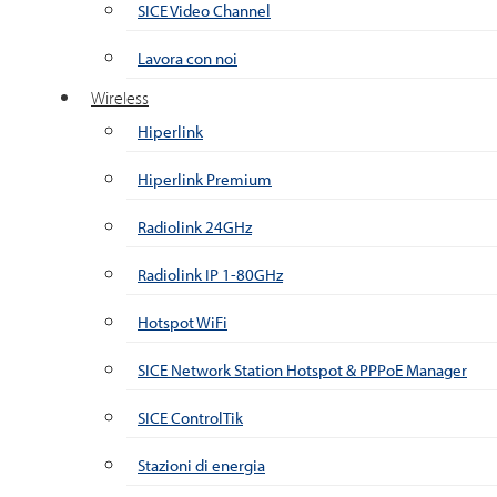
SICE Video Channel
Lavora con noi
Wireless
Hiperlink
Hiperlink Premium
Radiolink 24GHz
Radiolink IP 1-80GHz
Hotspot WiFi
SICE Network Station Hotspot & PPPoE Manager
SICE ControlTik
Stazioni di energia