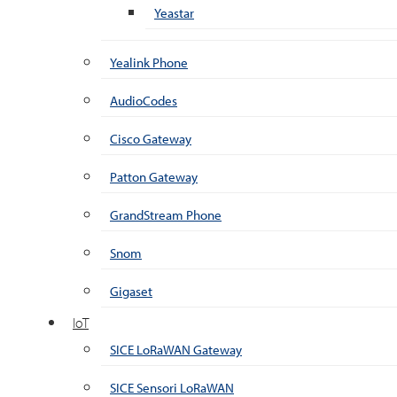
Yeastar
Yealink Phone
AudioCodes
Cisco Gateway
Patton Gateway
GrandStream Phone
Snom
Gigaset
IoT
SICE LoRaWAN Gateway
SICE Sensori LoRaWAN