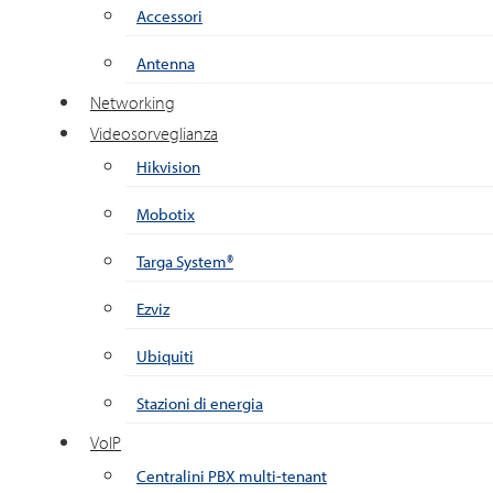
Accessori
Antenna
Networking
Videosorveglianza
Hikvision
Mobotix
Targa System®
Ezviz
Ubiquiti
Stazioni di energia
VoIP
Centralini PBX multi-tenant