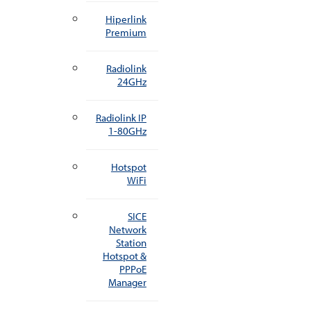
Hiperlink
Premium
Radiolink
24GHz
Radiolink IP
1-80GHz
Hotspot
WiFi
SICE
Network
Station
Hotspot &
PPPoE
Manager