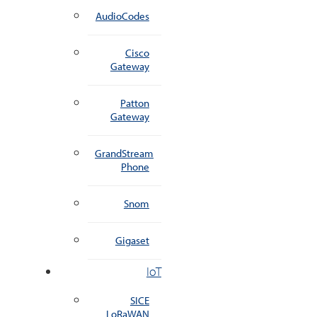
AudioCodes
Cisco
Gateway
Patton
Gateway
GrandStream
Phone
Snom
Gigaset
IoT
SICE
LoRaWAN