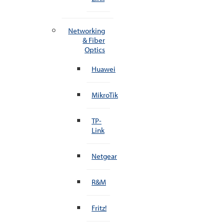
Networking
& Fiber
Optics
Huawei
MikroTik
TP-
Link
Netgear
R&M
Fritz!