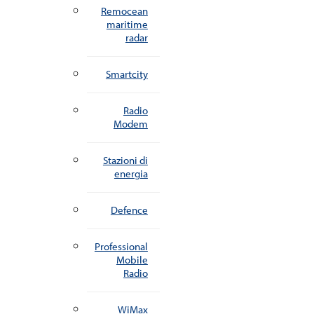
Remocean
maritime
radar
Smartcity
Radio
Modem
Stazioni di
energia
Defence
Professional
Mobile
Radio
WiMax