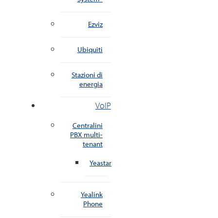
Ezviz
Ubiquiti
Stazioni di
energia
VoIP
Centralini
PBX multi-
tenant
Yeastar
Yealink
Phone