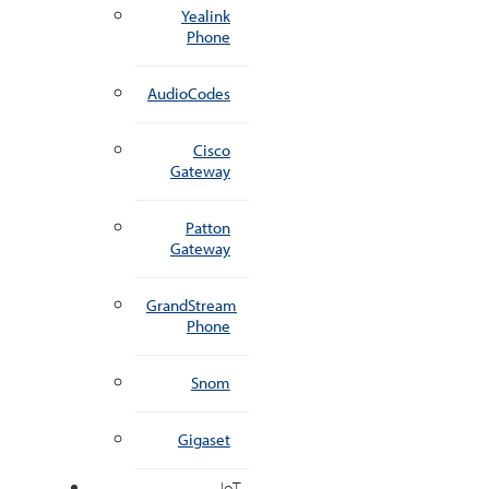
Yealink
Phone
AudioCodes
Cisco
Gateway
Patton
Gateway
GrandStream
Phone
Snom
Gigaset
IoT