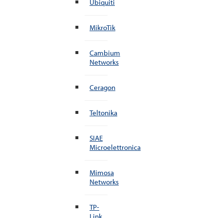
Ubiquiti
MikroTik
Cambium
Networks
Ceragon
Teltonika
SIAE
Microelettronica
Mimosa
Networks
TP-
Link