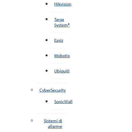
Hikvision
Targa
System®
Ezviz
Mobotix
Ubiquiti
CyberSecurity
SonicWall
Sistemi di
allarme