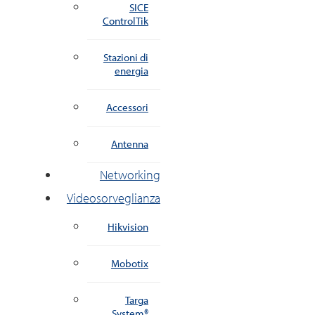
SICE
ControlTik
Stazioni di
energia
Accessori
Antenna
Networking
Videosorveglianza
Hikvision
Mobotix
Targa
System®