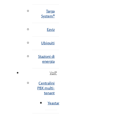
Targa
System®
Ezviz
Ubiquiti
Stazioni di
energia
VoIP
Centralini
PBX multi-
tenant
Yeastar