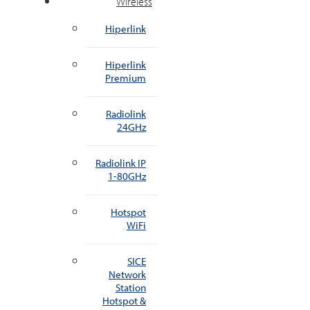
Wireless
Hiperlink
Hiperlink
Premium
Radiolink
24GHz
Radiolink IP
1-80GHz
Hotspot
WiFi
SICE
Network
Station
Hotspot &