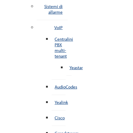
Sistemi di
allarme
VoIP
Centralini
PBX
multi-
tenant
Yeastar
AudioCodes
Yealink
Cisco