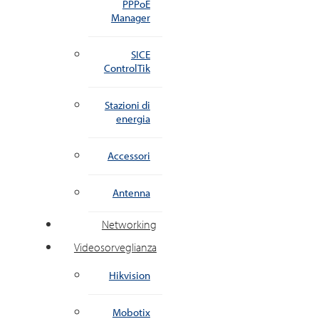
PPPoE
Manager
SICE
ControlTik
Stazioni di
energia
Accessori
Antenna
Networking
Videosorveglianza
Hikvision
Mobotix