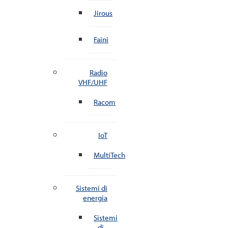
Jirous
Faini
Radio
VHF/UHF
Racom
IoT
MultiTech
Sistemi di
energia
Sistemi
di