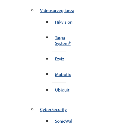
Videosorveglianza
Hikvision
Targa
System®
Ezviz
Mobotix
Ubiquiti
CyberSecurity
SonicWall