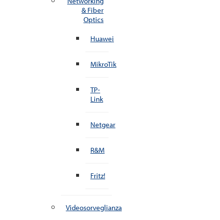
Networking
& Fiber
Optics
Huawei
MikroTik
TP-
Link
Netgear
R&M
Fritz!
Videosorveglianza