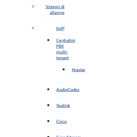
Sistemi di
allarme
VoIP
Centralini
PBX
multi-
tenant
Yeastar
AudioCodes
Yealink
Cisco