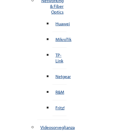
Networking
& Fiber
Optics
Huawei
MikroTik
TP-
Link
Netgear
R&M
Fritz!
Videosorveglianza