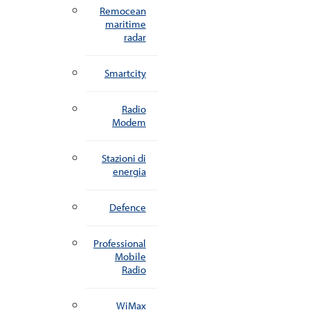
Remocean
maritime
radar
Smartcity
Radio
Modem
Stazioni di
energia
Defence
Professional
Mobile
Radio
WiMax