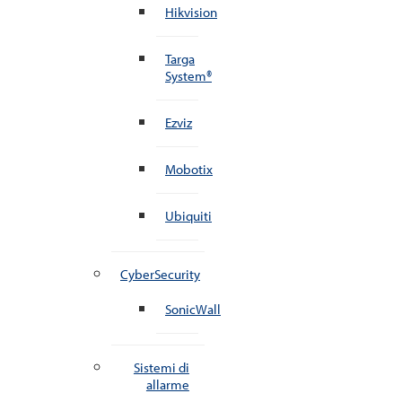
Hikvision
Targa
System®
Ezviz
Mobotix
Ubiquiti
CyberSecurity
SonicWall
Sistemi di
allarme