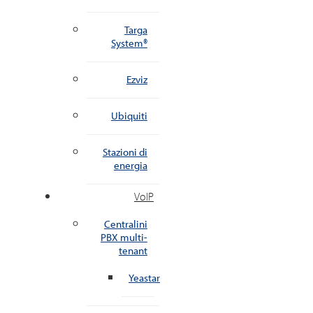
Targa
System®
Ezviz
Ubiquiti
Stazioni di
energia
VoIP
Centralini
PBX multi-
tenant
Yeastar