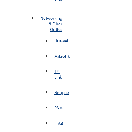
Networking
& Fiber
Optics
Huawei
MikroTik
TP-
Link
Netgear
R&M
Fritz!