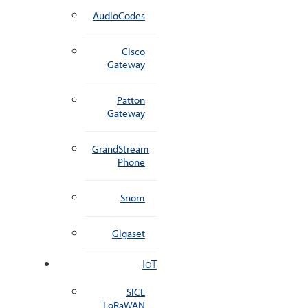
AudioCodes
Cisco
Gateway
Patton
Gateway
GrandStream
Phone
Snom
Gigaset
IoT
SICE
LoRaWAN