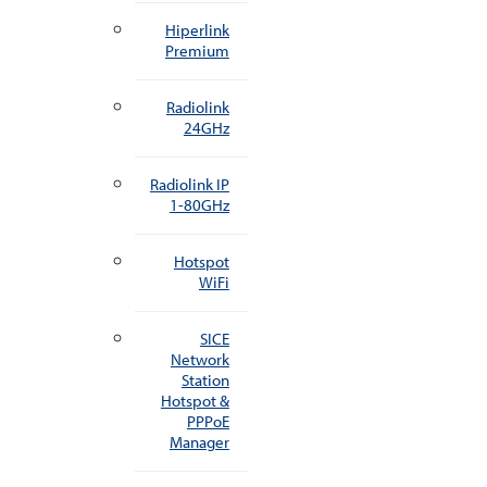
Hiperlink
Premium
Radiolink
24GHz
Radiolink IP
1-80GHz
Hotspot
WiFi
SICE
Network
Station
Hotspot &
PPPoE
Manager