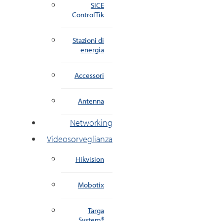
SICE
ControlTik
Stazioni di
energia
Accessori
Antenna
Networking
Videosorveglianza
Hikvision
Mobotix
Targa
System®