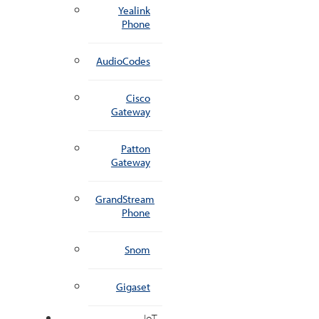
Yealink
Phone
AudioCodes
Cisco
Gateway
Patton
Gateway
GrandStream
Phone
Snom
Gigaset
IoT