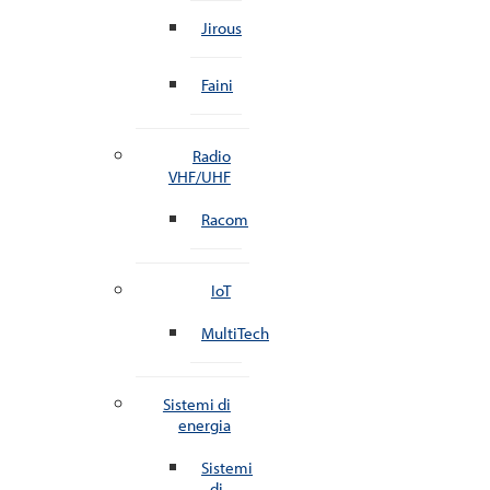
Jirous
Faini
Radio
VHF/UHF
Racom
IoT
MultiTech
Sistemi di
energia
Sistemi
di