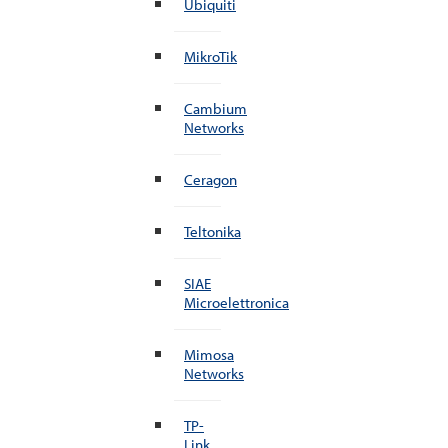
Ubiquiti
MikroTik
Cambium
Networks
Ceragon
Teltonika
SIAE
Microelettronica
Mimosa
Networks
TP-
Link