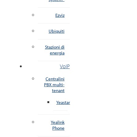
Ezviz
Ubiquiti
Stazioni di
energia
VoIP
Centralini
PBX multi-
tenant
Yeastar
Yealink
Phone