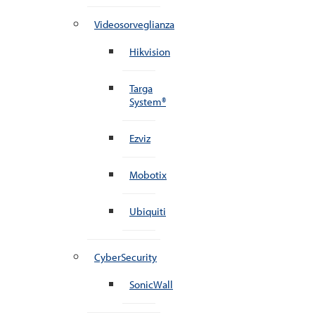
Videosorveglianza
Hikvision
Targa
System®
Ezviz
Mobotix
Ubiquiti
CyberSecurity
SonicWall