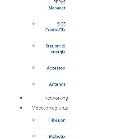
PPPoE
Manager
SICE
ControlTik
Stazioni di
energia
Accessori
Antenna
Networking
Videosorveglianza
Hikvision
Mobotix