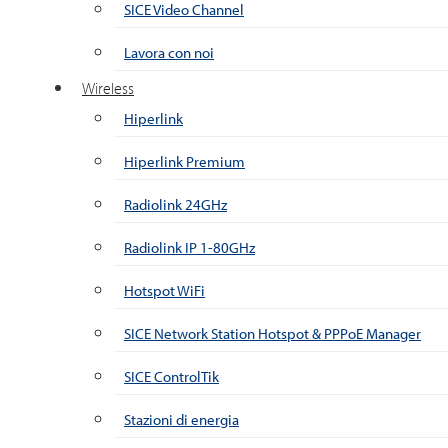
SICE Video Channel
Lavora con noi
Wireless
Hiperlink
Hiperlink Premium
Radiolink 24GHz
Radiolink IP 1-80GHz
Hotspot WiFi
SICE Network Station Hotspot & PPPoE Manager
SICE ControlTik
Stazioni di energia