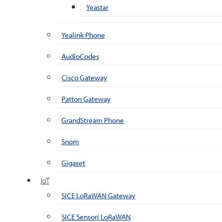
Yeastar
Yealink Phone
AudioCodes
Cisco Gateway
Patton Gateway
GrandStream Phone
Snom
Gigaset
IoT
SICE LoRaWAN Gateway
SICE Sensori LoRaWAN