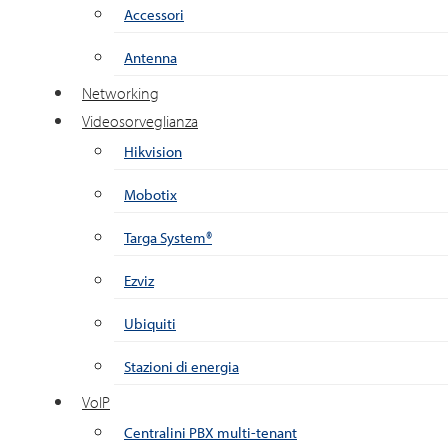
Accessori
Antenna
Networking
Videosorveglianza
Hikvision
Mobotix
Targa System®
Ezviz
Ubiquiti
Stazioni di energia
VoIP
Centralini PBX multi-tenant