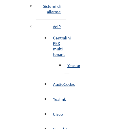
Sistemi di
allarme
VoIP
Centralini
PBX
multi-
tenant
Yeastar
AudioCodes
Yealink
Cisco