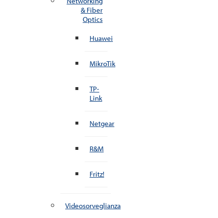
Networking
& Fiber
Optics
Huawei
MikroTik
TP-
Link
Netgear
R&M
Fritz!
Videosorveglianza