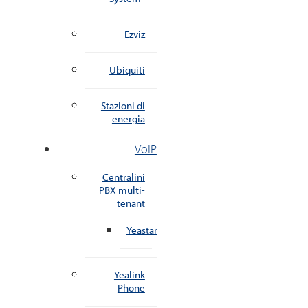
Ezviz
Ubiquiti
Stazioni di
energia
VoIP
Centralini
PBX multi-
tenant
Yeastar
Yealink
Phone