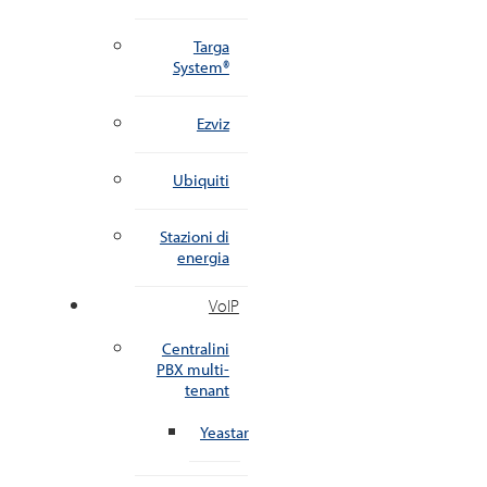
Targa
System®
Ezviz
Ubiquiti
Stazioni di
energia
VoIP
Centralini
PBX multi-
tenant
Yeastar