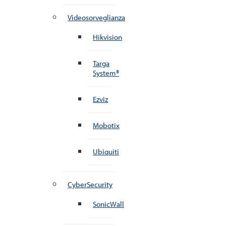
Videosorveglianza
Hikvision
Targa
System®
Ezviz
Mobotix
Ubiquiti
CyberSecurity
SonicWall