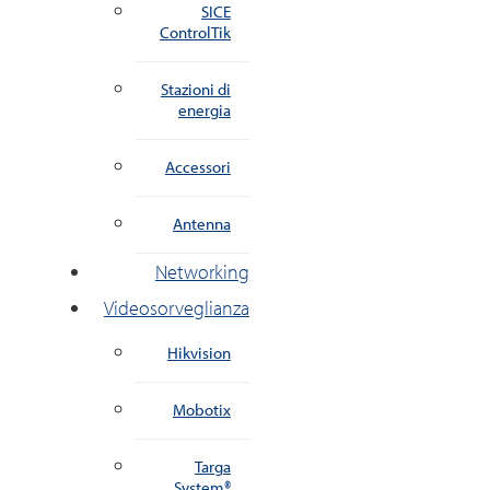
SICE
ControlTik
Stazioni di
energia
Accessori
Antenna
Networking
Videosorveglianza
Hikvision
Mobotix
Targa
System®