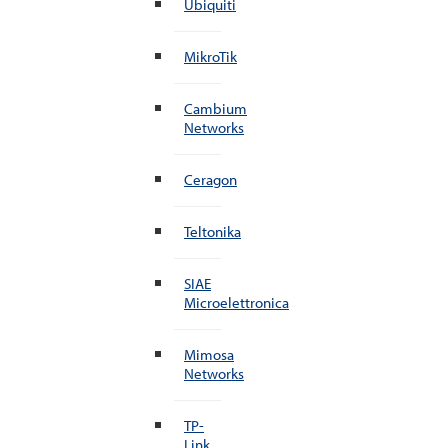
Ubiquiti
MikroTik
Cambium
Networks
Ceragon
Teltonika
SIAE
Microelettronica
Mimosa
Networks
TP-
Link