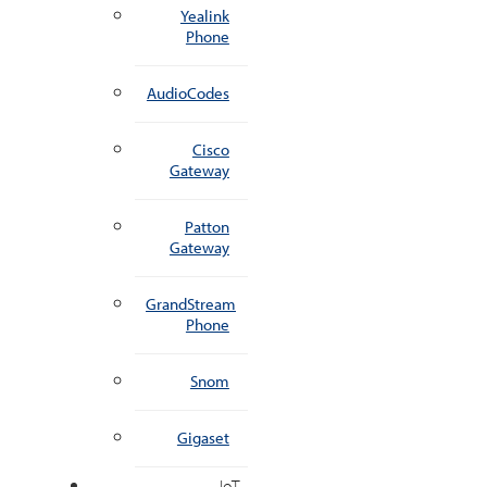
Yealink
Phone
AudioCodes
Cisco
Gateway
Patton
Gateway
GrandStream
Phone
Snom
Gigaset
IoT