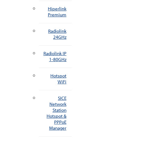
Hiperlink
Premium
Radiolink
24GHz
Radiolink IP
1-80GHz
Hotspot
WiFi
SICE
Network
Station
Hotspot &
PPPoE
Manager