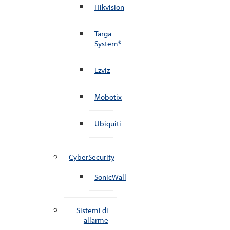
Hikvision
Targa
System®
Ezviz
Mobotix
Ubiquiti
CyberSecurity
SonicWall
Sistemi di
allarme