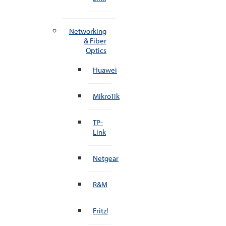
Networking
& Fiber
Optics
Huawei
MikroTik
TP-
Link
Netgear
R&M
Fritz!