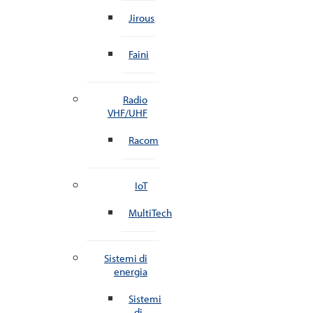
Jirous
Faini
Radio
VHF/UHF
Racom
IoT
MultiTech
Sistemi di
energia
Sistemi
di