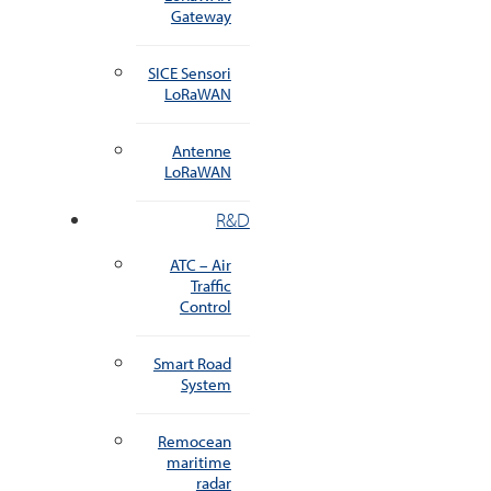
Gateway
SICE Sensori
LoRaWAN
Antenne
LoRaWAN
R&D
ATC – Air
Traffic
Control
Smart Road
System
Remocean
maritime
radar