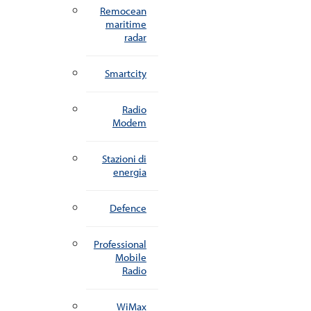
Remocean
maritime
radar
Smartcity
Radio
Modem
Stazioni di
energia
Defence
Professional
Mobile
Radio
WiMax