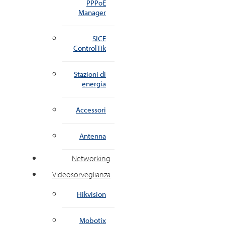
PPPoE
Manager
SICE
ControlTik
Stazioni di
energia
Accessori
Antenna
Networking
Videosorveglianza
Hikvision
Mobotix