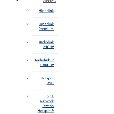
Wireless
Hiperlink
Hiperlink
Premium
Radiolink
24GHz
Radiolink IP
1-80GHz
Hotspot
WiFi
SICE
Network
Station
Hotspot &