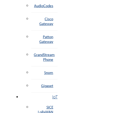
AudioCodes
Cisco
Gateway
Patton
Gateway
GrandStream
Phone
Snom
Gigaset
IoT
SICE
LoRaWAN