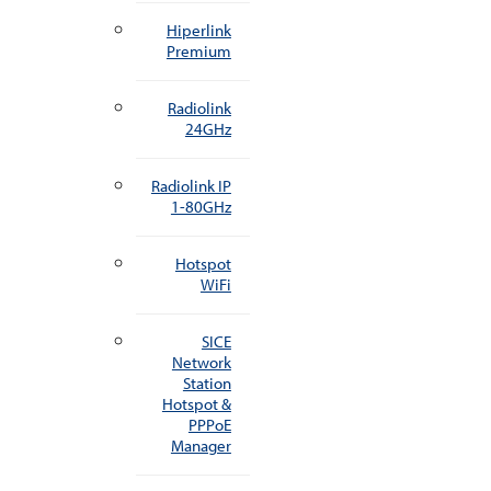
Hiperlink
Premium
Radiolink
24GHz
Radiolink IP
1-80GHz
Hotspot
WiFi
SICE
Network
Station
Hotspot &
PPPoE
Manager