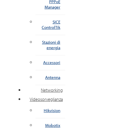
PPPoE
Manager
SICE
ControlTik
Stazioni di
energia
Accessori
Antenna
Networking
Videosorveglianza
Hikvision
Mobotix