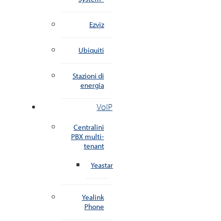
Ezviz
Ubiquiti
Stazioni di
energia
VoIP
Centralini
PBX multi-
tenant
Yeastar
Yealink
Phone