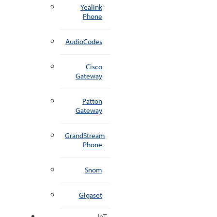
Yealink
Phone
AudioCodes
Cisco
Gateway
Patton
Gateway
GrandStream
Phone
Snom
Gigaset
IoT