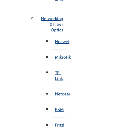
Networking
& Fiber
Optics
Huawei
MikroTik
TP-
Link
Netgear
R&M
Fritz!