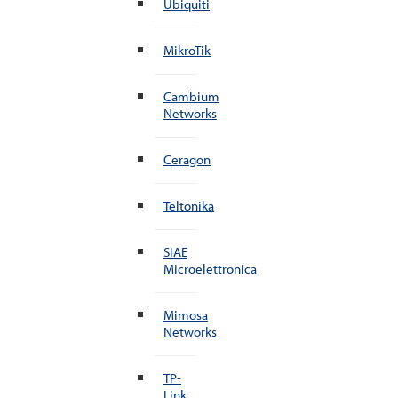
Ubiquiti
MikroTik
Cambium
Networks
Ceragon
Teltonika
SIAE
Microelettronica
Mimosa
Networks
TP-
Link