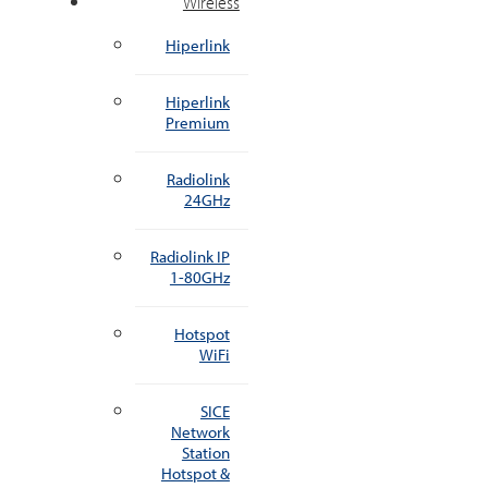
Wireless
Hiperlink
Hiperlink
Premium
Radiolink
24GHz
Radiolink IP
1-80GHz
Hotspot
WiFi
SICE
Network
Station
Hotspot &