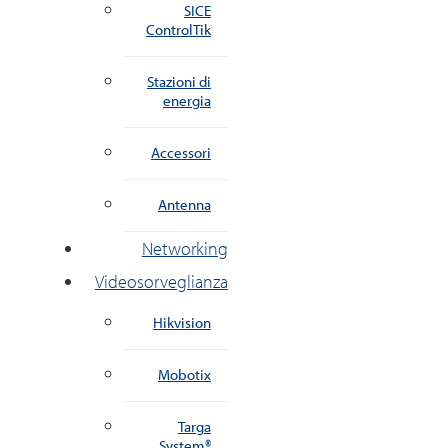
SICE
ControlTik
Stazioni di
energia
Accessori
Antenna
Networking
Videosorveglianza
Hikvision
Mobotix
Targa
System®