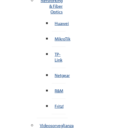
Networking
& Fiber
Optics
Huawei
MikroTik
TP-
Link
Netgear
R&M
Fritz!
Videosorveglianza