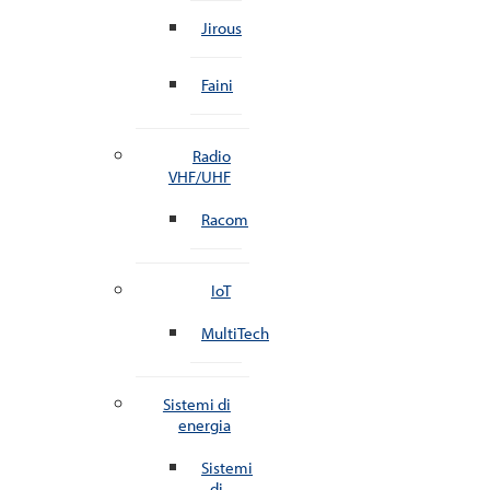
Jirous
Faini
Radio
VHF/UHF
Racom
IoT
MultiTech
Sistemi di
energia
Sistemi
di