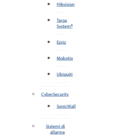
Hikvision
Targa
System®
Ezviz
Mobotix
Ubiquiti
CyberSecurity
SonicWall
Sistemi di
allarme