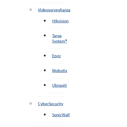
Videosorveglianza
Hikvision
Targa
System®
Ezviz
Mobotix
Ubiquiti
CyberSecurity
SonicWall