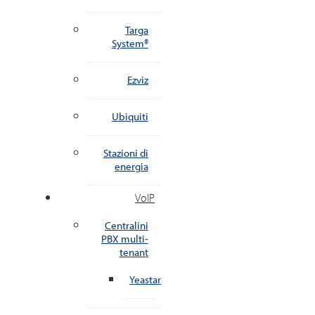
Targa
System®
Ezviz
Ubiquiti
Stazioni di
energia
VoIP
Centralini
PBX multi-
tenant
Yeastar