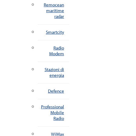
Remocean
maritime
radar
Smartcity
Radio
Modem
Stazioni di
energia
Defence
Professional
Mobile
Radio
WiMax