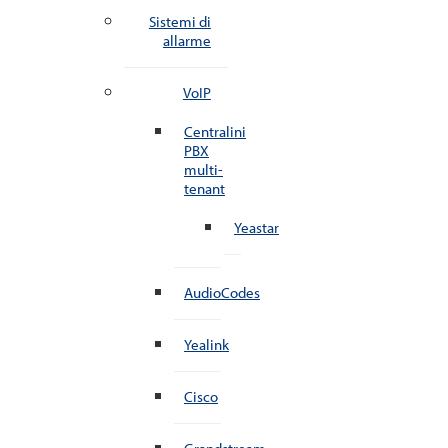
Sistemi di
allarme
VoIP
Centralini
PBX
multi-
tenant
Yeastar
AudioCodes
Yealink
Cisco