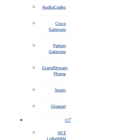
AudioCodes
Cisco
Gateway
Patton
Gateway
GrandStream
Phone
Snom
Gigaset
IoT
SICE
LoRaWAN