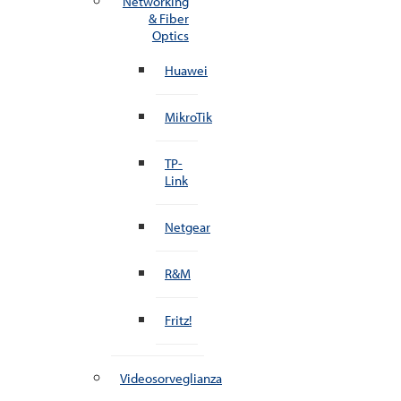
Networking
& Fiber
Optics
Huawei
MikroTik
TP-
Link
Netgear
R&M
Fritz!
Videosorveglianza