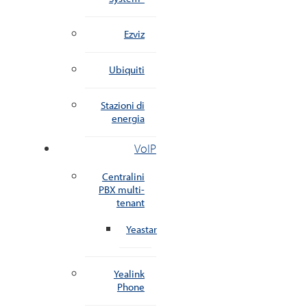
Ezviz
Ubiquiti
Stazioni di
energia
VoIP
Centralini
PBX multi-
tenant
Yeastar
Yealink
Phone