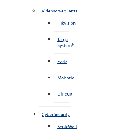
Videosorveglianza
Hikvision
Targa
System®
Ezviz
Mobotix
Ubiquiti
CyberSecurity
SonicWall