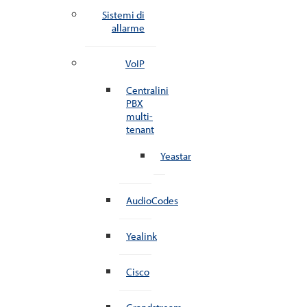
Sistemi di
allarme
VoIP
Centralini
PBX
multi-
tenant
Yeastar
AudioCodes
Yealink
Cisco