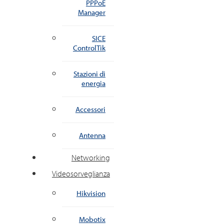
PPPoE
Manager
SICE
ControlTik
Stazioni di
energia
Accessori
Antenna
Networking
Videosorveglianza
Hikvision
Mobotix