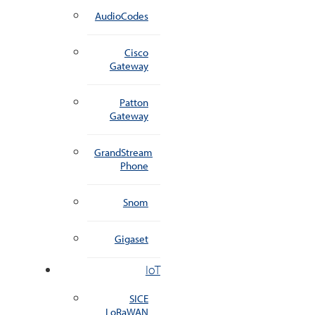
AudioCodes
Cisco
Gateway
Patton
Gateway
GrandStream
Phone
Snom
Gigaset
IoT
SICE
LoRaWAN