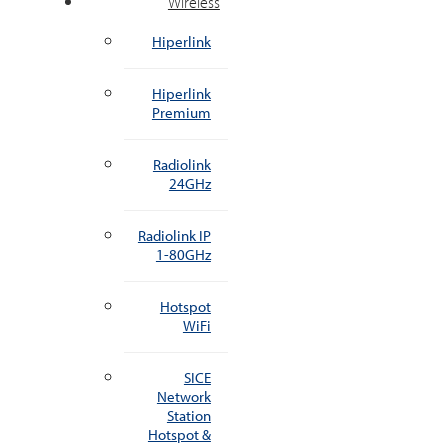
Wireless
Hiperlink
Hiperlink
Premium
Radiolink
24GHz
Radiolink IP
1-80GHz
Hotspot
WiFi
SICE
Network
Station
Hotspot &