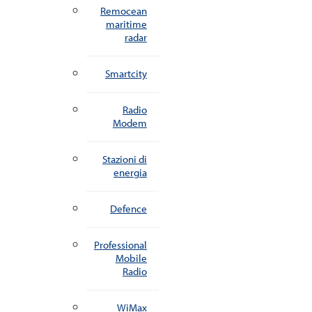
Remocean
maritime
radar
Smartcity
Radio
Modem
Stazioni di
energia
Defence
Professional
Mobile
Radio
WiMax