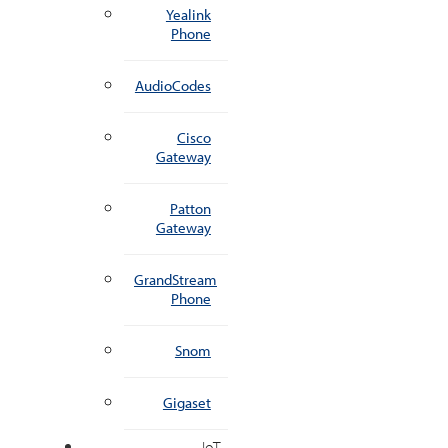
Yealink
Phone
AudioCodes
Cisco
Gateway
Patton
Gateway
GrandStream
Phone
Snom
Gigaset
IoT