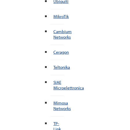
Ubiquiti
MikroTik
Cambium
Networks
Ceragon
Teltonika
SIAE
Microelettronica
Mimosa
Networks
TP-
Link