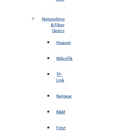
Networking
& Fiber
Optics
Huawei
MikroTik
TP-
Link
Netgear
R&M
Fritz!