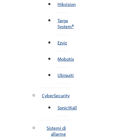
Hikvision
Targa
System®
Ezviz
Mobotix
Ubiquiti
CyberSecurity
SonicWall
Sistemi di
allarme