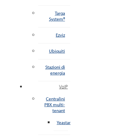
Targa
System®
Ezviz
Ubiquiti
Stazioni di
energia
VoIP
Centralini
PBX multi-
tenant
Yeastar