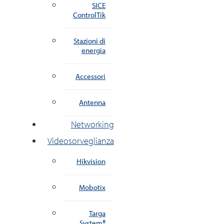
SICE
ControlTik
Stazioni di
energia
Accessori
Antenna
Networking
Videosorveglianza
Hikvision
Mobotix
Targa
System®