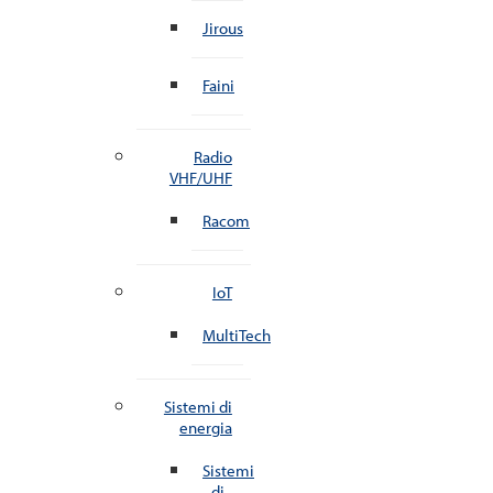
Jirous
Faini
Radio
VHF/UHF
Racom
IoT
MultiTech
Sistemi di
energia
Sistemi
di