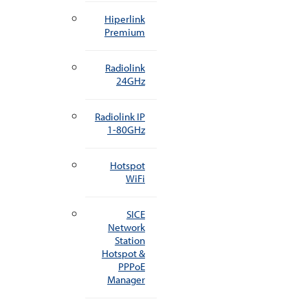
Hiperlink
Premium
Radiolink
24GHz
Radiolink IP
1-80GHz
Hotspot
WiFi
SICE
Network
Station
Hotspot &
PPPoE
Manager