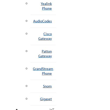
Yealink
Phone
AudioCodes
Cisco
Gateway
Patton
Gateway
GrandStream
Phone
Snom
Gigaset
IoT