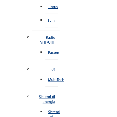
Jirous
Faini
Radio
VHF/UHF
Racom
IoT
MultiTech
Sistemi di
energia
Sistemi
di