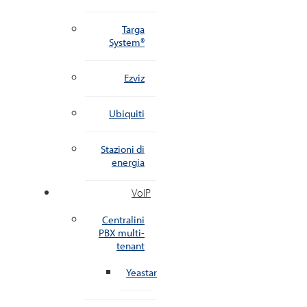
Targa
System®
Ezviz
Ubiquiti
Stazioni di
energia
VoIP
Centralini
PBX multi-
tenant
Yeastar