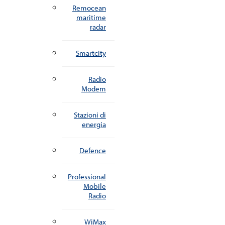
Remocean
maritime
radar
Smartcity
Radio
Modem
Stazioni di
energia
Defence
Professional
Mobile
Radio
WiMax