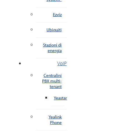
Ezviz
Ubiquiti
Stazioni di
energia
VoIP
Centralini
PBX multi-
tenant
Yeastar
Yealink
Phone