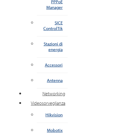
PPPoE
Manager
SICE
ControlTik
Stazioni di
energia
Accessori
Antenna
Networking
Videosorveglianza
Hikvision
Mobotix