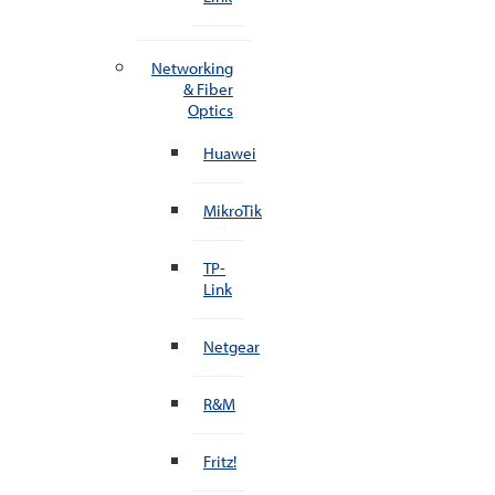
Networking
& Fiber
Optics
Huawei
MikroTik
TP-
Link
Netgear
R&M
Fritz!