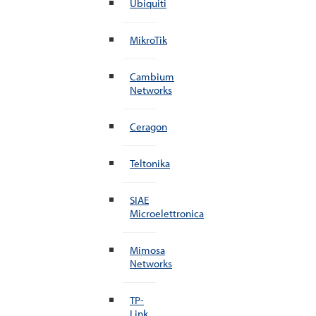
Ubiquiti
MikroTik
Cambium
Networks
Ceragon
Teltonika
SIAE
Microelettronica
Mimosa
Networks
TP-
Link