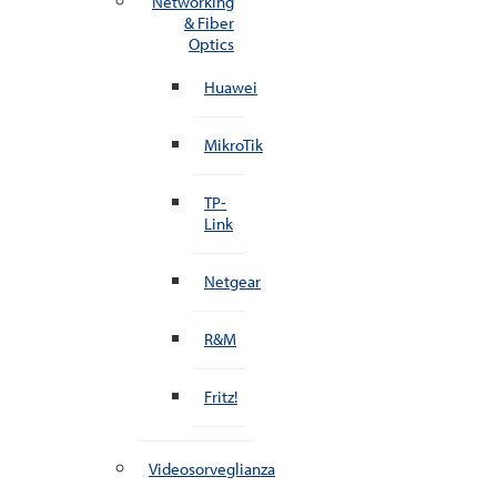
Networking
& Fiber
Optics
Huawei
MikroTik
TP-
Link
Netgear
R&M
Fritz!
Videosorveglianza