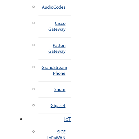
AudioCodes
Cisco
Gateway
Patton
Gateway
GrandStream
Phone
Snom
Gigaset
IoT
SICE
LoRaWAN