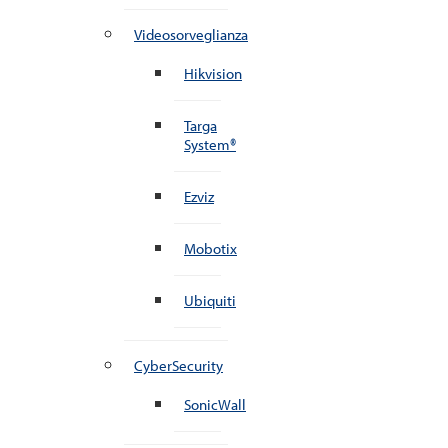
Videosorveglianza
Hikvision
Targa
System®
Ezviz
Mobotix
Ubiquiti
CyberSecurity
SonicWall